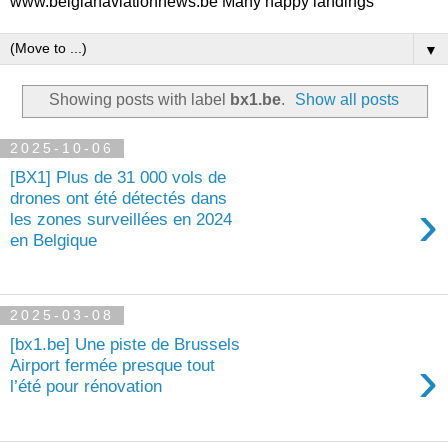
www.belgianaviationnews.be Many happy landings
▼
Showing posts with label
bx1.be
.
Show all posts
2025-10-06
[BX1] Plus de 31 000 vols de
drones ont été détectés dans
›
les zones surveillées en 2024
en Belgique
2025-03-08
[bx1.be] Une piste de Brussels
›
Airport fermée presque tout
l’été pour rénovation