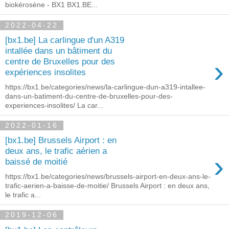
biokérosène - BX1 BX1.BE...
2022-04-22
[bx1.be] La carlingue d'un A319
intallée dans un bâtiment du
›
centre de Bruxelles pour des
expériences insolites
https://bx1.be/categories/news/la-carlingue-dun-a319-intallee-
dans-un-batiment-du-centre-de-bruxelles-pour-des-
experiences-insolites/ La car...
2022-01-16
[bx1.be] Brussels Airport : en
deux ans, le trafic aérien a
›
baissé de moitié
https://bx1.be/categories/news/brussels-airport-en-deux-ans-le-
trafic-aerien-a-baisse-de-moitie/ Brussels Airport : en deux ans,
le trafic a...
2019-12-06