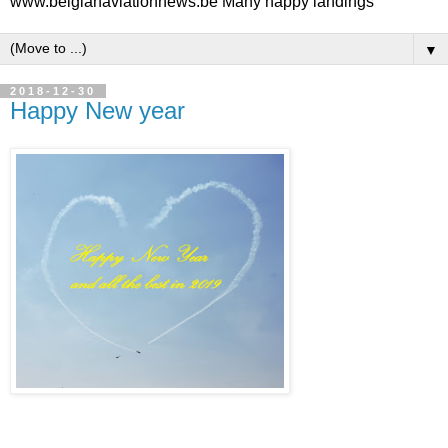
www.belgianaviationnews.be Many happy landings
▼
2018-12-30
Happy New year