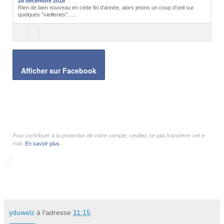
28 décembre 2018
Rien de bien nouveau en cette fin d'année, alors jetons un coup d'oeil sur
quelques "vieilleries"......
Afficher sur Facebook
Pour contribuer à la protection de votre compte, veuillez ne pas transférer cet e-
mail.
En savoir plus.
yduwelz
à l'adresse
11:15