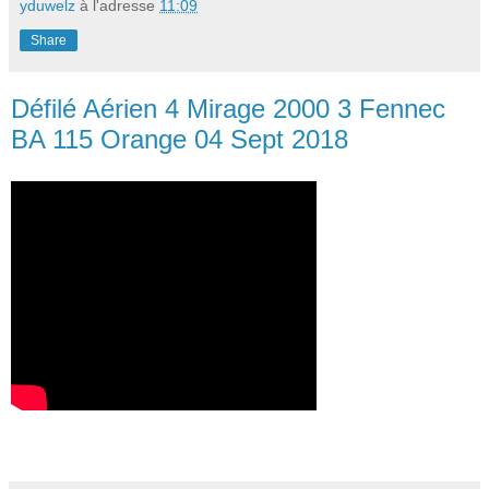
yduwelz
à l'adresse
11:09
Share
Défilé Aérien 4 Mirage 2000 3 Fennec
BA 115 Orange 04 Sept 2018