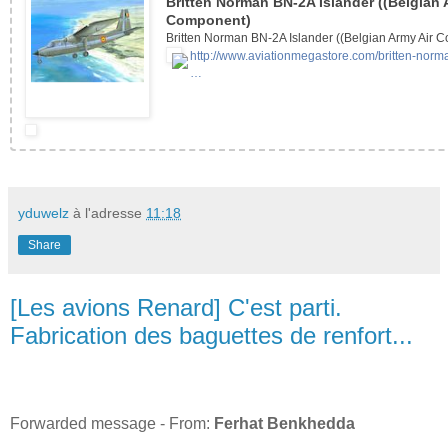
Britten Norman BN-2A Islander ((Belgian 
Component)
Britten Norman BN-2A Islander ((Belgian Army Air 
http://www.aviationmegastore.com/britten-norm
…
yduwelz
à l'adresse
11:18
Share
[Les avions Renard] C'est parti.
Fabrication des baguettes de renfort...
Forwarded message - From:
Ferhat Benkhedda