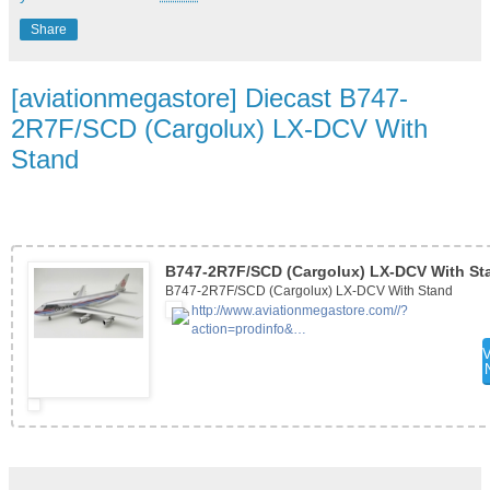
Share
[aviationmegastore] Diecast B747-
2R7F/SCD (Cargolux) LX-DCV With
Stand
B747-2R7F/SCD (Cargolux) LX-DCV With St
B747-2R7F/SCD (Cargolux) LX-DCV With Stand
http://www.aviationmegastore.com//?
action=prodinfo&…
V