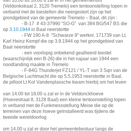
van 10.00 tot 18.00 u zal er in het gemeentehuis
(Veldonkstraat 2, 3120 Tremelo) een tentoonstelling lopen in
verband met de toestellen die neergestort zijn op het
grondgebied van de gemeente Tremelo – Baal, dit zijn :
- B-17 # 43-37990 “SO-G” van 384 BG/547 BS die
op
3.10.1944
in Baal neerstortte
- FW 190 A-8 “Schwarze 9” werknr. 171739 van Lt.
Karl Heinz Kempf die op 3.9.1944 op het grondgebied van
Baal neerstortte
- een voorlopig onbekend geallieerd toestel
(waarschijnlijk een B-26) die in het najaar van 1944 een
noodlanding maakte in Tremelo
- F-84G Thunderjet FZ121 / YL-T van 3 Sqn van de
Belgische Luchtmacht die op 5.5.1953 neerstortte in Baal,
de pilloot Lt Kol Vandenplassche kwam hierbij om het leven
van 14.00 tot 18.00 u zal er in de Veldonckhoeve
(Hoevestraat 8, 3128 Baal) een kleine tentoonstelling lopen
in verband met de Funkmessstellung Meise die op de
terreinen van deze hoeve geïnstalleerd was tijdens de
tweede wereldoorlog
om 14.00 u zal er door het gemeentebestuur langs de