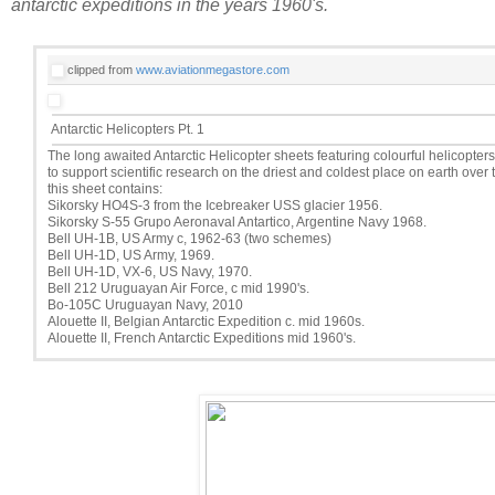
antarctic expeditions in the years 1960's.
clipped from
www.aviationmegastore.com
Antarctic Helicopters Pt. 1
The long awaited Antarctic Helicopter sheets featuring colourful helicopter
to support scientific research on the driest and coldest place on earth over th
this sheet contains:
Sikorsky HO4S-3 from the Icebreaker USS glacier 1956.
Sikorsky S-55 Grupo Aeronaval Antartico, Argentine Navy 1968.
Bell UH-1B, US Army c, 1962-63 (two schemes)
Bell UH-1D, US Army, 1969.
Bell UH-1D, VX-6, US Navy, 1970.
Bell 212 Uruguayan Air Force, c mid 1990's.
Bo-105C Uruguayan Navy, 2010
Alouette II, Belgian Antarctic Expedition c. mid 1960s.
Alouette II, French Antarctic Expeditions mid 1960's.