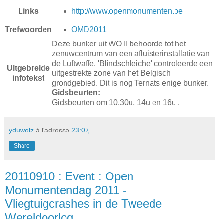
http://www.openmonumenten.be
Links
OMD2011
Trefwoorden
Deze bunker uit WO II behoorde tot het
zenuwcentrum van een afluisterinstallatie van
de Luftwaffe. 'Blindschleiche' controleerde een
Uitgebreide
uitgestrekte zone van het Belgisch
infotekst
grondgebied. Dit is nog Ternats enige bunker.
Gidsbeurten:
Gidsbeurten om 10.30u, 14u en 16u .
yduwelz
à l'adresse
23:07
Share
20110910 : Event : Open
Monumentendag 2011 -
Vliegtuigcrashes in de Tweede
Wereldoorlog