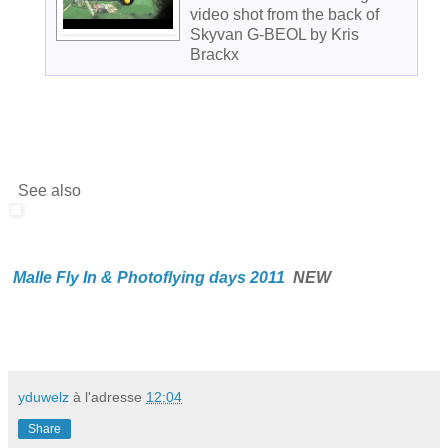
video shot from the back of
Skyvan G-BEOL by Kris
Brackx
See also
Malle Fly In & Photoflying days 2011
NEW
yduwelz
à l'adresse
12:04
Share