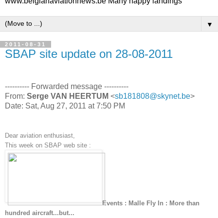
www.belgianaviationnews.be Many happy landings
▼
2011-08-31
SBAP site update on 28-08-2011
---------- Forwarded message ----------
From:
Serge VAN HEERTUM
<
sb181808@skynet.be
>
Date: Sat, Aug 27, 2011 at 7:50 PM
Dear aviation enthusiast,
This week on SBAP web site :
Events : Malle Fly In : More than
hundred aircraft...but...