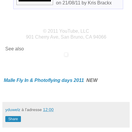
on 21/08/11 by Kris Brackx
© 2011 YouTube, LLC
901 Cherry Ave, San Bruno, CA 94066
See also
Malle Fly In & Photoflying days 2011
NEW
yduwelz
à l'adresse
12:00
Share