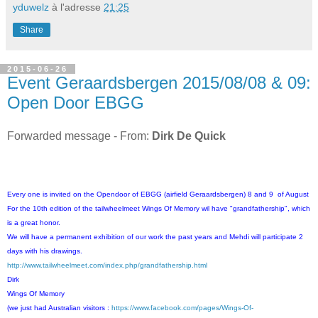
yduwelz
à l'adresse
21:25
Share
2015-06-26
Event Geraardsbergen 2015/08/08 & 09:
Open Door EBGG
Forwarded message - From:
Dirk De Quick
Every one is invited on the Opendoor of EBGG (airfield Geraardsbergen) 8 and 9 of August
For the 10th edition of the tailwheelmeet Wings Of Memory wil have "grandfathership", which
is a great honor.
We will have a permanent exhibition of our work the past years and Mehdi will participate 2
days with his drawings.
http://www.tailwheelmeet.com/index.php/grandfathership.html
Dirk
Wings Of Memory
(we just had Australian visitors :
https://www.facebook.com/pages/Wings-Of-