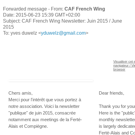
Forwarded message - From:
CAF French Wing
Date: 2015-06-23 15:39 GMT+02:00
Subject: CAF French Wing Newsletter: Juin 2015 / June
2015
To: yves duwelz <
yduwelz@gmail.com
>
Visualiser cet 
navigateur / Vi
browser
Chers amis,
Dear friends,
Merci pour l'intérêt que vous portez à
notre association. Voici la newsletter
Thank you for your 
"publique" de juin 2015, consacrée
Here is the "public"
notamment aux meetings de la Ferté-
monthly newsletter
Alais et Compiègne.
is largely dedicate
Ferté-Alais and C