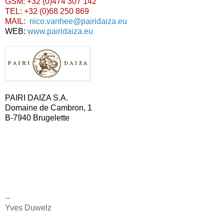
GSM: +32 (0)474 307 142
TEL: +32 (0)68 250 869
MAIL:
nico.vanhee@pairidaiza.eu
WEB:
www.pairidaiza.eu
PAIRI DAIZA S.A.
Domaine de Cambron, 1
B-7940 Brugelette
--
Yves Duwelz