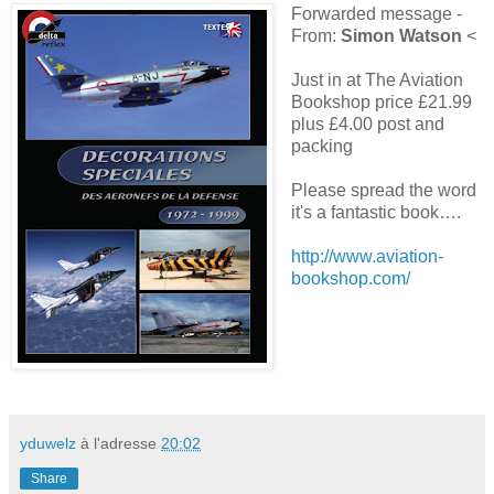
Forwarded message -
From:
Simon Watson
<
Just in at The Aviation
Bookshop price £21.99
plus £4.00 post and
packing
Please spread the word
it's a fantastic book….
http://www.aviation-
bookshop.com/
yduwelz
à l'adresse
20:02
Share