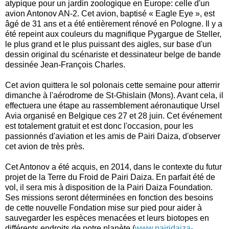
atypique pour un jardin zoologique en Europe: celle d'un
avion Antonov AN-2. Cet avion, baptisé « Eagle Eye », est
âgé de 31 ans et a été entièrement rénové en Pologne. Il y a
été repeint aux couleurs du magnifique Pygargue de Steller,
le plus grand et le plus puissant des aigles, sur base d'un
dessin original du scénariste et dessinateur belge de bande
dessinée Jean-François Charles.
Cet avion quittera le sol polonais cette semaine pour atterrir
dimanche à l'aérodrome de St-Ghislain (Mons). Avant cela, il
effectuera une étape au rassemblement aéronautique Ursel
Avia organisé en Belgique ces 27 et 28 juin. Cet événement
est totalement gratuit et est donc l'occasion, pour les
passionnés d'aviation et les amis de Pairi Daiza, d'observer
cet avion de très près.
Cet Antonov a été acquis, en 2014, dans le contexte du futur
projet de la Terre du Froid de Pairi Daiza. En parfait été de
vol, il sera mis à disposition de la Pairi Daiza Foundation.
Ses missions seront déterminées en fonction des besoins
de cette nouvelle Fondation mise sur pied pour aider à
sauvegarder les espèces menacées et leurs biotopes en
différents endroits de notre planète (
www.pairidaiza-