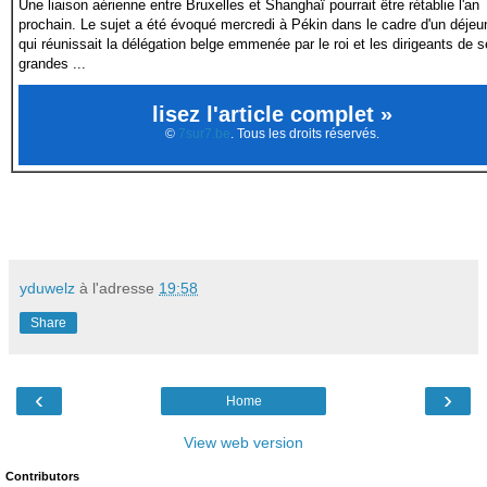
Une liaison aérienne entre Bruxelles et Shanghaï pourrait être rétablie l'an
prochain. Le sujet a été évoqué mercredi à Pékin dans le cadre d'un déjeu
qui réunissait la délégation belge emmenée par le roi et les dirigeants de s
grandes ...
lisez l'article complet »
©
7sur7.be
. Tous les droits réservés.
yduwelz
à l'adresse
19:58
Share
‹
›
Home
View web version
Contributors