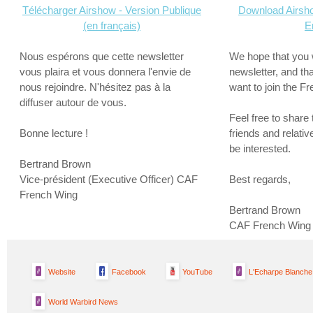
Télécharger Airshow - Version Publique
Download Airshow
(en français)
E
Nous espérons que cette newsletter
We hope that you w
vous plaira et vous donnera l'envie de
newsletter, and tha
nous rejoindre. N'hésitez pas à la
want to join the F
diffuser autour de vous.
Feel free to share 
Bonne lecture !
friends and relati
be interested.
Bertrand Brown
Vice-président (Executive Officer) CAF
Best regards,
French Wing
Bertrand Brown
CAF French Wing 
Website
Facebook
YouTube
L'Echarpe Blanche
World Warbird News