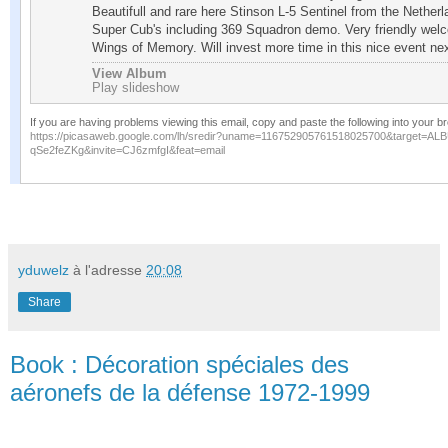
Beautifull and rare here Stinson L-5 Sentinel from the Netherlan
Super Cub's including 369 Squadron demo. Very friendly welco
Wings of Memory. Will invest more time in this nice event next
View Album
Play slideshow
If you are having problems viewing this email, copy and paste the following into your b
https://picasaweb.google.com/lh/sredir?uname=116752905761518025700&target
qSe2feZKg&invite=CJ6zmfgI&feat=email
yduwelz
à l'adresse
20:08
Share
Book : Décoration spéciales des
aéronefs de la défense 1972-1999