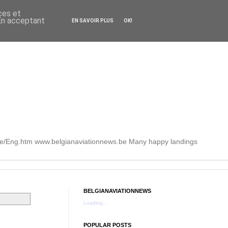
ces et
 En acceptant
EN SAVOIR PLUS
OK!
.be/Eng.htm www.belgianaviationnews.be Many happy landings
BELGIANAVIATIONNEWS
Loading...
POPULAR POSTS