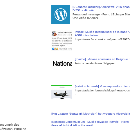
[L'Echarpe Blanche] AeroNewsTV: la phase
D.551 a débuté
Forwarded message - From: LEcharpe Blan
Une vidéo d'AeroN...
[Mibac] Musée International de la base A
ASBL dissolution
https://www.facebook.com/groups/9397
[fnar.be] : Avions construits en Belgique 
Avions construits en Belgique ...
[aviation.brussels] Vous reprendrez bien
https://aviation.brussels/blogs/news/vou
...
[Het Laatste Nieuws uit Mechelen] het vroegere vliegveld
[Koninklijk Legermuseum - Musée royal de l'Armée - Royal 
 accomplir des
three of its kind left in the world
Nèvejean, Émile de