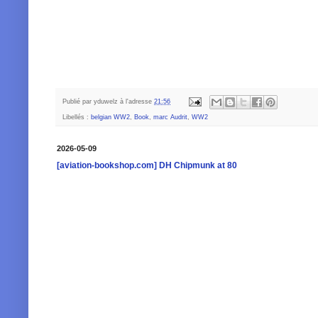
Publié par
yduwelz
à l'adresse
21:56
Libellés :
belgian WW2
,
Book
,
marc Audrit
,
WW2
2026-05-09
[aviation-bookshop.com] DH Chipmunk at 80