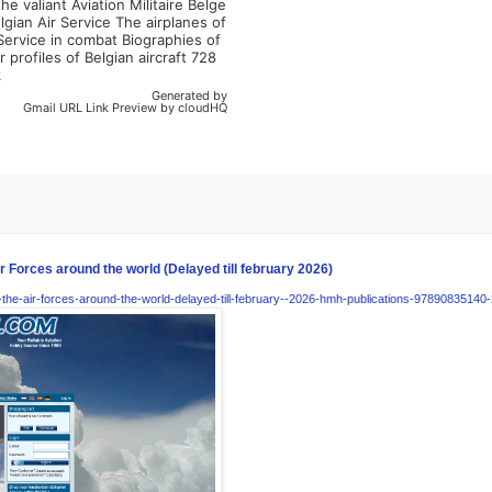
e valiant Aviation Militaire Belge
lgian Air Service The airplanes of
 Service in combat Biographies of
profiles of Belgian aircraft 728
k
Generated by
Gmail URL Link Preview by cloudHQ
 Forces around the world (Delayed till february 2026)
-the-air-forces-around-the-world-delayed-till-february--2026-hmh-publications-97890835140