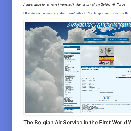
A must have for anyone interested in the history of the Belgian Air Force
https://www.aviationmegastore.com/en/books/the-belgian-air-service-in-th
The Belgian Air Service in the First World 