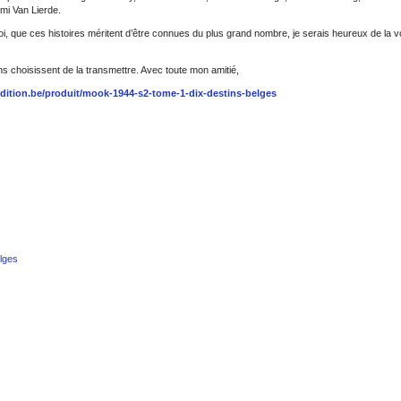
emi Van Lierde.
 que ces histoires méritent d’être connues du plus grand nombre, je serais heureux de la vo
s choisissent de la transmettre. Avec toute mon amitié,
dition.be/produit/mook-1944-s2-tome-1-dix-destins-belges
lges