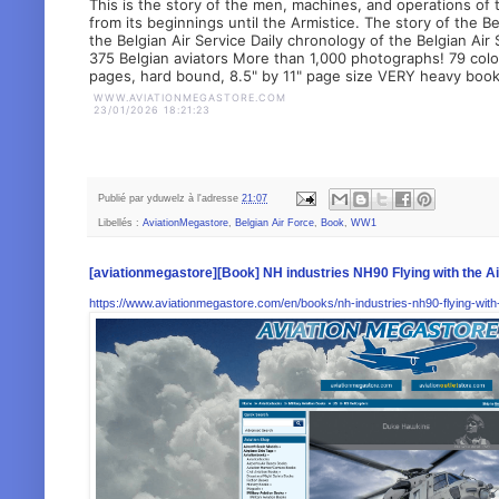
This is the story of the men, machines, and operations of th
from its beginnings until the Armistice. The story of the Be
the Belgian Air Service Daily chronology of the Belgian Air
375 Belgian aviators More than 1,000 photographs! 79 color 
pages, hard bound, 8.5" by 11" page size VERY heavy boo
WWW.AVIATIONMEGASTORE.COM
23/01/2026 18:21:23
Publié par
yduwelz
à l'adresse
21:07
Libellés :
AviationMegastore
,
Belgian Air Force
,
Book
,
WW1
[aviationmegastore][Book] NH industries NH90 Flying with the Air
https://www.aviationmegastore.com/en/books/nh-industries-nh90-flying-with