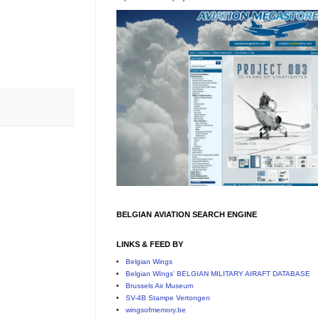
BELGIAN AVIATION SEARCH ENGINE
LINKS & FEED BY
Belgian Wings
Belgian WIngs' BELGIAN MILITARY AIRAFT DATABASE
Brussels Air Museum
SV-4B Stampe Vertongen
wingsofmemory.be