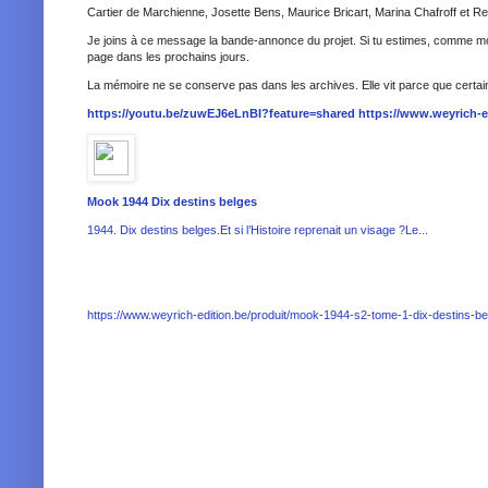
Cartier de Marchienne, Josette Bens, Maurice Bricart, Marina Chafroff et R
Je joins à ce message la bande-annonce du projet. Si tu estimes, comme moi,
page dans les prochains jours.
La mémoire ne se conserve pas dans les archives. Elle vit parce que certain
https://youtu.be/zuwEJ6eLnBI?feature=shared
https://www.weyrich-e
Mook 1944 Dix destins belges
1944. Dix destins belges.Et si l’Histoire reprenait un visage ?Le...
https://www.weyrich-edition.be/produit/mook-1944-s2-tome-1-dix-destins-be