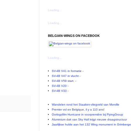
Loading...
Loading...
BELGIAN-WINGS ON FACEBOOK
Loading...
SV-4B V41 in formatie
-
SV-4B V47 in vlucht
-
SV-4B V59 start.
-
SV-4B V20
-
SV-4B V33
-
Wandelen rond het Staaken-vliegveld van Morville
Premier vol en Belgique, il y a 110 ans!
Oorlogsfilm Hurricane in voorpremière bij FlyingGroup
Aluminium dak van Sky Hall krijgt nieuwe draagstructuur
Jaarlijkse hulde aan het 132 Wing monument in Grimberg