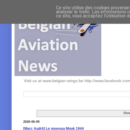
Ce site utilise des cookies provenan
analyser le trafic. Les informations 
ce site, vous acceptez l'utilisation 
Visit us at www.belgian-wings.be http://www.facebook.c
Show
2026-06-09
[Marc Audrit] Le nouveau Mook 1944