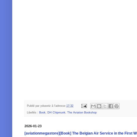
Publié par
yduwelz
à l'adresse
17:32
Libellés :
Book
,
DH Chipmunk
,
The Aviation Bookshop
2026-01-23
[aviationmegastore][Book] The Belgian Air Service in the First W