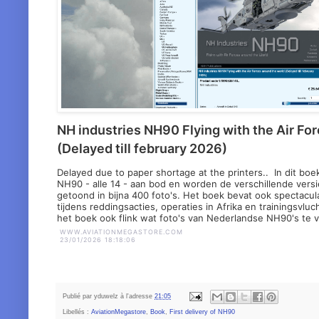
NH industries NH90 Flying with the Air Fo
(Delayed till february 2026)
Delayed due to paper shortage at the printers.. In dit bo
NH90 - alle 14 - aan bod en worden de verschillende versie
getoond in bijna 400 foto's. Het boek bevat ook spectacu
tijdens reddingsacties, operaties in Afrika en trainingsvlu
het boek ook flink wat foto's van Nederlandse NH90's te
WWW.AVIATIONMEGASTORE.COM
23/01/2026 18:18:06
Publié par
yduwelz
à l'adresse
21:05
Libellés :
AviationMegastore
,
Book
,
First delivery of NH90