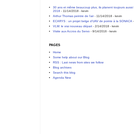
30 ans et même beaucoup plus, ils planent toujours aussi 
2018
- 11/14/2018
- kevin
Arthur Thomas peintre de l’air
- 11/14/2018
- kevin
ECARYS : un projet belge d’UAV de pointe à la SONACA
-
VLM: le vrai nouveau départ
- 2/14/2018
- kevin
Visite aux Accros du Servo
- 9/14/2016
- kevin
PAGES
Home
Some help about our Blog
RSS : Last news from sites we follow
Blog archives
Search this blog
Agenda New