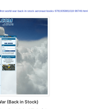
e-first-world-war-back-in-stock-aeronaut-books-9781935881018-98749.html
War (Back in Stock)