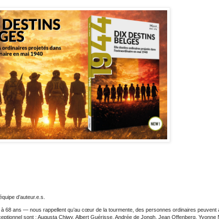
 équipe d’auteur.e.s.
 à 68 ans — nous rappellent qu’au cœur de la tourmente, des personnes ordinaires peuvent
ceptionnel sont : Augusta Chiwy, Albert Guérisse, Andrée de Jongh, Jean Offenberg, Yvonne 