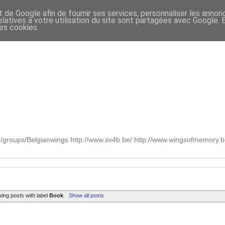
t de Google afin de fournir ses services, personnaliser les annon
relatives à votre utilisation du site sont partagées avec Google.
des cookies.
om/groups/Belgianwings http://www.sv4b.be/ http://www.wingsofmemory
ing posts with label
Book
.
Show all posts