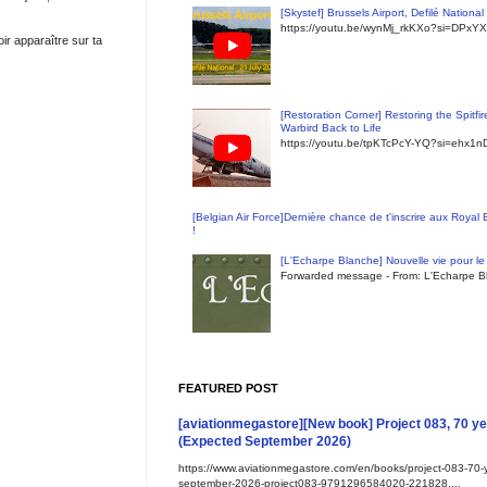
[Skystef] Brussels Airport, Defilé Nationa
https://youtu.be/wynMj_rkKXo?si=DPxYX
ir apparaître sur ta
[Restoration Corner] Restoring the Spitfi
Warbird Back to Life
https://youtu.be/tpKTcPcY-YQ?si=ehx1
[Belgian Air Force]Dernière chance de t'inscrire aux Royal
!
[L'Echarpe Blanche] Nouvelle vie pour le 
Forwarded message - From: L'Echarpe Bl
FEATURED POST
[aviationmegastore][New book] Project 083, 70 yea
(Expected September 2026)
https://www.aviationmegastore.com/en/books/project-083-70-ye
september-2026-project083-9791296584020-221828....