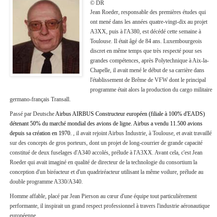
© DR
Jean Roeder, responsable des premières études qui
ont mené dans les années quatre-vingt-dix au projet
A3XX, puis à l'A380, est décédé cette semaine à
Toulouse. Il était âgé de 84 ans. Luxembourgeois
discret en même temps que très respecté pour ses
grandes compétences, après Polytechnique à Aix-la-
Chapelle, il avait mené le début de sa carrière dans
l'établissement de Brême de VFW dont le principal
programme était alors la production du cargo militaire
germano-français Transall.
Passé par Deutsche
Airbus AIRBUS Constructeur européen (filiale à 100% d'EADS)
détenant 50% du marché mondial des avions de ligne. Airbus a vendu 11.500 avions
depuis sa création en 1970.
, il avait rejoint Airbus Industrie, à Toulouse, et avait travaillé
sur des concepts de gros porteurs, dont un projet de long-courrier de grande capacité
constitué de deux fuselages d'A340 accolés, prélude à l'A3XX. Avant cela, c'est Jean
Roeder qui avait imaginé en qualité de directeur de la technologie du consortium la
conception d'un biréacteur et d'un quadriréacteur utilisant la même voilure, prélude au
double programme A330/A340.
Homme affable, placé par Jean Pierson au cœur d'une équipe tout particulièrement
performante, il inspirait un grand respect professionnel à travers l'industrie aéronautique
européenne