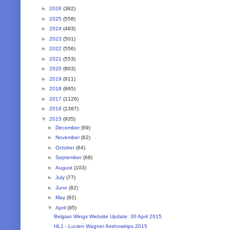
►
2026
(382)
►
2025
(558)
►
2024
(483)
►
2023
(501)
►
2022
(556)
►
2021
(553)
►
2020
(803)
►
2019
(911)
►
2018
(865)
►
2017
(1126)
►
2016
(1387)
▼
2015
(935)
►
December
(69)
►
November
(62)
►
October
(64)
►
September
(68)
►
August
(103)
►
July
(77)
►
June
(82)
►
May
(92)
▼
April
(95)
Belgian Wings Website Update: 30 April 2015
HL1 - Lucien Wagner Airshowtrips 2015