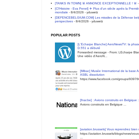
[TANKS IN TOWN] 🚨 ANNONCE EXCEPTIONNELLE ! 🚨
-
[Cl'Histoire - Eva Penel] ✈️ Plus d'un siècle après la Premi
mondiale
- 8/4/2026
- yduwelz
[DEFENCEBELGIUM.COM] Les missiles de la Défense belge 
perspectives
- 8/4/2026
- yduwelz
POPULAR POSTS
[L'Echarpe Blanche] AeroNewsTV: la phase
D.551 a débuté
Forwarded message - From: LEcharpe Blan
Une vidéo d'AeroN...
[Mibac] Musée International de la base A
ASBL dissolution
https://www.facebook.com/groups/9397
[fnar.be] : Avions construits en Belgique 
Avions construits en Belgique ...
[aviation.brussels] Vous reprendrez bien
https://aviation.brussels/blogs/news/vou
...