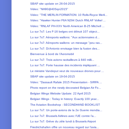
SBAP site update on 26-04-2015
Video: "NH90@40Sqn2015"
Video: "THE MERLIN FORMATION: 10 Rolls-Royce Merli...
Video: "Hawker Hunter F6A N294 Dutch RNLAF Volkel ...
Video: "RNLAF PH-XXV North American B-25 Mitchell ...
Lu sur 7s7: Les F-16 belges ont détruit 107 object...
Lu sur 7s7: Aéroports wallons: "Aux actionnaires d...
Lu sur 7s7: Aéroports wallons: un message "peu ras...
Lu sur 7s7: Di Antonio envisage bien la fusion des...
Bienvenue à bord de l’Aeromobil
Lu sur 7s7: Trois avions ravitailleurs à 840 milli...
Lu sur 7s7: Forte hausse des incidents impliquant ...
Le ministre Vandeput veut de nouveaux drones pour ...
SBAP site update on 19-04-2015
Video: "Dassault Rafale 2015 Presentation - SIRPA ...
Photo report on the newly decorated Belgian Air Fo...
Belgian Wings Website Update: 22 April 2015
Belgian Wings : Today in history: Exactly 100 year...
The Aviation Bookshop : SECONDHAND BOOKLIST
Lu sur 7s7: Un porte-avions de la 2e Guerre mondia...
Lu sur 7s7: Brussels Airlines avec l'UE contre l'a...
Lu sur 7s7: Grève du zèle lundi à Brussels Airport
Friedrichshafen offre un nouveau regard sur l’avia...