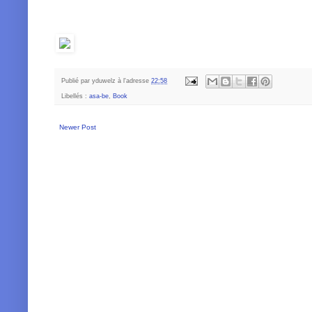
Publié par
yduwelz
à l'adresse
22:58
Libellés :
asa-be
,
Book
Newer Post