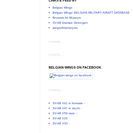
LINKS & FEED BY
Belgian Wings
Belgian WIngs' BELGIAN MILITARY AIRAFT DATABASE
Brussels Air Museum
SV-4B Stampe Vertongen
wingsofmemory.be
Loading...
Loading...
BELGIAN-WINGS ON FACEBOOK
Loading...
SV-4B V41 in formatie
-
SV-4B V47 in vlucht
-
SV-4B V59 start.
-
SV-4B V20
-
SV-4B V33
-