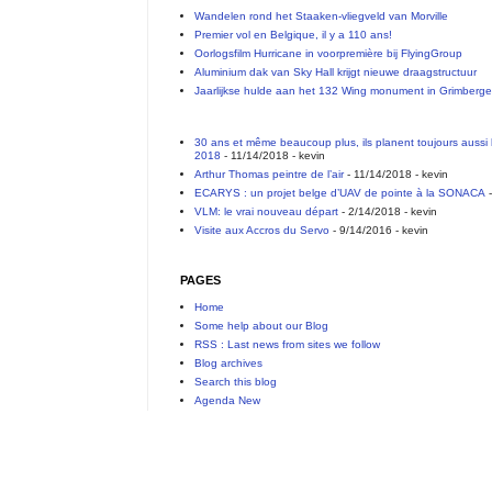
Wandelen rond het Staaken-vliegveld van Morville
Premier vol en Belgique, il y a 110 ans!
Oorlogsfilm Hurricane in voorpremière bij FlyingGroup
Aluminium dak van Sky Hall krijgt nieuwe draagstructuur
Jaarlijkse hulde aan het 132 Wing monument in Grimberg
30 ans et même beaucoup plus, ils planent toujours aussi 
2018
- 11/14/2018
- kevin
Arthur Thomas peintre de l’air
- 11/14/2018
- kevin
ECARYS : un projet belge d’UAV de pointe à la SONACA
-
VLM: le vrai nouveau départ
- 2/14/2018
- kevin
Visite aux Accros du Servo
- 9/14/2016
- kevin
PAGES
Home
Some help about our Blog
RSS : Last news from sites we follow
Blog archives
Search this blog
Agenda New