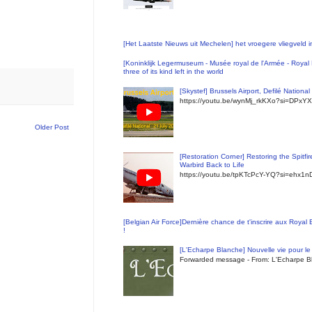
[Het Laatste Nieuws uit Mechelen] het vroegere vliegveld
[Koninklijk Legermuseum - Musée royal de l'Armée - Royal 
three of its kind left in the world
[Skystef] Brussels Airport, Defilé Nationa
https://youtu.be/wynMj_rkKXo?si=DPxYX
Older Post
[Restoration Corner] Restoring the Spitfi
Warbird Back to Life
https://youtu.be/tpKTcPcY-YQ?si=ehx1
[Belgian Air Force]Dernière chance de t'inscrire aux Royal
!
[L'Echarpe Blanche] Nouvelle vie pour le 
Forwarded message - From: L'Echarpe Bl