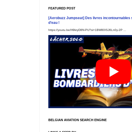
FEATURED POST
[Aerobuzz Jumpseat] Des livres incontournables 
d’eau !
https://youtu.be/H9kryD8N-PU?si=1BW80ISJ6Ln0y-2P ...
BELGIAN AVIATION SEARCH ENGINE