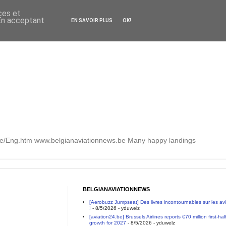
ces et
 En acceptant
EN SAVOIR PLUS
OK!
.be/Eng.htm www.belgianaviationnews.be Many happy landings
BELGIANAVIATIONNEWS
[Aerobuzz Jumpseat] Des livres incontournables sur les a
!
- 8/5/2026
- yduwelz
[aviation24.be] Brussels Airlines reports €70 million first-h
growth for 2027
- 8/5/2026
- yduwelz