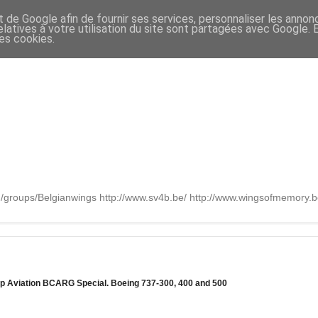
t de Google afin de fournir ses services, personnaliser les annon
relatives à votre utilisation du site sont partagées avec Google.
des cookies.
om/groups/Belgianwings http://www.sv4b.be/ http://www.wingsofmemory
erp Aviation BCARG Special. Boeing 737-300, 400 and 500