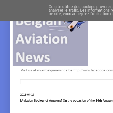
Ce site utilise des cookies provenan
analyser le trafic. Les informations 
ce site, vous acceptez l'utilisation 
Visit us at www.belgian-wings.be http://www.facebook.c
2015-04-17
[Aviation Society of Antwerp] On the occasion of the 16th Antw