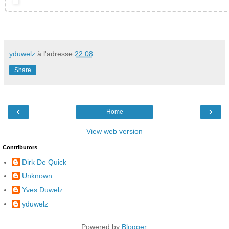
yduwelz
à l'adresse
22:08
Share
‹
›
Home
View web version
Contributors
Dirk De Quick
Unknown
Yves Duwelz
yduwelz
Powered by
Blogger
.