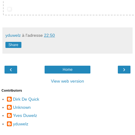
yduwelz
à l'adresse
22:50
Share
‹
›
Home
View web version
Contributors
Dirk De Quick
Unknown
Yves Duwelz
yduwelz