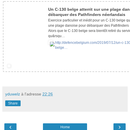
Un C-130 belge atterrit sur une plage da
débarquer des Pathfinders néerlandais
Exercice particulier et inédit pour un C-130 belge qui
une plage danoise pour débarquer des Pathfinders 
Alors que le C-130 belge sera bientôt retiré du servi
qu&rsqu…
http://defencebelgium.com/2019/07/12/un-c-13
belge…
yduwelz
à l'adresse
22:26
Share
‹
›
Home