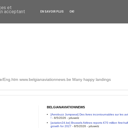
ces et
 En acceptant
EN SAVOIR PLUS
OK!
.be/Eng.htm www.belgianaviationnews.be Many happy landings
BELGIANAVIATIONNEWS
[Aerobuzz Jumpseat] Des livres incontournables sur les a
!
- 8/5/2026
- yduwelz
[aviation24.be] Brussels Airlines reports €70 million first-h
growth for 2027
- 8/5/2026
- yduwelz