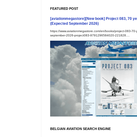
FEATURED POST
[aviationmegastore][New book] Project 083, 70 yea
(Expected September 2026)
https://www.aviationmegastore.com/en/books/project-083-70-ye
september-2026-project083-9791296584020-221828....
BELGIAN AVIATION SEARCH ENGINE