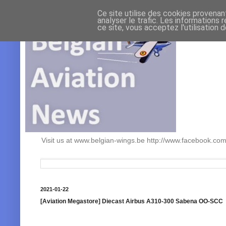
Ce site utilise des cookies provenan
analyser le trafic. Les informations 
ce site, vous acceptez l'utilisation 
Visit us at www.belgian-wings.be http://www.facebook.c
2021-01-22
[Aviation Megastore] Diecast Airbus A310-300 Sabena OO-SCC