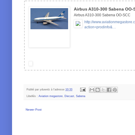
Airbus A310-300 Sabena OO-
Airbus A310-300 Sabena OO-SCC
http://www.aviationmegastore.
action=prodinfo&…
Publié par
yduwelz
à l'adresse
10:33
Libellés :
Aviation megastore
,
Diecast
,
Sabena
Newer Post