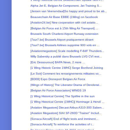
Alpha Jet E, Belgian Air Component, Jet Training S...
[Jeroen van Veenendaal]So happy and proud to be ab...
Beauvechain Air Base EBBE (1Wing) on facebook
[Aviation24.be] New cooperation with civil aviatio...
[Belgian Air Force est à 15th Wing Air Transport] ...
Brussels South Charleroi Airport Runway extension
[7sur7.be] Brussels Airport pratiquement désert
[7sur7.be] Brussels Airlines supprime 900 vols en ...
[Aviationmegastore] Scale modelling F-84F Thunders...
Willy Sabersky a publié dans Brussels LVG CVI rest...
[Eric Dessouroux] BAPA News, 2 more ...
[1 Wing Historic Centre 1WHC] Serge Bonfond Joining
[Le Soir] Comment les renseignements militaires vo...
[BD09] Expo Droneport Belgian Air Force
|Wings of History] The Liberator Drama of Denderwi...
[Belgian Air Force Association] WINGS 19
[1 Wing Historical Centre] The Spitfire in the sun
[1 Wing Historical Centre (1WHC)] Hommage à Hervé ...
[Aviation Megastore] Diecast Airbus A310-300 Saben...
[Aviation Megastore] SIAI SF-260D "Trainer" Includ...
[Sonaca Aircraft] End of flight tests and imminent...
[Sonaca Aircraft] To reinforce the activities of i...