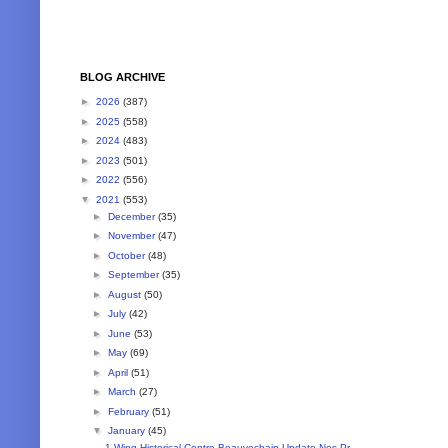
BLOG ARCHIVE
►
2026
(387)
►
2025
(558)
►
2024
(483)
►
2023
(501)
►
2022
(556)
▼
2021
(553)
►
December
(35)
►
November
(47)
►
October
(48)
►
September
(35)
►
August
(50)
►
July
(42)
►
June
(53)
►
May
(69)
►
April
(51)
►
March
(27)
►
February
(51)
▼
January
(45)
1 Wing Historical Centre Beauvechain Update Nos Pr...