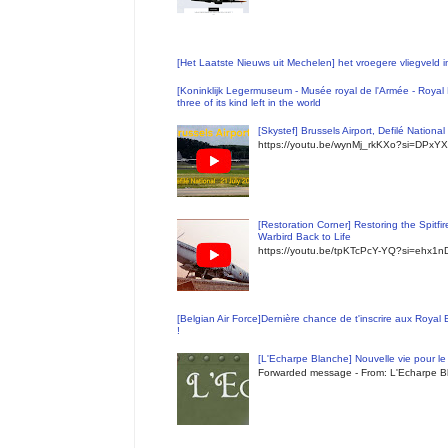
[Het Laatste Nieuws uit Mechelen] het vroegere vliegveld
[Koninklijk Legermuseum - Musée royal de l'Armée - Royal 
three of its kind left in the world
[Skystef] Brussels Airport, Defilé Nationa
https://youtu.be/wynMj_rkKXo?si=DPxYX
[Restoration Corner] Restoring the Spitfi
Warbird Back to Life
https://youtu.be/tpKTcPcY-YQ?si=ehx1
[Belgian Air Force]Dernière chance de t'inscrire aux Royal
!
[L'Echarpe Blanche] Nouvelle vie pour le 
Forwarded message - From: L'Echarpe Bl