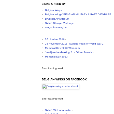
LINKS & FEED BY
Belgian Wings
Belgian WIngs' BELGIAN MILITARY AIRAFT DATABASE
Brussels Air Museum
SV-4B Stampe Vertongen
wingsofmemory.be
26 oktober 2016
-
28 november 2015 "Swining years of World War 2"
-
Memorial Day 2013 Waregem
-
Jaarlijkse herdenking 2 Lt Gilbert Malrait
-
Memorial Day 2013
-
Error loading feed.
BELGIAN-WINGS ON FACEBOOK
Error loading feed.
SV-4B V41 in formatie
-