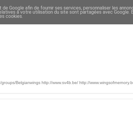
t de Google afin de fournir ses services, personnaliser les annon
relatives à votre utilisation du site sont partagées avec Google.
des cookies.
om/groups/Belgianwings http://www.sv4b.be/ http://www.wingsofmemory