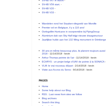
SV-4B V47 in vlucht
-
SV-4B V59 start.
-
SV-4B V20
-
SV-4B V33
-
Wandelen rond het Staaken-vliegveld van Morville
Premier vol en Belgique, il y a 110 ans!
Oorlogsfilm Hurricane in voorpremière bij FlyingGroup
Aluminium dak van Sky Hall krijgt nieuwe draagstructuur
Jaarlijkse hulde aan het 132 Wing monument in Grimberg
30 ans et même beaucoup plus, ils planent toujours aussi 
2018
- 11/14/2018
- kevin
Arthur Thomas peintre de l’air
- 11/14/2018
- kevin
ECARYS : un projet belge d’UAV de pointe à la SONACA
-
VLM: le vrai nouveau départ
- 2/14/2018
- kevin
Visite aux Accros du Servo
- 9/14/2016
- kevin
PAGES
Home
Some help about our Blog
RSS : Last news from sites we follow
Blog archives
Search this blog