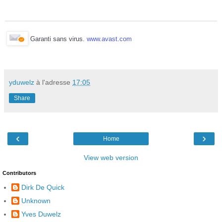
Garanti sans virus.
www.avast.com
yduwelz
à l'adresse
17:05
Share
‹
›
Home
View web version
Contributors
Dirk De Quick
Unknown
Yves Duwelz