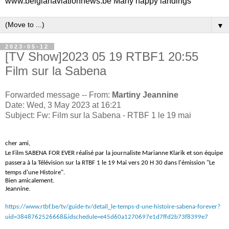
www.belgianaviationnews.be Many happy landings
▼
2023-05-12
[TV Show]2023 05 19 RTBF1 20:55
Film sur la Sabena
Forwarded message -- From:
Martiny Jeannine
Date: Wed, 3 May 2023 at 16:21
Subject: Fw: Film sur la Sabena - RTBF 1 le 19 mai
cher ami,
Le Film SABENA FOR EVER réalisé par la journaliste Marianne Klarik et son équipe
passera à la Télévision sur la RTBF 1 le 19 Mai vers 20 H 30 dans l'émission "Le
temps d'une Histoire".
Bien amicalement.
Jeannine.
https://www.rtbf.be/tv/guide-tv/detail_le-temps-d-une-histoire-sabena-forever?
uid=3848762526668&idschedule=e45d60a1270697e1d7ffd2b73f8399e7