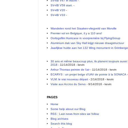
SV-4B V47 in vlucht
-
SV-4B V59 start.
-
SV-4B V20
-
SV-4B V33
-
Wandelen rond het Staaken-vliegveld van Morville
Premier vol en Belgique, il y a 110 ans!
Oorlogsfilm Hurricane in voorpremière bij FlyingGroup
Aluminium dak van Sky Hall krijgt nieuwe draagstructuur
Jaarlijkse hulde aan het 132 Wing monument in Grimberg
30 ans et même beaucoup plus, ils planent toujours aussi 
2018
- 11/14/2018
- kevin
Arthur Thomas peintre de l’air
- 11/14/2018
- kevin
ECARYS : un projet belge d’UAV de pointe à la SONACA
-
VLM: le vrai nouveau départ
- 2/14/2018
- kevin
Visite aux Accros du Servo
- 9/14/2016
- kevin
PAGES
Home
Some help about our Blog
RSS : Last news from sites we follow
Blog archives
Search this blog