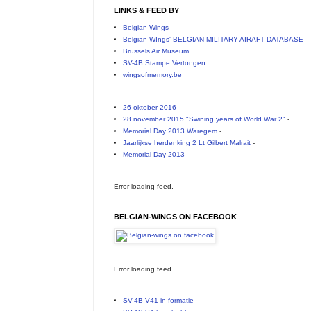
LINKS & FEED BY
Belgian Wings
Belgian WIngs' BELGIAN MILITARY AIRAFT DATABASE
Brussels Air Museum
SV-4B Stampe Vertongen
wingsofmemory.be
26 oktober 2016
-
28 november 2015 "Swining years of World War 2"
-
Memorial Day 2013 Waregem
-
Jaarlijkse herdenking 2 Lt Gilbert Malrait
-
Memorial Day 2013
-
Error loading feed.
BELGIAN-WINGS ON FACEBOOK
Error loading feed.
SV-4B V41 in formatie
-