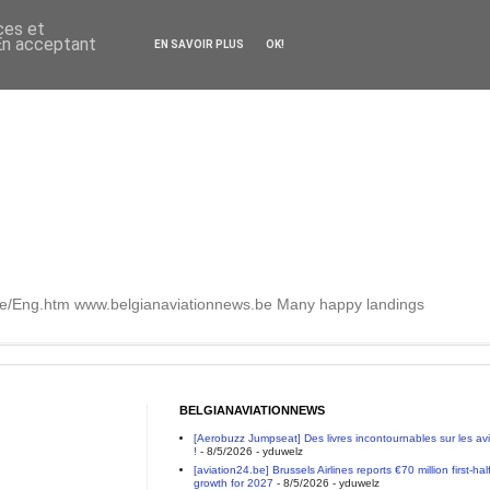
ces et
 En acceptant
EN SAVOIR PLUS
OK!
.be/Eng.htm www.belgianaviationnews.be Many happy landings
BELGIANAVIATIONNEWS
[Aerobuzz Jumpseat] Des livres incontournables sur les a
!
- 8/5/2026
- yduwelz
[aviation24.be] Brussels Airlines reports €70 million first-h
growth for 2027
- 8/5/2026
- yduwelz