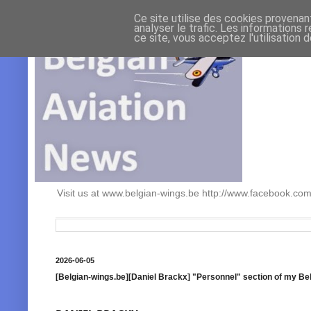
Ce site utilise des cookies provenan
analyser le trafic. Les informations 
ce site, vous acceptez l'utilisation 
Visit us at www.belgian-wings.be http://www.facebook.c
2026-06-05
[Belgian-wings.be][Daniel Brackx] "Personnel" section of my Be