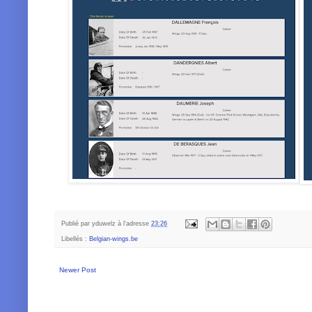
Publié par
yduwelz
à l'adresse
23:26
Libellés :
Belgian-wings.be
Newer Post