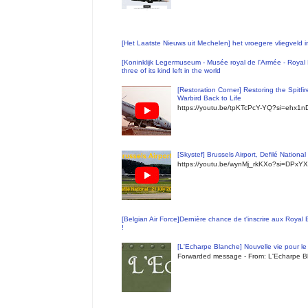
[Het Laatste Nieuws uit Mechelen] het vroegere vliegveld
[Koninklijk Legermuseum - Musée royal de l'Armée - Royal 
three of its kind left in the world
[Restoration Corner] Restoring the Spitfi
Warbird Back to Life
https://youtu.be/tpKTcPcY-YQ?si=ehx1
[Skystef] Brussels Airport, Defilé Nationa
https://youtu.be/wynMj_rkKXo?si=DPxYX
[Belgian Air Force]Dernière chance de t'inscrire aux Royal
!
[L'Echarpe Blanche] Nouvelle vie pour le 
Forwarded message - From: L'Echarpe Bl