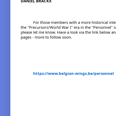
DANIEL BRACKX
            For those members with a more historical interest in the Belgian Air Force; I have added over 100 pilots and observers from 
the "Precursors/World War I" era in the "Personnel" s
please let me know. Have a look via the link below and
pages - more to follow soon.

https://www.belgian-wings.be/personnel