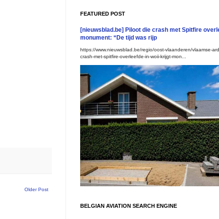
FEATURED POST
[nieuwsblad.be] Piloot die crash met Spitfire overle
monument: “De tijd was rijp
https://www.nieuwsblad.be/regio/oost-vlaanderen/vlaamse-ard
crash-met-spitfire-overleefde-in-woii-krijgt-mon...
Older Post
BELGIAN AVIATION SEARCH ENGINE