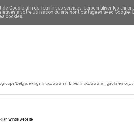
t de Google afin de fournir ses services, personnaliser les annon
relatives à votre utilisation du site sont partagées avec Google.
des cookies.
om/groups/Belgianwings http://www.sv4b.be/ http://www.wingsofmemory
lgian Wings website