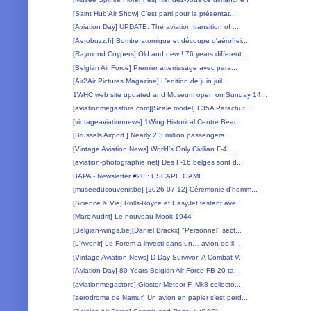
[Saint Hub'Air Show] C’est parti pour la présentat...
[Aviation Day] UPDATE: The aviation transition of ...
[Aerobuzz.fr] Bombe atomique et découpe d'aérofrei...
[Raymond Cuypers] Old and new ! 76 years different...
[Belgian Air Force] Premier atterrissage avec para...
[Air2Air Pictures Magazine] L'edition de juin juil...
1WHC web site updated and Museum open on Sunday 14...
[aviationmegastore.com][Scale model] F35A Parachut...
[vintageaviationnews] 1Wing Historical Centre Beau...
[Brussels Airport ] Nearly 2.3 million passengers ...
[Vintage Aviation News] World’s Only Civilian F-4 ...
[aviation-photographie.net] Des F-16 belges sont d...
BAPA - Newsletter #20 : ESCAPE GAME
[museedusouvenir.be] [2026 07 12] Cérémonie d'homm...
[Science & Vie] Rolls-Royce et EasyJet testent ave...
[Marc Audrit] Le nouveau Mook 1944
[Belgian-wings.be][Daniel Brackx] "Personnel" sect...
[L'Avenir] Le Forem a investi dans un… avion de li...
[Vintage Aviation News] D-Day Survivor: A Combat V...
[Aviation Day] 80 Years Belgian Air Force FB-20 ta...
[aviationmegastore] Gloster Meteor F. Mk8 collecto...
[aerodrome de Namur] Un avion en papier s’est perd...