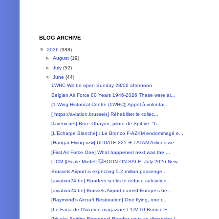
BLOG ARCHIVE
▼
2026
(388)
►
August
(19)
►
July
(52)
▼
June
(44)
1WHC Will be open Sunday 28/06 afternoon
Belgian Air Force 80 Years 1946-2026 These were al...
[1 Wing Historical Centre (1WHC)] Appel à volontai...
[ https://aviation.brussels] Réhabiliter le collec...
[lavenir.net] Brice Ohayon, pilote de Spitfire: "h...
[L'Echarpe Blanche] : Le Bronco F-AZKM endommagé e...
[Hangar Flying vzw] UPDATE 225 ✈ LATAM Airlines we...
[First Air Force One] What happened next was the ...
[ ICM ][Scale Model] 💥SOON ON SALE! July 2026 New...
Brussels Airport is expecting 5.2 million passenge...
[aviation24.be] Flanders seeks to reduce subsidies...
[aviation24.be] Brussels Airport named Europe’s be...
[Raymond's Aircraft Restoration] One flying, one r...
[Le Fana de l'Aviation magazine] L'OV-10 Bronco F-...
[Musée Spitfire Florennes] Rendez-vous ce dimanche !