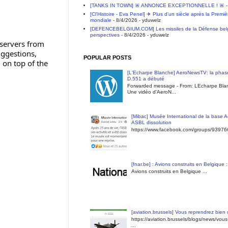
[TANKS IN TOWN] 🚨 ANNONCE EXCEPTIONNELLE ! 🚨
-
[Cl'Histoire - Eva Penel] ✈️ Plus d'un siècle après la Premi
mondiale
- 8/4/2026
- yduwelz
[DEFENCEBELGIUM.COM] Les missiles de la Défense belge 
perspectives
- 8/4/2026
- yduwelz
ggestions, 
POPULAR POSTS
 on top of the 
[L'Echarpe Blanche] AeroNewsTV: la phase
D.551 a débuté
Forwarded message - From: LEcharpe Blan
Une vidéo d'AeroN...
[Mibac] Musée International de la base A
ASBL dissolution
https://www.facebook.com/groups/9397
[fnar.be] : Avions construits en Belgique 
Avions construits en Belgique ...
[aviation.brussels] Vous reprendrez bien
https://aviation.brussels/blogs/news/vou
...