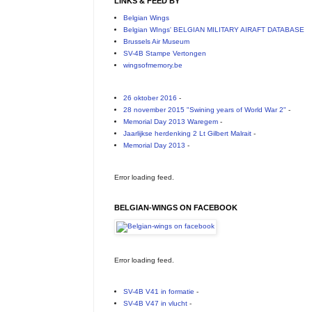
LINKS & FEED BY
Belgian Wings
Belgian WIngs' BELGIAN MILITARY AIRAFT DATABASE
Brussels Air Museum
SV-4B Stampe Vertongen
wingsofmemory.be
26 oktober 2016
-
28 november 2015 "Swining years of World War 2"
-
Memorial Day 2013 Waregem
-
Jaarlijkse herdenking 2 Lt Gilbert Malrait
-
Memorial Day 2013
-
Error loading feed.
BELGIAN-WINGS ON FACEBOOK
Error loading feed.
SV-4B V41 in formatie
-
SV-4B V47 in vlucht
-