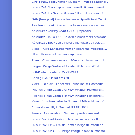
GAR : [New post] Aviation Museum – Museo Nacional ...
Lu sur 7s7: "Le remplacement des F16 créera aussi ...
Lu sur 7s7: La Grande Guerre à Bruxelles contée à ...
GAR [New post] Airshow Review – Sywell Great War A...
Aerobuzz : book : Cazaux, la base aérienne cachée ...
AéroBuzz : Jérémy CAUSSADE (Replic'air)
Aerobuzz : 1914-18 : 135 aérodromes recensés dans ...
AéroBuzz : Book : Une histoire mondiale de l’acrob...
Video: "Avro Lancaster from on board the Mosquito....
ailes-militaires-belges latest updates
Event : Commémoration du 70ème anniversaire de la ...
Belgian Wings Website Update: 28 August 2014
SBAP site update on 27-08-2014
Boeing B707 Is 60 Yrs Old
Video: "Beautiful Lancaster Formation at Eastbourn...
[Friends of the League of WWI Aviation Historians]...
[Friends of the League of WWI Aviation Historians]...
Video: "Inhuizen collectie Nationaal Militair Museum"
Photoalbum : Fly in Zoersel (EBZR) 2014
Trends : Civil aviation : Nouveau positionnement c...
Lu sur 7s7: Civil Aviation : Ryanair lance une off...
Lu sur 7s7: Le C-130 de l'armée belge de retour en...
Lu sur 7s7: Un C-130 belge chargé d'aide humanitai...