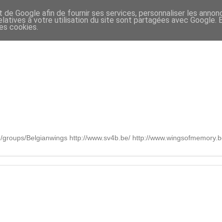
t de Google afin de fournir ses services, personnaliser les annon
relatives à votre utilisation du site sont partagées avec Google.
des cookies.
om/groups/Belgianwings http://www.sv4b.be/ http://www.wingsofmemory