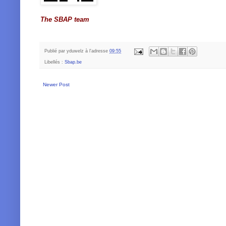
The SBAP team
Publié par
yduwelz
à l'adresse
09:55
Libellés :
Sbap.be
Newer Post