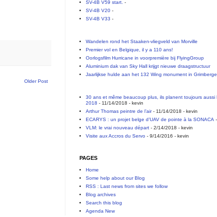
SV-4B V59 start.
-
SV-4B V20
-
SV-4B V33
-
Wandelen rond het Staaken-vliegveld van Morville
Premier vol en Belgique, il y a 110 ans!
Oorlogsfilm Hurricane in voorpremière bij FlyingGroup
Aluminium dak van Sky Hall krijgt nieuwe draagstructuur
Jaarlijkse hulde aan het 132 Wing monument in Grimberg
Older Post
30 ans et même beaucoup plus, ils planent toujours aussi 
2018
- 11/14/2018
- kevin
Arthur Thomas peintre de l’air
- 11/14/2018
- kevin
ECARYS : un projet belge d’UAV de pointe à la SONACA
-
VLM: le vrai nouveau départ
- 2/14/2018
- kevin
Visite aux Accros du Servo
- 9/14/2016
- kevin
PAGES
Home
Some help about our Blog
RSS : Last news from sites we follow
Blog archives
Search this blog
Agenda New