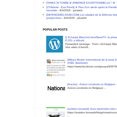
[TANKS IN TOWN] 🚨 ANNONCE EXCEPTIONNELLE ! 🚨
-
[Cl'Histoire - Eva Penel] ✈️ Plus d'un siècle après la Premi
mondiale
- 8/4/2026
- yduwelz
[DEFENCEBELGIUM.COM] Les missiles de la Défense belge 
perspectives
- 8/4/2026
- yduwelz
POPULAR POSTS
[L'Echarpe Blanche] AeroNewsTV: la phase
D.551 a débuté
Forwarded message - From: LEcharpe Blan
Une vidéo d'AeroN...
[Mibac] Musée International de la base A
ASBL dissolution
https://www.facebook.com/groups/9397
[fnar.be] : Avions construits en Belgique 
Avions construits en Belgique ...
[aviation.brussels] Vous reprendrez bien
https://aviation.brussels/blogs/news/vou
...