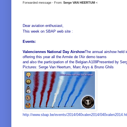
Forwarded message - From:
Serge VAN HEERTUM
<
Dear aviation enthusiast,
This week on SBAP web site :
Events:
Valenciennes National Day Airshow
The annual airshow held i
offering this year all the Armée de l'Air demo teams
and also the participation of the Belgian A109
Presented by Ser
Pictures: Serge Van Heertum, Marc Arys & Bruno Ghils
http://www.sbap.be/events/2014/040valen2014/040valen2014.h