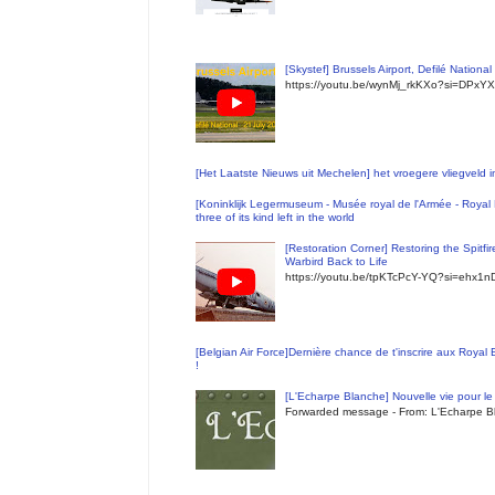
[Skystef] Brussels Airport, Defilé Nationa
https://youtu.be/wynMj_rkKXo?si=DPxYX
[Het Laatste Nieuws uit Mechelen] het vroegere vliegveld
[Koninklijk Legermuseum - Musée royal de l'Armée - Royal 
three of its kind left in the world
[Restoration Corner] Restoring the Spitfi
Warbird Back to Life
https://youtu.be/tpKTcPcY-YQ?si=ehx1
[Belgian Air Force]Dernière chance de t'inscrire aux Royal
!
[L'Echarpe Blanche] Nouvelle vie pour le 
Forwarded message - From: L'Echarpe Bl