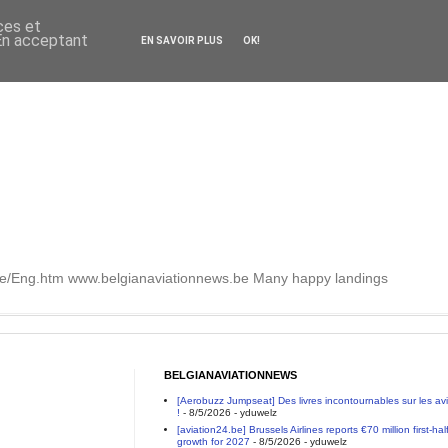
ces et
 En acceptant
EN SAVOIR PLUS
OK!
.be/Eng.htm www.belgianaviationnews.be Many happy landings
BELGIANAVIATIONNEWS
[Aerobuzz Jumpseat] Des livres incontournables sur les a
!
- 8/5/2026
- yduwelz
[aviation24.be] Brussels Airlines reports €70 million first-h
growth for 2027
- 8/5/2026
- yduwelz