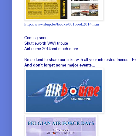
http://www.sbap.be/books/001book2014.htm
Coming soon:
Shuttleworth WWI tribute
Airbourne 2014
and much more...
Be so kind to share our links with all your interested friends...E
And don't forget some major events...