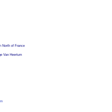
n North of France
ge Van Heertum
tm