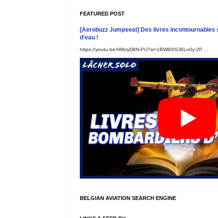
FEATURED POST
[Aerobuzz Jumpseat] Des livres incontournables 
d’eau !
https://youtu.be/H9kryD8N-PU?si=1BW80ISJ6Ln0y-2P ...
BELGIAN AVIATION SEARCH ENGINE