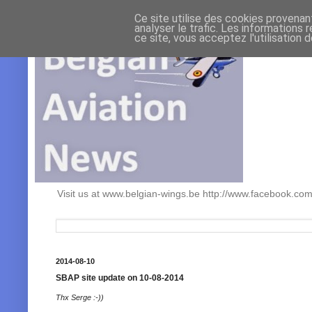
Ce site utilise des cookies provenan
analyser le trafic. Les informations 
ce site, vous acceptez l'utilisation 
Visit us at www.belgian-wings.be http://www.facebook.c
2014-08-10
SBAP site update on 10-08-2014
Thx Serge :-))