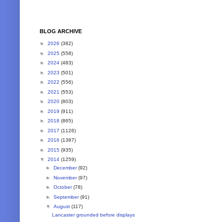
BLOG ARCHIVE
►
2026
(382)
►
2025
(558)
►
2024
(483)
►
2023
(501)
►
2022
(556)
►
2021
(553)
►
2020
(803)
►
2019
(911)
►
2018
(865)
►
2017
(1126)
►
2016
(1387)
►
2015
(935)
▼
2014
(1259)
►
December
(92)
►
November
(97)
►
October
(78)
►
September
(91)
▼
August
(117)
Lancaster grounded before displays