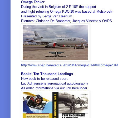
Omega Tanker
During the visit in Belgium of 2 F-18F the support
and flight refueling Omega KDC-10 was based at Melsbroek
Presented by Serge Van Heertum
Pictures: Christian De Brabanter, Jacques Vincent & OARS
http://www.sbap.be/events/2014/041omega2014/041omega201
Books: Ten Thousand Landings
New book to be released soon.
Luc Adriaensens aeronautical autobiography
All order informations via our link hereunder