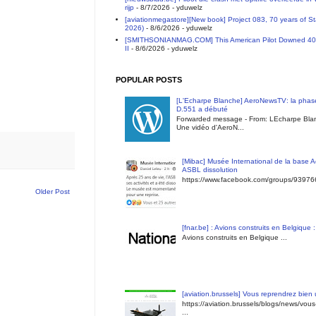
rijp
- 8/7/2026
- yduwelz
[aviationmegastore][New book] Project 083, 70 years of S
2026)
- 8/6/2026
- yduwelz
[SMITHSONIANMAG.COM] This American Pilot Downed 40 E
II
- 8/6/2026
- yduwelz
POPULAR POSTS
[L'Echarpe Blanche] AeroNewsTV: la phase
D.551 a débuté
Forwarded message - From: LEcharpe Blan
Une vidéo d'AeroN...
[Mibac] Musée International de la base A
ASBL dissolution
https://www.facebook.com/groups/9397
Older Post
[fnar.be] : Avions construits en Belgique 
Avions construits en Belgique ...
[aviation.brussels] Vous reprendrez bien
https://aviation.brussels/blogs/news/vou
...