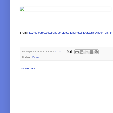
From
http://ec.europa.eu/transport/facts-fundings/infographics/index_en.ht
Publié par
yduwelz
à l'adresse
00:18
Libellés :
Drone
Newer Post