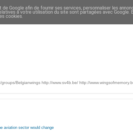
t de Google afin de fournir ses services, personnaliser les annon
relatives à votre utilisation du site sont partagées avec Google.
des cookies.
om/groups/Belgianwings http://www.sv4b.be/ http://www.wingsofmemory
he aviation sector would change