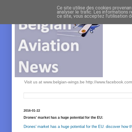
Ce site utilise des cookies provenan
analyser le trafic. Les informations 
ce site, vous acceptez l'utilisation 
Visit us at www.belgian-wings.be http://www.facebook.c
2016-01-22
Drones' market has a huge potential for the EU:
Drones' market has a huge potential for the EU: discover how t