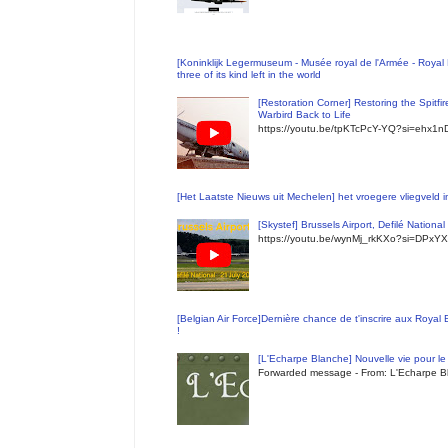
[Koninklijk Legermuseum - Musée royal de l'Armée - Royal 
three of its kind left in the world
[Restoration Corner] Restoring the Spitfi
Warbird Back to Life
https://youtu.be/tpKTcPcY-YQ?si=ehx1
[Het Laatste Nieuws uit Mechelen] het vroegere vliegveld
[Skystef] Brussels Airport, Defilé Nationa
https://youtu.be/wynMj_rkKXo?si=DPxYX
[Belgian Air Force]Dernière chance de t'inscrire aux Royal
!
[L'Echarpe Blanche] Nouvelle vie pour le 
Forwarded message - From: L'Echarpe Bl