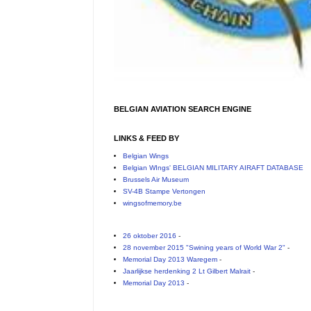
BELGIAN AVIATION SEARCH ENGINE
LINKS & FEED BY
Belgian Wings
Belgian WIngs' BELGIAN MILITARY AIRAFT DATABASE
Brussels Air Museum
SV-4B Stampe Vertongen
wingsofmemory.be
26 oktober 2016
-
28 november 2015 "Swining years of World War 2"
-
Memorial Day 2013 Waregem
-
Jaarlijkse herdenking 2 Lt Gilbert Malrait
-
Memorial Day 2013
-