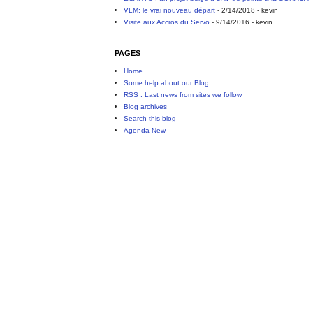
VLM: le vrai nouveau départ
- 2/14/2018
- kevin
Visite aux Accros du Servo
- 9/14/2016
- kevin
PAGES
Home
Some help about our Blog
RSS : Last news from sites we follow
Blog archives
Search this blog
Agenda New