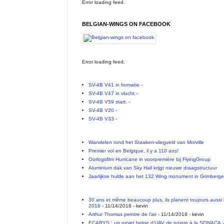
Error loading feed.
BELGIAN-WINGS ON FACEBOOK
Error loading feed.
SV-4B V41 in formatie
-
SV-4B V47 in vlucht
-
SV-4B V59 start.
-
SV-4B V20
-
SV-4B V33
-
Wandelen rond het Staaken-vliegveld van Morville
Premier vol en Belgique, il y a 110 ans!
Oorlogsfilm Hurricane in voorpremière bij FlyingGroup
Aluminium dak van Sky Hall krijgt nieuwe draagstructuur
Jaarlijkse hulde aan het 132 Wing monument in Grimberg
30 ans et même beaucoup plus, ils planent toujours aussi 
2018
- 11/14/2018
- kevin
Arthur Thomas peintre de l’air
- 11/14/2018
- kevin
ECARYS : un projet belge d’UAV de pointe à la SONACA
-