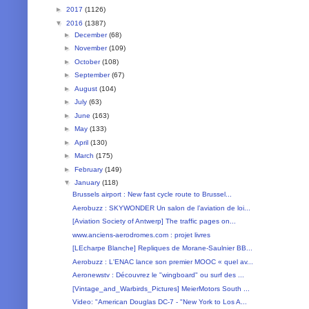
►
2017
(1126)
▼
2016
(1387)
►
December
(68)
►
November
(109)
►
October
(108)
►
September
(67)
►
August
(104)
►
July
(63)
►
June
(163)
►
May
(133)
►
April
(130)
►
March
(175)
►
February
(149)
▼
January
(118)
Brussels airport : New fast cycle route to Brussel...
Aerobuzz : SKYWONDER Un salon de l’aviation de loi...
[Aviation Society of Antwerp] The traffic pages on...
www.anciens-aerodromes.com : projet livres
[LEcharpe Blanche] Repliques de Morane-Saulnier BB...
Aerobuzz : L'ENAC lance son premier MOOC « quel av...
Aeronewstv : Découvrez le "wingboard" ou surf des ...
[Vintage_and_Warbirds_Pictures] MeierMotors South ...
Video: "American Douglas DC-7 - "New York to Los A...