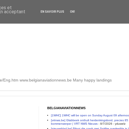
ces et
 En acceptant
EN SAVOIR PLUS
OK!
.be/Eng.htm www.belgianaviationnews.be Many happy landings
BELGIANAVIATIONNEWS
[1WHC] 1WHC will be open on Sunday August 09 afterno
[vrtnws.be] Glabbeek onthult herdenkingsbord, precies 85 j
bommenwerper | VRT NWS Nieuws
- 8/7/2026
- yduwelz
[nieuwsblad.be] Piloot die crash met Spitfire overleefde in