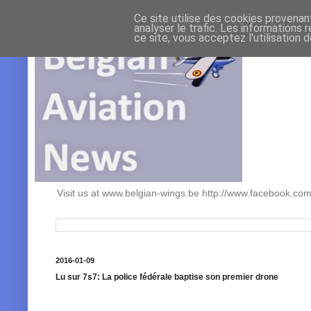
Ce site utilise des cookies provenan
analyser le trafic. Les informations 
ce site, vous acceptez l'utilisation 
Visit us at www.belgian-wings.be http://www.facebook.c
2016-01-09
Lu sur 7s7: La police fédérale baptise son premier drone