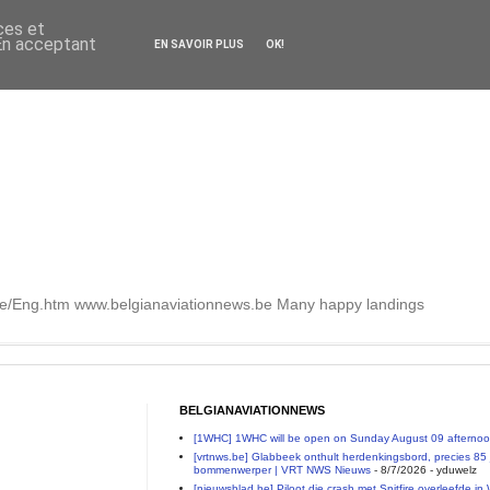
ces et
 En acceptant
EN SAVOIR PLUS
OK!
.be/Eng.htm www.belgianaviationnews.be Many happy landings
BELGIANAVIATIONNEWS
[1WHC] 1WHC will be open on Sunday August 09 afterno
[vrtnws.be] Glabbeek onthult herdenkingsbord, precies 85 j
bommenwerper | VRT NWS Nieuws
- 8/7/2026
- yduwelz
[nieuwsblad.be] Piloot die crash met Spitfire overleefde in