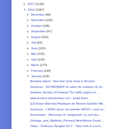
►
2017
(1126)
▼
2016
(1387)
►
December
(68)
►
November
(109)
►
October
(108)
►
September
(67)
►
August
(104)
►
July
(63)
►
June
(163)
►
May
(133)
►
April
(130)
►
March
(175)
►
February
(149)
▼
January
(118)
Brussels airport : New fast cycle route to Brussel...
Aerobuzz : SKYWONDER Un salon de l’aviation de loi...
[Aviation Society of Antwerp] The traffic pages on...
www.anciens-aerodromes.com : projet livres
[LEcharpe Blanche] Repliques de Morane-Saulnier BB...
Aerobuzz : L'ENAC lance son premier MOOC « quel av...
Aeronewstv : Découvrez le "wingboard" ou surf des ...
[Vintage_and_Warbirds_Pictures] MeierMotors South ...
Video: "American Douglas DC-7 - "New York to Los A...