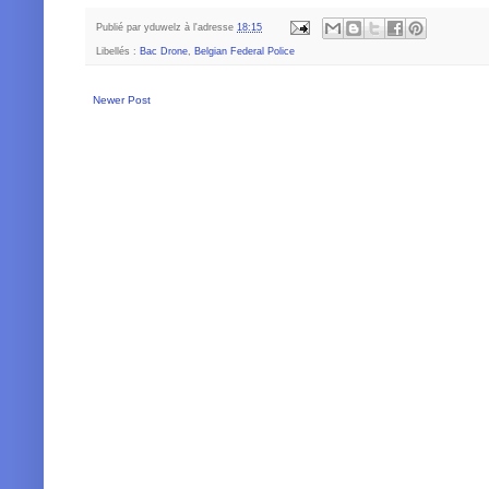
Publié par
yduwelz
à l'adresse
18:15
Libellés :
Bac Drone
,
Belgian Federal Police
Newer Post