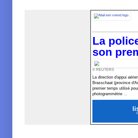
La polic
son pre
© REUTERS
La direction d'appui aérie
Brasschaat (province d'An
premier temps utilisé pou
photogrammétrie ...
li