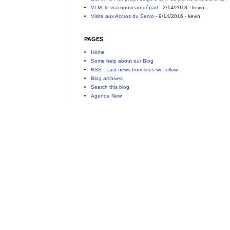
VLM: le vrai nouveau départ
- 2/14/2018
- kevin
Visite aux Accros du Servo
- 9/14/2016
- kevin
PAGES
Home
Some help about our Blog
RSS : Last news from sites we follow
Blog archives
Search this blog
Agenda New