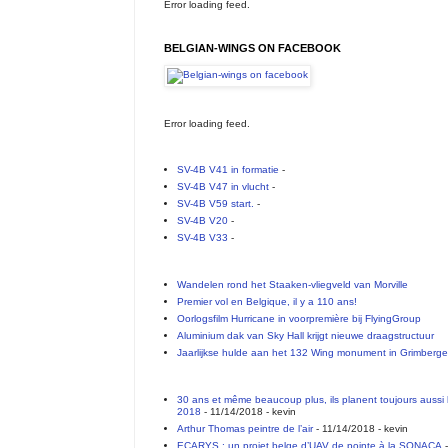
Error loading feed.
BELGIAN-WINGS ON FACEBOOK
Error loading feed.
SV-4B V41 in formatie
-
SV-4B V47 in vlucht
-
SV-4B V59 start.
-
SV-4B V20
-
SV-4B V33
-
Wandelen rond het Staaken-vliegveld van Morville
Premier vol en Belgique, il y a 110 ans!
Oorlogsfilm Hurricane in voorpremière bij FlyingGroup
Aluminium dak van Sky Hall krijgt nieuwe draagstructuur
Jaarlijkse hulde aan het 132 Wing monument in Grimberg
30 ans et même beaucoup plus, ils planent toujours aussi 
2018
- 11/14/2018
- kevin
Arthur Thomas peintre de l’air
- 11/14/2018
- kevin
ECARYS : un projet belge d’UAV de pointe à la SONACA
-