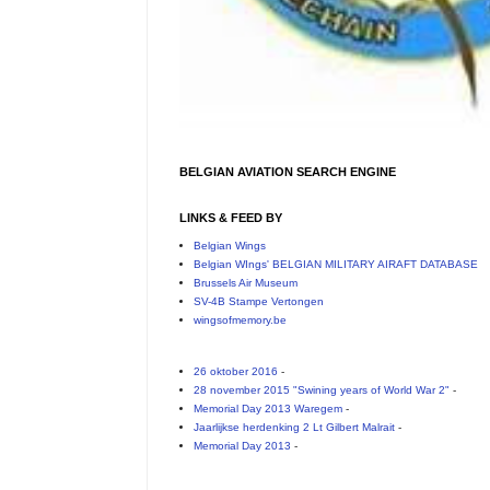
BELGIAN AVIATION SEARCH ENGINE
LINKS & FEED BY
Belgian Wings
Belgian WIngs' BELGIAN MILITARY AIRAFT DATABASE
Brussels Air Museum
SV-4B Stampe Vertongen
wingsofmemory.be
26 oktober 2016
-
28 november 2015 "Swining years of World War 2"
-
Memorial Day 2013 Waregem
-
Jaarlijkse herdenking 2 Lt Gilbert Malrait
-
Memorial Day 2013
-