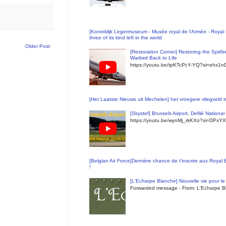
[Koninklijk Legermuseum - Musée royal de l'Armée - Royal 
three of its kind left in the world
Older Post
[Restoration Corner] Restoring the Spitfi
Warbird Back to Life
https://youtu.be/tpKTcPcY-YQ?si=ehx1
[Het Laatste Nieuws uit Mechelen] het vroegere vliegveld
[Skystef] Brussels Airport, Defilé Nationa
https://youtu.be/wynMj_rkKXo?si=DPxYX
[Belgian Air Force]Dernière chance de t'inscrire aux Royal
!
[L'Echarpe Blanche] Nouvelle vie pour le 
Forwarded message - From: L'Echarpe Bl