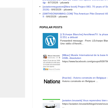
rijp
- 8/7/2026
- yduwelz
[aviationmegastore][New book] Project 083, 70 years of S
2026)
- 8/6/2026
- yduwelz
[SMITHSONIANMAG.COM] This American Pilot Downed 40 E
II
- 8/6/2026
- yduwelz
POPULAR POSTS
[L'Echarpe Blanche] AeroNewsTV: la phase
D.551 a débuté
Forwarded message - From: LEcharpe Blan
Une vidéo d'AeroN...
[Mibac] Musée International de la base A
ASBL dissolution
https://www.facebook.com/groups/9397
[fnar.be] : Avions construits en Belgique 
Avions construits en Belgique ...
[aviation.brussels] Vous reprendrez bien
https://aviation.brussels/blogs/news/vou
...