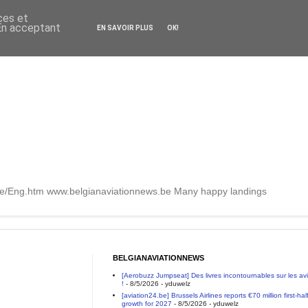
ces et
 En acceptant
EN SAVOIR PLUS
OK!
.be/Eng.htm www.belgianaviationnews.be Many happy landings
BELGIANAVIATIONNEWS
[Aerobuzz Jumpseat] Des livres incontournables sur les a
!
- 8/5/2026
- yduwelz
[aviation24.be] Brussels Airlines reports €70 million first-h
growth for 2027
- 8/5/2026
- yduwelz