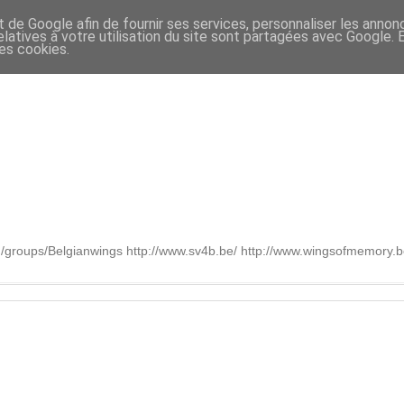
t de Google afin de fournir ses services, personnaliser les annon
relatives à votre utilisation du site sont partagées avec Google.
des cookies.
om/groups/Belgianwings http://www.sv4b.be/ http://www.wingsofmemory