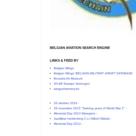
BELGIAN AVIATION SEARCH ENGINE
LINKS & FEED BY
Belgian Wings
Belgian WIngs' BELGIAN MILITARY AIRAFT DATABASE
Brussels Air Museum
SV-4B Stampe Vertongen
wingsofmemory.be
26 oktober 2016
-
28 november 2015 "Swining years of World War 2"
-
Memorial Day 2013 Waregem
-
Jaarlijkse herdenking 2 Lt Gilbert Malrait
-
Memorial Day 2013
-