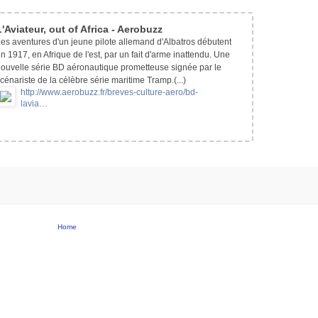
L'Aviateur, out of Africa - Aerobuzz
es aventures d'un jeune pilote allemand d'Albatros débutent
n 1917, en Afrique de l'est, par un fait d'arme inattendu. Une
ouvelle série BD aéronautique prometteuse signée par le
cénariste de la célèbre série maritime Tramp.(...)
http://www.aerobuzz.fr/breves-
culture-aero/bd-
lavia…
Home