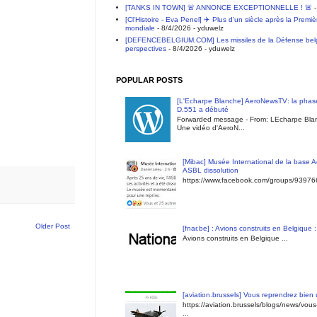
[TANKS IN TOWN] 🚨 ANNONCE EXCEPTIONNELLE ! 🚨
-
[Cl'Histoire - Eva Penel] ✈️ Plus d'un siècle après la Premi
mondiale
- 8/4/2026
- yduwelz
[DEFENCEBELGIUM.COM] Les missiles de la Défense belge 
perspectives
- 8/4/2026
- yduwelz
POPULAR POSTS
[L'Echarpe Blanche] AeroNewsTV: la phase
D.551 a débuté
Forwarded message - From: LEcharpe Blan
Une vidéo d'AeroN...
[Mibac] Musée International de la base A
ASBL dissolution
https://www.facebook.com/groups/9397
Older Post
[fnar.be] : Avions construits en Belgique 
Avions construits en Belgique ...
[aviation.brussels] Vous reprendrez bien
https://aviation.brussels/blogs/news/vou
...