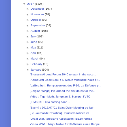
▼
2017
(1126)
►
December
(107)
►
November
(78)
►
October
(89)
►
September
(68)
►
August
(105)
►
July
(107)
►
June
(80)
►
May
(111)
►
April
(95)
►
March
(84)
►
February
(98)
▼
January
(104)
[Brussels Airport] Forum 2040 to start in the seco...
[Aerobuzz] Book Book : Si Melun-Villaroche nous ét...
[Lalibre.be] : Remplacement des F-16: La Défense p...
[Belgian Wings] I've added the first dates for the...
Vidéo : Tiger Moth, Jungman & Stampe SV4C
[IPMS] KIT 184 coming soon...
[Event] : 2017/07/01 Saint Dizier Meeting de l'air
[Le Journal de l'aviation] : Brussels Airlines va ...
[Great War Aeroplane Association] BE2A replica
Viidéo WW1 : Major Mahle 1918 Absturz eines Doppel...