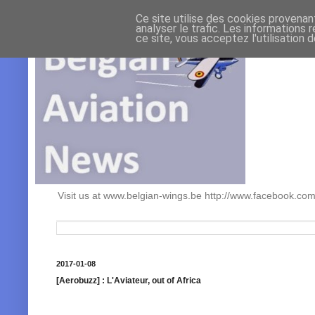
Ce site utilise des cookies provenan
analyser le trafic. Les informations 
ce site, vous acceptez l'utilisation 
Visit us at www.belgian-wings.be http://www.facebook.c
2017-01-08
[Aerobuzz] : L'Aviateur, out of Africa