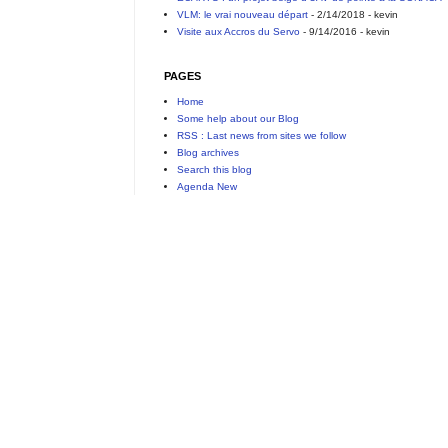
VLM: le vrai nouveau départ
- 2/14/2018
- kevin
Visite aux Accros du Servo
- 9/14/2016
- kevin
PAGES
Home
Some help about our Blog
RSS : Last news from sites we follow
Blog archives
Search this blog
Agenda New