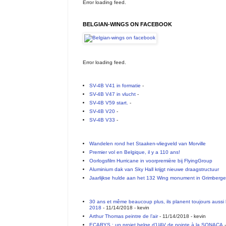
Error loading feed.
BELGIAN-WINGS ON FACEBOOK
Error loading feed.
SV-4B V41 in formatie
-
SV-4B V47 in vlucht
-
SV-4B V59 start.
-
SV-4B V20
-
SV-4B V33
-
Wandelen rond het Staaken-vliegveld van Morville
Premier vol en Belgique, il y a 110 ans!
Oorlogsfilm Hurricane in voorpremière bij FlyingGroup
Aluminium dak van Sky Hall krijgt nieuwe draagstructuur
Jaarlijkse hulde aan het 132 Wing monument in Grimberg
30 ans et même beaucoup plus, ils planent toujours aussi 
2018
- 11/14/2018
- kevin
Arthur Thomas peintre de l’air
- 11/14/2018
- kevin
ECARYS : un projet belge d’UAV de pointe à la SONACA
-