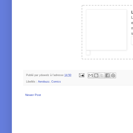
L
e
n
s
Publié par
yduwelz
à l'adresse
14:50
Libellés :
Aerobuzz
,
Comics
Newer Post