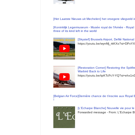
[Het Laatste Nieuws uit Mechelen] het vroegere vliegveld
[Koninklijk Legermuseum - Musée royal de l'Armée - Royal 
three of its kind left in the world
[Skystef] Brussels Airport, Defilé Nationa
https://youtu.be/wynMj_rkKXo?si=DPxYX
[Restoration Corner] Restoring the Spitfi
Warbird Back to Life
https://youtu.be/tpKTcPcY-YQ?si=ehx1
[Belgian Air Force]Dernière chance de t'inscrire aux Royal
!
[L'Echarpe Blanche] Nouvelle vie pour le 
Forwarded message - From: L'Echarpe Bl