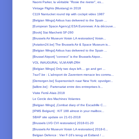
Naomi Parker, la véritable "Rosie the riveter", es...
Vintage Flights (Mustang) in 2018
C119 Nantucket round trip with cockpit video 1987
[Belgian Wings] Airbus has delivered to the Spain ...
[European Space Agency] ESA Euronews: A la découve...
[Book] Siai Marchetti SF-260
[Brussels Air Museum Voisin LA restoration] Voisin...
[Aviation24.be] The Brussels Air & Space Museum is...
[Belgian Wings] Airbus has delivered to the Spain ...
[Brussel Airport] “connect” is the Brussels Airpor...
VOL INAUGURAL VLM ANR-ZRH
[Belgian Wings] Only two days left.... go and get ...
7sur7.be : L'aéroport de Zaventem menace les commu...
[Demorgen.be] Supersonisch naar New York: opvolger...
[lalibre.be] : Partenariat entre des entreprises b...
Visite Ferté-Alais 2018
Le Cercle des Machines Volantes
[Belgian Wings] „Combat diary of the Escadrille C....
[IPMS Belgium] : KIT 188 almost in your mailbox...
SBAP site update on 21-01-2018
[Brussels LVG CVI restoration] 2018-01-20
[Brussels Air Museum Voisin LA restoration] 2018-0...
Belgian Defence : Vier F-16's terug uit Estland / ...