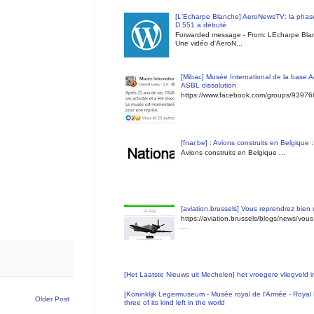
[L'Echarpe Blanche] AeroNewsTV: la phase
D.551 a débuté
Forwarded message - From: LEcharpe Blan
Une vidéo d'AeroN...
[Mibac] Musée International de la base A
ASBL dissolution
https://www.facebook.com/groups/9397
[fnar.be] : Avions construits en Belgique 
Avions construits en Belgique ...
[aviation.brussels] Vous reprendrez bien
https://aviation.brussels/blogs/news/vou
...
[Het Laatste Nieuws uit Mechelen] het vroegere vliegveld
[Koninklijk Legermuseum - Musée royal de l'Armée - Royal 
Older Post
three of its kind left in the world