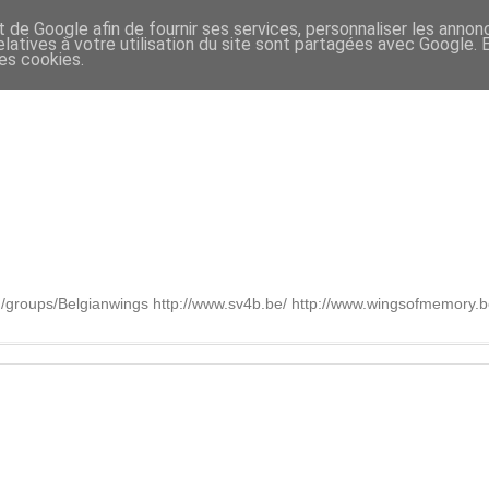
t de Google afin de fournir ses services, personnaliser les annon
relatives à votre utilisation du site sont partagées avec Google.
des cookies.
om/groups/Belgianwings http://www.sv4b.be/ http://www.wingsofmemory