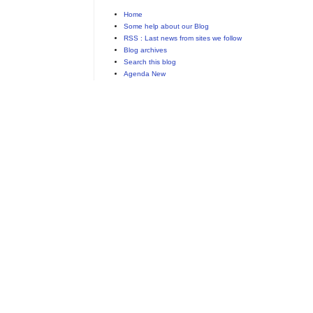
Home
Some help about our Blog
RSS : Last news from sites we follow
Blog archives
Search this blog
Agenda New