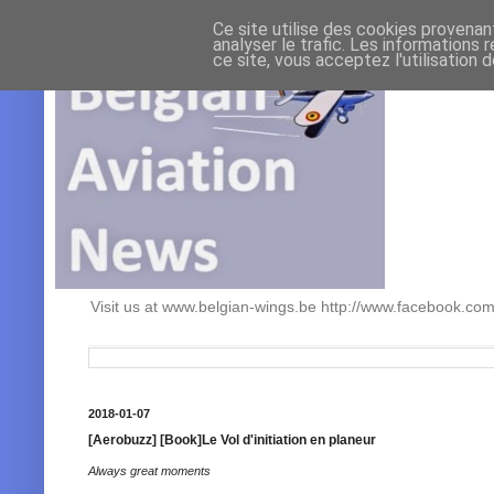
Ce site utilise des cookies provenan
analyser le trafic. Les informations 
ce site, vous acceptez l'utilisation 
Visit us at www.belgian-wings.be http://www.facebook.c
2018-01-07
[Aerobuzz] [Book]Le Vol d'initiation en planeur
Always great moments