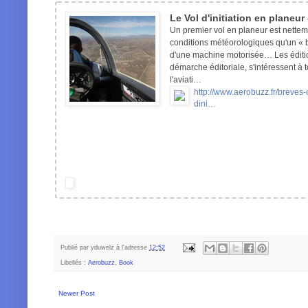
Le Vol d'initiation en planeur
Un premier vol en planeur est netteme
conditions météorologiques qu'un « b
d'une machine motorisée… Les éditi
démarche éditoriale, s'intéressent à 
l'aviati…
http://www.aerobuzz.fr/breves-
dini…
Publié par
yduwelz
à l'adresse
12:52
Libellés :
Aerobuzz
,
Book
Newer Post