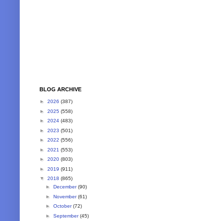
BLOG ARCHIVE
►
2026
(387)
►
2025
(558)
►
2024
(483)
►
2023
(501)
►
2022
(556)
►
2021
(553)
►
2020
(803)
►
2019
(911)
▼
2018
(865)
►
December
(90)
►
November
(61)
►
October
(72)
►
September
(45)