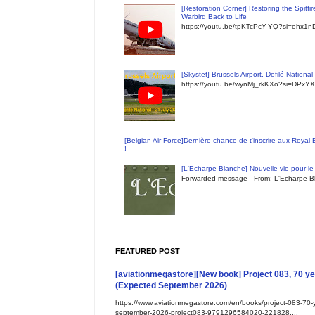
[Restoration Corner] Restoring the Spitfi
Warbird Back to Life
https://youtu.be/tpKTcPcY-YQ?si=ehx1
[Skystef] Brussels Airport, Defilé Nationa
https://youtu.be/wynMj_rkKXo?si=DPxYX
[Belgian Air Force]Dernière chance de t'inscrire aux Royal
!
[L'Echarpe Blanche] Nouvelle vie pour le 
Forwarded message - From: L'Echarpe Bl
FEATURED POST
[aviationmegastore][New book] Project 083, 70 yea
(Expected September 2026)
https://www.aviationmegastore.com/en/books/project-083-70-ye
september-2026-project083-9791296584020-221828....