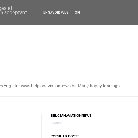
ces et
 En acceptant
EN SAVOIR PLUS
OK!
.be/Eng.htm www.belgianaviationnews.be Many happy landings
BELGIANAVIATIONNEWS
Loading...
POPULAR POSTS