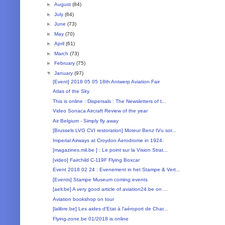
►
August
(84)
►
July
(64)
►
June
(73)
►
May
(70)
►
April
(61)
►
March
(73)
►
February
(75)
▼
January
(97)
[Event] 2018 05 05 18th Antwerp Aviation Fair
Atlas of the Sky
This is online : Dispersals : The Newsletters of t...
Video Sonaca Aircraft Review of the year
Air Belgium - Simply fly away
[Brussels LVG CVI restoration] Moteur Benz IVu sor...
Imperial Airways at Croydon Aerodrome in 1924.
[magazines.mil.be ] : Le point sur la Vision Strat...
[video] Fairchild C-119F Flying Boxcar
Event 2018 02 24 : Evenement in het Stampe & Vert...
[Events] Stampe Museum coming events
[aelr.be] A very good article of aviation24.be on ...
Aviation bookshop on tour
[lalibre.be] Les aides d'Etat à l'aéroport de Char...
Flying-zone.be 01/2018 is online