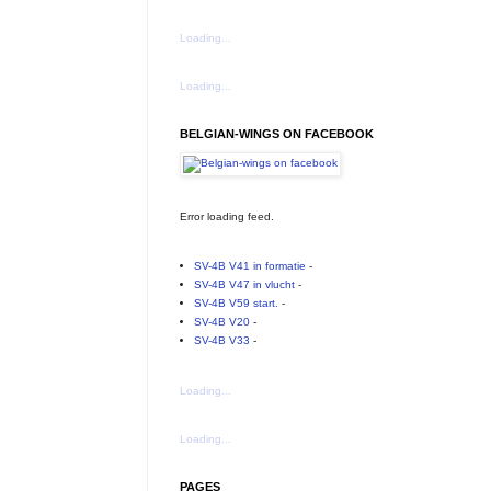
Loading...
Loading...
BELGIAN-WINGS ON FACEBOOK
Error loading feed.
SV-4B V41 in formatie
-
SV-4B V47 in vlucht
-
SV-4B V59 start.
-
SV-4B V20
-
SV-4B V33
-
Loading...
Loading...
PAGES