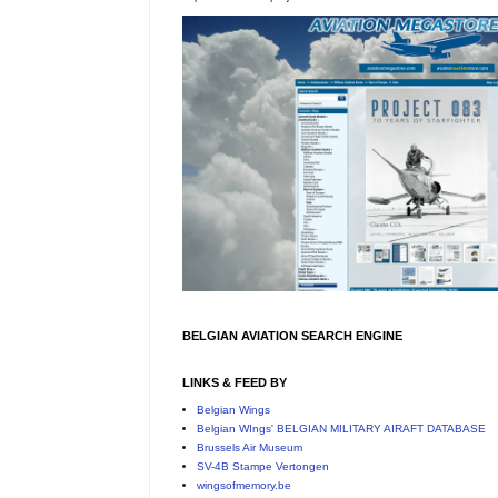
BELGIAN AVIATION SEARCH ENGINE
LINKS & FEED BY
Belgian Wings
Belgian WIngs' BELGIAN MILITARY AIRAFT DATABASE
Brussels Air Museum
SV-4B Stampe Vertongen
wingsofmemory.be