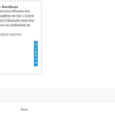
 - Aerobuzz
nt plus tributaire des
aptême de l'air » à bord
ons Cépaduès, dans leur
tous les pratiquants de
culture-aero/vol-
Vi
e
w
N
o
w
Home