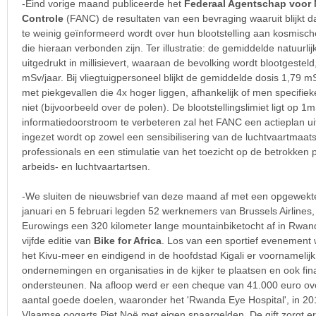
-Eind vorige maand publiceerde het
Federaal Agentschap voor 
Controle
(FANC) de resultaten van een bevraging waaruit blijkt d
te weinig geïnformeerd wordt over hun blootstelling aan kosmische 
die hieraan verbonden zijn. Ter illustratie: de gemiddelde natuurlij
uitgedrukt in millisievert, waaraan de bevolking wordt blootgestel
mSv/jaar. Bij vliegtuigpersoneel blijkt de gemiddelde dosis 1,79 m
met piekgevallen die 4x hoger liggen, afhankelijk of men specifieke
niet (bijvoorbeeld over de polen). De blootstellingslimiet ligt op 
informatiedoorstroom te verbeteren zal het FANC een actieplan u
ingezet wordt op zowel een sensibilisering van de luchtvaartmaat
professionals en een stimulatie van het toezicht op de betrokken
arbeids- en luchtvaartartsen.
-We sluiten de nieuwsbrief van deze maand af met een opgewekte
januari en 5 februari legden 52 werknemers van Brussels Airlines
Eurowings een 320 kilometer lange mountainbiketocht af in Rwand
vijfde editie van
Bike for Africa
. Los van een sportief evenement 
het Kivu-meer en eindigend in de hoofdstad Kigali er voornamelijk
ondernemingen en organisaties in de kijker te plaatsen en ook fin
ondersteunen. Na afloop werd er een cheque van 41.000 euro o
aantal goede doelen, waaronder het 'Rwanda Eye Hospital', in 20
Vlaamse oogarts Piet Noë met eigen spaargelden. De gift zorgt e