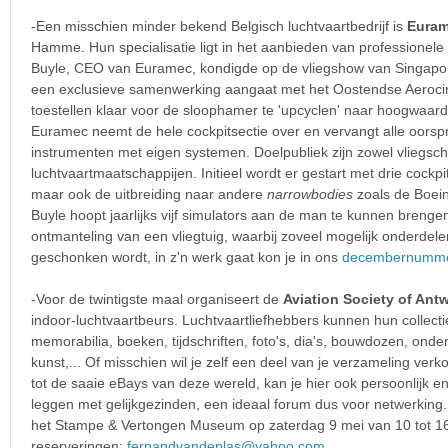
-Een misschien minder bekend Belgisch luchtvaartbedrijf is
Eura
Hamme. Hun specialisatie ligt in het aanbieden van professionele 
Buyle, CEO van Euramec, kondigde op de vliegshow van Singapore 
een exclusieve samenwerking aangaat met het Oostendse Aerocirc
toestellen klaar voor de sloophamer te 'upcyclen' naar hoogwaard
Euramec neemt de hele cockpitsectie over en vervangt alle oorspr
instrumenten met eigen systemen. Doelpubliek zijn zowel vliegsch
luchtvaartmaatschappijen. Initieel wordt er gestart met drie cockpi
maar ook de uitbreiding naar andere
narrowbodies
zoals de Boei
Buyle hoopt jaarlijks vijf simulators aan de man te kunnen bren
ontmanteling van een vliegtuig, waarbij zoveel mogelijk onderdel
geschonken wordt, in z'n werk gaat kon je in ons
decembernumm
-Voor de twintigste maal organiseert de
Aviation Society of Ant
indoor-luchtvaartbeurs. Luchtvaartliefhebbers kunnen hun collecti
memorabilia, boeken, tijdschriften, foto's, dia's, bouwdozen, onderd
kunst,... Of misschien wil je zelf een deel van je verzameling verk
tot de saaie eBays van deze wereld, kan je hier ook persoonlijk en
leggen met gelijkgezinden, een ideaal forum dus voor netwerking.
het Stampe & Vertongen Museum op zaterdag 9 mei van 10 tot 16 
reserveringen:
fernandvandeplas@yahoo.com