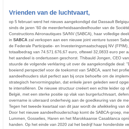
Vrienden van de luchtvaart,
op 5 februari werd het nieuws aangekondigd dat Dassault Belgiqu
sinds de jaren '60 de meerderheidsaandeelhouder van de Socié
Constructions Aéronautiques SA/NV (SABCA), haar volledige de
in
SABCA
zal verkopen aan een nieuwe joint venture tussen Sa
de Federale Participatie- en Investeringsmaatschappij NV (FPIM),
totaalbedrag van 74.571.676,67 euro, oftewel 32,0833 euro per a
het aandeel is ondertussen geschorst. Thibauld Jongen, CEO va
stuurde de volgende verklaring uit over de aangekondigde deal: "D
boeiend perspectief voor de toekomst van SABCA, want het profi
aandeelhouders sluit perfect aan bij onze behoefte om de implem
strategisch hervormingsplan, dat enkele jaren geleden werd opges
te intensifiëren. De nieuwe structuur creëert een echte leider op v
België, met een sterke positie op vlak van burgerluchtvaart, defen
overname is uiteraard onderhevig aan de goedkeuring van de med
Tegen het tweede kwartaal van dit jaar wordt de afwikkeling van
Door het nieuwe aandeelhouderschap komt de SABCA-groep, met 
Lummen, Gosselies, Haren en het Marokkaanse Casablanca opni
handen. Op het einde van 2020 zal het bedrijf haar honderdste ve