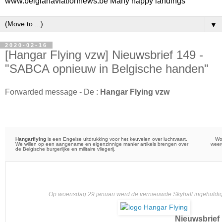
www.belgianaviationnews.be Many happy landings
▼
2020-02-16
[Hangar Flying vzw] Nieuwsbrief 149 -
"SABCA opnieuw in Belgische handen"
Forwarded message - De :
Hangar Flying vzw
Hangarflying
is een Engelse uitdrukking voor het keuvelen over luchtvaart.
Wor
We willen op een aangename en eigenzinnige manier artikels brengen over
wee
de Belgische burgerlijke en militaire vliegerij.
Op woensdag 29 januari werd de vernieuwde Skyhall ingehuldig
Nieuwsbrief 