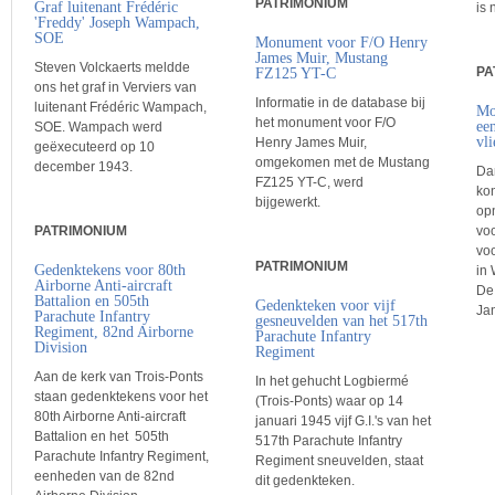
PATRIMONIUM
Graf luitenant Frédéric
is
'Freddy' Joseph Wampach,
SOE
Monument voor F/O Henry
James Muir, Mustang
Steven Volckaerts meldde
PA
FZ125 YT-C
ons het graf in Verviers van
Informatie in de database bij
luitenant Frédéric Wampach,
Mo
het monument voor F/O
ee
SOE. Wampach werd
vl
Henry James Muir,
geëxecuteerd op 10
omgekomen met de Mustang
december 1943.
Da
FZ125 YT-C, werd
kon
bijgewerkt.
op
PATRIMONIUM
vo
voo
PATRIMONIUM
Gedenktekens voor 80th
in
Airborne Anti-aircraft
De
Battalion en 505th
Gedenkteken voor vijf
Ja
Parachute Infantry
gesneuvelden van het 517th
Regiment, 82nd Airborne
Parachute Infantry
Division
Regiment
Aan de kerk van Trois-Ponts
In het gehucht Logbiermé
staan gedenktekens voor het
(Trois-Ponts) waar op 14
80th Airborne Anti-aircraft
januari 1945 vijf G.I.'s van het
Battalion en het 505th
517th Parachute Infantry
Parachute Infantry Regiment,
Regiment sneuvelden, staat
eenheden van de 82nd
dit gedenkteken.