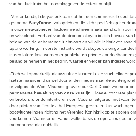
van het luchtruim het doorslaggevende criterium blijft.
-Verder kondigt skeyes ook aan dat het een commerciële dochte
genaamd
SkeyDrone
, zal oprichten die zich specifiek op het dro
In onze nieuwsbrieven hadden we al meermaals aandacht voor he
ontwikkelende verhaal van de drones: skeyes is zich bewust van
belang van de onbemande luchtvaart en wil alle initiatieven rond
aparte werking. In eerste instantie wordt skeyes de enige aande
in een latere fase worden er publieke en private aandeelhouders
belang te nemen in het bedrijf, waarbij er verder kan ingezet word
-Toch wel opmerkelijk nieuws uit de kustregio: de vluchtelingenp
laatste maanden dan wel door ander nieuws naar de achtergrond v
er volgens de West-Vlaamse gouverneur Carl Decaluwé meer en
permanente
bewaking van onze kustlijn
. Hoewel concrete pla
ontbreken, is er de intentie om een Cessna, uitgerust met warm
door piloten van Frontex, het Europese grens- en kustwachtagent
bootvluchtelingen richting het Verenigd Koninkrijk op te sporen om
voorkomen. Wanneer en vanuit welke basis de operaties gestart wo
moment nog niet duidelijk.