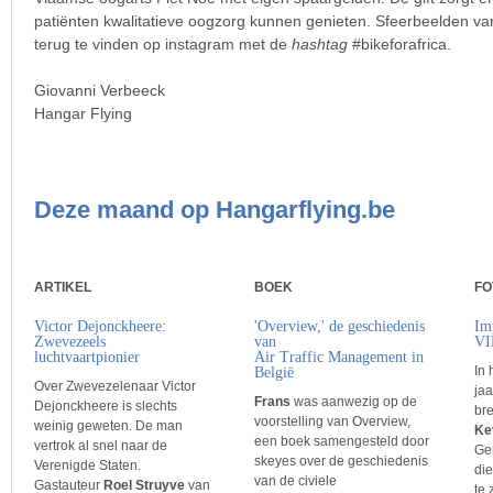
patiënten kwalitatieve oogzorg kunnen genieten. Sfeerbeelden van 
terug te vinden op instagram met de
hashtag
#bikeforafrica.
Giovanni Verbeeck
Hangar Flying
Deze maand op Hangarflying.be
ARTIKEL
BOEK
FO
Victor Dejonckheere:
'Overview,' de geschiedenis
Im
Zwevezeels
van
VI
luchtvaartpionier
Air Traffic Management in
In 
België
Over Zwevezelenaar Victor
jaa
Frans
was aanwezig op de
Dejonckheere is slechts
br
voorstelling van Overview,
weinig geweten. De man
Ke
een boek samengesteld door
vertrok al snel naar de
Gen
skeyes over de geschiedenis
Verenigde Staten.
di
van de civiele
Gastauteur
Roel Struyve
van
te 