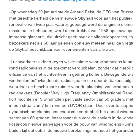
-Op woensdag 29 januari stelde Arnaud Feist, de CEO van Brusse
met terechte fierheid de vernieuwde
Skyhall
voor aan het publiek
renovatie van twee jaar, waarbij gepoogd werd de originele eleme
maximaal te behouden, werd de vertrekhal van 1958 opnieuw ope
immense glaspartij, die uitzicht geeft over de vliegtuigoperaties, t
bezoekers net als 60 jaar geleden opnieuw meteen naar de vliegt
de Skyhall beschikbaar voor evenementen van alle aard.
-Luchtverkeersleider
skeyes
wil de ruimte waar windmolens kunn
rond radiobakens in de toekomst verdubbelen, zonder dat hierbij d
efficiëntie van het luchtverkeer in gedrang komen. Bewegende w
windmolen beïnvloeden de radiosignalen die door de bakens uit
waardoor de beschikbare ruimte voor de plaatsing van windmole
radiobakens (Doppler Very High Frequency Omnidirectional Range)
kort mochten er 9 windmolen per vaste sector van 60 graden, met 
in een straal van 7 km rond een DVOR staan. Door over te stapp
dynamisch berekeningsmechanisme verdubbelt het aantal windmo
sector van 60 graden. Interessant dus voor de spelers in de wind
kosteloos nieuwe aanvragen voor de bouw van windmolens kunnen
buiten kijf dat ook in de nieuwe berekeningsmethode het garander