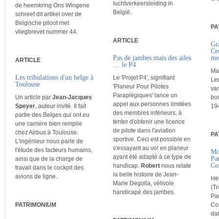
luchtverkeersleiding in
de heemkring Ons Wingene
België.
schreef dit artikel over de
Belgische piloot met
PA
vliegbrevet nummer 44.
ARTICLE
Gr
Ce
Pas de jambes mais des ailes
me
ARTICLE
… le P4
Ma
Les tribulations d'un belge à
Le 'Projet P4', signifiant
Leu
Toulouse
'Planeur Pour Pilotes
van
Paraplégiques' lance un
Un article par
Jean-Jacques
bo
appel aux personnes limitées
Speyer
, auteur invité. Il fait
19
des membres inférieurs, à
partie des Belges qui ont eu
tenter d'obtenir une licence
une carrière bien remplie
de pilote dans l'aviation
chez Airbus à Toulouse.
PA
sportive. Ceci est possible en
L'ingénieur nous parle de
s'essayant au vol en planeur
l'étude des facteurs humains,
Mo
ayant été adapté à ce type de
Pa
ainsi que de la charge de
Co
handicap.
Robert
nous relate
travail dans le cockpit des
la belle histoire de Jean-
avions de ligne.
He
Marie Degolla, vélivole
(Tr
handicapé des jambes.
Pa
PATRIMONIUM
Co
da