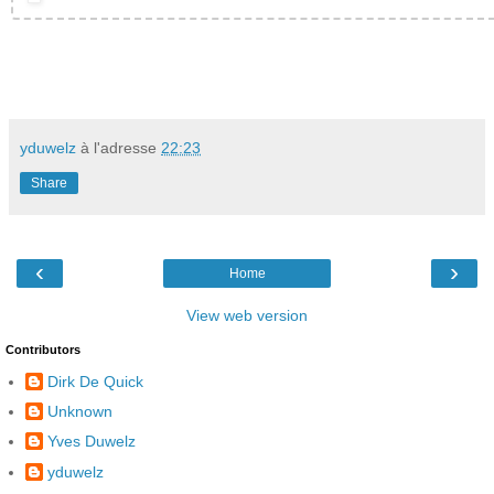
yduwelz
à l'adresse
22:23
Share
‹
›
Home
View web version
Contributors
Dirk De Quick
Unknown
Yves Duwelz
yduwelz