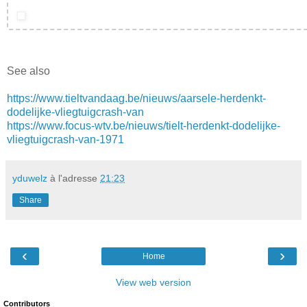
See also
https://www.tieltvandaag.be/nieuws/aarsele-herdenkt-
dodelijke-vliegtuigcrash-van
https://www.focus-wtv.be/nieuws/tielt-herdenkt-dodelijke-
vliegtuigcrash-van-1971
yduwelz
à l'adresse
21:23
Share
‹
›
Home
View web version
Contributors