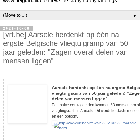
www.belgianaviationnews.be Many happy landings
▼
2021-10-08
[vrt.be] Aarsele herdenkt op één na
ergste Belgische vliegtuigramp van 50
jaar geleden: "Zagen overal delen van
mensen liggen"
Aarsele herdenkt op één na ergste Belgi
vliegtuigramp van 50 jaar geleden: "Zage
delen van mensen liggen"
Een halve eeuw geleden kwamen 63 mensen om bi
vliegtuigcrash in Aarsele. Dit wordt herdacht met e
en een optocht.
http://www.vrt.be/vrtnws/nl/2021/09/29/aarsele-
herd…