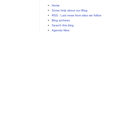
Home
Some help about our Blog
RSS : Last news from sites we follow
Blog archives
Search this blog
Agenda New