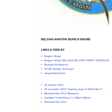
BELGIAN AVIATION SEARCH ENGINE
LINKS & FEED BY
Belgian Wings
Belgian WIngs' BELGIAN MILITARY AIRAFT DATABASE
Brussels Air Museum
SV-4B Stampe Vertongen
wingsofmemory.be
26 oktober 2016
-
28 november 2015 "Swining years of World War 2"
-
Memorial Day 2013 Waregem
-
Jaarlijkse herdenking 2 Lt Gilbert Malrait
-
Memorial Day 2013
-