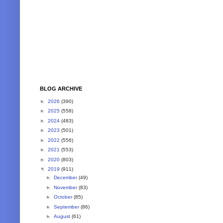
BLOG ARCHIVE
►
2026
(390)
►
2025
(558)
►
2024
(483)
►
2023
(501)
►
2022
(556)
►
2021
(553)
►
2020
(803)
▼
2019
(911)
►
December
(49)
►
November
(83)
►
October
(85)
►
September
(86)
►
August
(61)