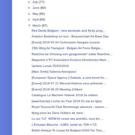
►
July
(77)
►
June
(84)
►
May
(90)
►
April
(69)
▼
March
(87)
Red Devils Belgium : new aerobatic and fly-by prog...
Aviation Bookshop on tour : Beauvechain Air Base Day
[Event] 2019 05 04 Cerfontaine Hangars ouverts
15th Wing Air Transport - Belgian Air Force Belgia...
RateOne.be Ontvang een gesigneerde* editie RateOne...
Magazine n°67 Association Anciens Aérodromes Mars ...
Update Lunak 25/03/2019
[Marc Smits] Sabena Aerospace
[European Space Agency ] Galaxia, a new boost for ...
[Event] 2019 07 21 Bleuciel Airshow vous présente ...
[Event] 2019 08 25 Meeting d'Albert
Catalogue La Machine Volante 2019 2e edition
[www.fnar.be] L'echo du Fnar 2019 01 est en ligne
Royal Tournai Air Club Remontage planeurs - saison...
flying-zone.be Dans l'édition de mars :
Lu sur 7s7: WOW Air cesse ses activités, tous les ...
L'Echarpe Blanche : AJBS: sortie du TDH n°15
British Airways To Lease Air Belgium A340 For Toro...