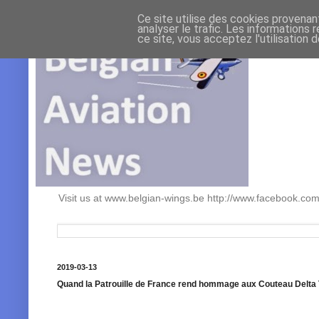
Ce site utilise des cookies provenan
analyser le trafic. Les informations 
ce site, vous acceptez l'utilisation 
Visit us at www.belgian-wings.be http://www.facebook.c
2019-03-13
Quand la Patrouille de France rend hommage aux Couteau Delta 