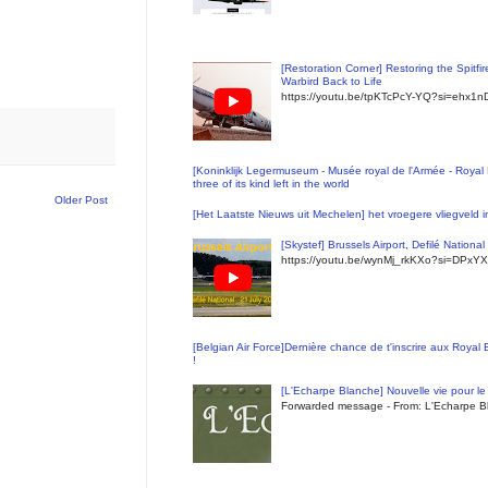
[Restoration Corner] Restoring the Spitfi
Warbird Back to Life
https://youtu.be/tpKTcPcY-YQ?si=ehx1
[Koninklijk Legermuseum - Musée royal de l'Armée - Royal 
three of its kind left in the world
Older Post
[Het Laatste Nieuws uit Mechelen] het vroegere vliegveld
[Skystef] Brussels Airport, Defilé Nationa
https://youtu.be/wynMj_rkKXo?si=DPxYX
[Belgian Air Force]Dernière chance de t'inscrire aux Royal
!
[L'Echarpe Blanche] Nouvelle vie pour le 
Forwarded message - From: L'Echarpe Bl