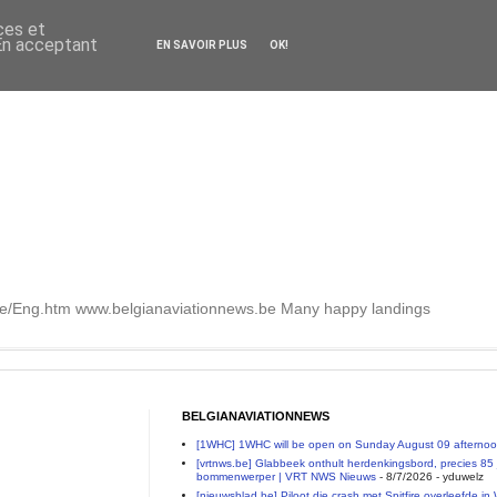
ces et
 En acceptant
EN SAVOIR PLUS
OK!
.be/Eng.htm www.belgianaviationnews.be Many happy landings
BELGIANAVIATIONNEWS
[1WHC] 1WHC will be open on Sunday August 09 afterno
[vrtnws.be] Glabbeek onthult herdenkingsbord, precies 85 j
bommenwerper | VRT NWS Nieuws
- 8/7/2026
- yduwelz
[nieuwsblad.be] Piloot die crash met Spitfire overleefde in