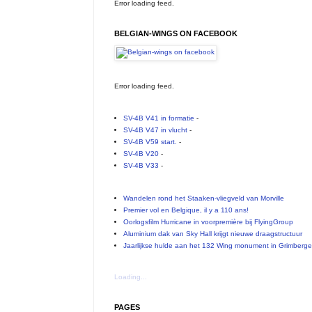
Error loading feed.
BELGIAN-WINGS ON FACEBOOK
Error loading feed.
SV-4B V41 in formatie
-
SV-4B V47 in vlucht
-
SV-4B V59 start.
-
SV-4B V20
-
SV-4B V33
-
Wandelen rond het Staaken-vliegveld van Morville
Premier vol en Belgique, il y a 110 ans!
Oorlogsfilm Hurricane in voorpremière bij FlyingGroup
Aluminium dak van Sky Hall krijgt nieuwe draagstructuur
Jaarlijkse hulde aan het 132 Wing monument in Grimberg
Loading...
PAGES