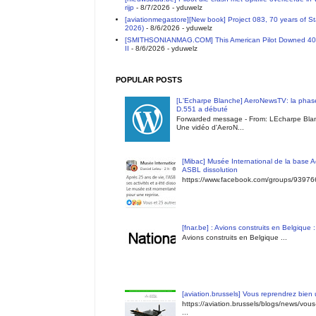
rijp
- 8/7/2026
- yduwelz
[aviationmegastore][New book] Project 083, 70 years of S
2026)
- 8/6/2026
- yduwelz
[SMITHSONIANMAG.COM] This American Pilot Downed 40 E
II
- 8/6/2026
- yduwelz
POPULAR POSTS
[L'Echarpe Blanche] AeroNewsTV: la phase
D.551 a débuté
Forwarded message - From: LEcharpe Blan
Une vidéo d'AeroN...
[Mibac] Musée International de la base A
ASBL dissolution
https://www.facebook.com/groups/9397
[fnar.be] : Avions construits en Belgique 
Avions construits en Belgique ...
[aviation.brussels] Vous reprendrez bien
https://aviation.brussels/blogs/news/vou
...