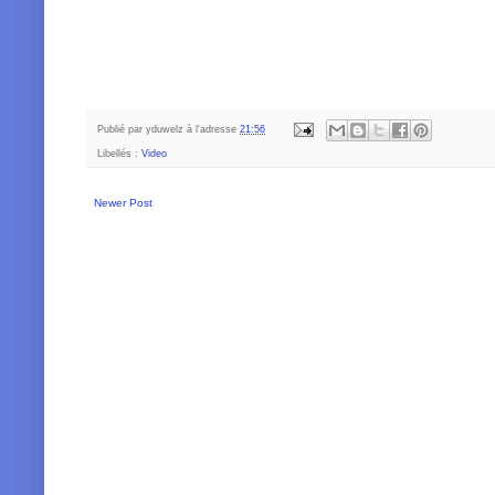
Publié par
yduwelz
à l'adresse
21:56
Libellés :
Video
Newer Post