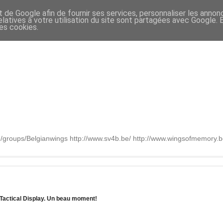
t de Google afin de fournir ses services, personnaliser les annon
relatives à votre utilisation du site sont partagées avec Google.
des cookies.
om/groups/Belgianwings http://www.sv4b.be/ http://www.wingsofmemory
Tactical Display. Un beau moment!