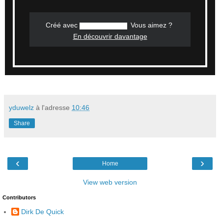
Créé avec
‌
‌
Vous aimez ?
‌
En découvrir davantage
yduwelz
à l'adresse
10:46
Share
‹
›
Home
View web version
Contributors
Dirk De Quick