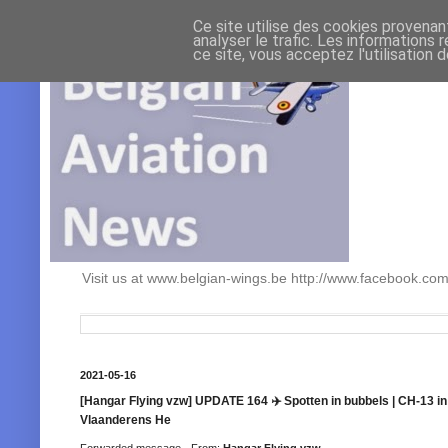
Ce site utilise des cookies provenan
analyser le trafic. Les informations 
ce site, vous acceptez l'utilisation 
Visit us at www.belgian-wings.be http://www.facebook.c
2021-05-16
[Hangar Flying vzw] UPDATE 164 ✈️ Spotten in bubbels | CH-13 in
Vlaanderens He
Forwarded message - From:
Hangar Flying vzw