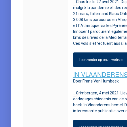
Chastre, le 27 avril 2021. De
malgré la pandémie et des rec
21 mars, l'allemand Klaus Oh
3.008 kms parcourus en Afriqu
et l' Atlantique via les Pyrén
Innocent parcourent égaleme
kms des rives de la Méditerran
Ces vols s'effectuent aussi 
Lees verder op onze website
IN VLAANDEREN
Door Frans Van Humbeek
Grimbergen, 4 mei 2021. Li
oorlogsgeschiedenis van de r
boek 'In Vlaanderens hemel. 
interessante publicatie over 