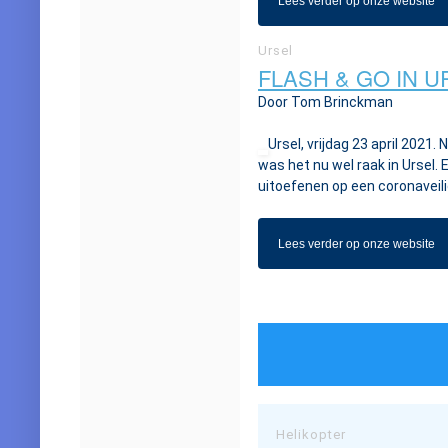
Lees verder op onze website
Ursel
FLASH & GO IN U
Door Tom Brinckman
Ursel, vrijdag 23 april 2021
was het nu wel raak in Ursel.
uitoefenen op een coronaveili
Lees verder op onze website
Helikopter