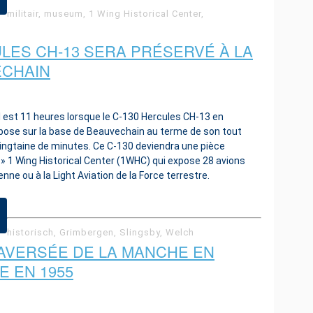
militair, museum, 1 Wing Historical Center,
ULES CH-13 SERA PRÉSERVÉ À LA
ECHAIN
Il est 11 heures lorsque le C-130 Hercules CH-13 en
ose sur la base de Beauvechain au terme de son tout
 vingtaine de minutes. Ce C-130 deviendra une pièce
» 1 Wing Historical Center (1WHC) qui expose 28 avions
nne ou à la Light Aviation de la Force terrestre.
historisch, Grimbergen, Slingsby, Welch
AVERSÉE DE LA MANCHE EN
E EN 1955