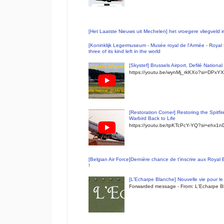
[Het Laatste Nieuws uit Mechelen] het vroegere vliegveld
[Koninklijk Legermuseum - Musée royal de l'Armée - Royal 
three of its kind left in the world
[Skystef] Brussels Airport, Defilé Nationa
https://youtu.be/wynMj_rkKXo?si=DPxYX
[Restoration Corner] Restoring the Spitfi
Warbird Back to Life
https://youtu.be/tpKTcPcY-YQ?si=ehx1
[Belgian Air Force]Dernière chance de t'inscrire aux Royal
!
[L'Echarpe Blanche] Nouvelle vie pour le 
Forwarded message - From: L'Echarpe Bl