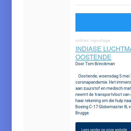
militair, reportage
INDIASE LUCHTM
OOSTENDE
Door Tom Brinckman
Oostende, woensdag 5 mei 20
coronapandemie. Het immense
aan zuurstof en medisch mate
neemt de transportvloot van 
haar rekening om die hulp naa
Boeing C-17 Globemaster III,
Brugge.
Lees verder op onze website