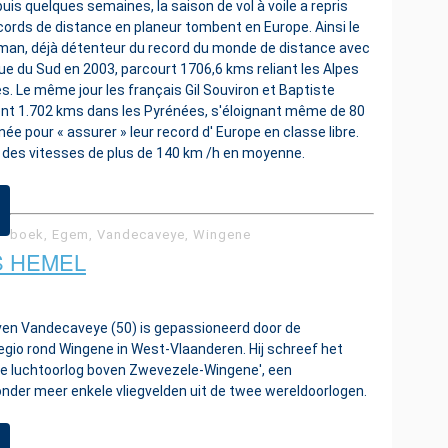
puis quelques semaines, la saison de vol à voile a repris
ords de distance en planeur tombent en Europe. Ainsi le
lman, déjà détenteur du record du monde de distance avec
e du Sud en 2003, parcourt 1706,6 kms reliant les Alpes
ées. Le même jour les français Gil Souviron et Baptiste
nt 1.702 kms dans les Pyrénées, s'éloignant même de 80
ée pour « assurer » leur record d' Europe en classe libre.
à des vitesses de plus de 140 km /h en moyenne.
boek, Egem, Vandecaveye, Wingene
S HEMEL
even Vandecaveye (50) is gepassioneerd door de
egio rond Wingene in West-Vlaanderen. Hij schreef het
De luchtoorlog boven Zwevezele-Wingene', een
onder meer enkele vliegvelden uit de twee wereldoorlogen.