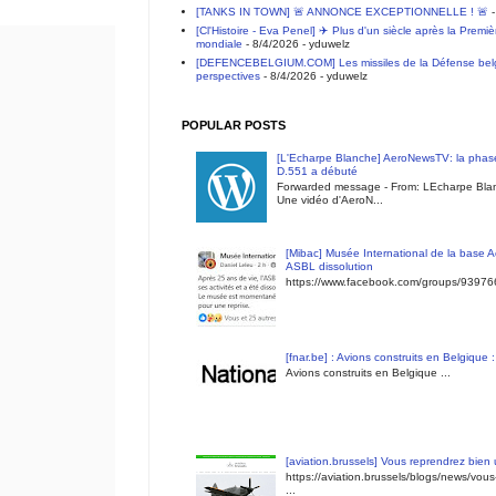
[TANKS IN TOWN] 🚨 ANNONCE EXCEPTIONNELLE ! 🚨
-
[Cl'Histoire - Eva Penel] ✈️ Plus d'un siècle après la Premi
mondiale
- 8/4/2026
- yduwelz
[DEFENCEBELGIUM.COM] Les missiles de la Défense belge 
perspectives
- 8/4/2026
- yduwelz
POPULAR POSTS
[L'Echarpe Blanche] AeroNewsTV: la phase
D.551 a débuté
Forwarded message - From: LEcharpe Blan
Une vidéo d'AeroN...
[Mibac] Musée International de la base A
ASBL dissolution
https://www.facebook.com/groups/9397
[fnar.be] : Avions construits en Belgique 
Avions construits en Belgique ...
[aviation.brussels] Vous reprendrez bien
https://aviation.brussels/blogs/news/vou
...