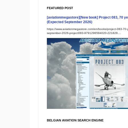
FEATURED POST
[aviationmegastore][New book] Project 083, 70 yea
(Expected September 2026)
https://www.aviationmegastore.com/en/books/project-083-70-ye
september-2026-project083-9791296584020-221828....
BELGIAN AVIATION SEARCH ENGINE