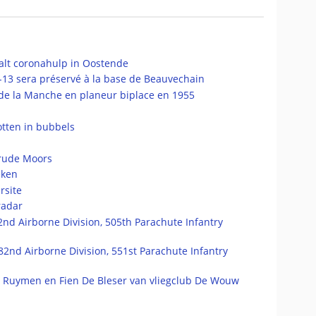
alt coronahulp in Oostende
-13 sera préservé à la base de Beauvechain
 de la Manche en planeur biplace en 1955
otten in bubbels
trude Moors
eken
rsite
radar
nd Airborne Division, 505th Parachute Infantry
2nd Airborne Division, 551st Parachute Infantry
 Ruymen en Fien De Bleser van vliegclub De Wouw