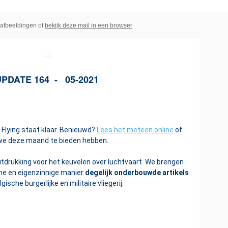
afbeeldingen of
bekijk deze mail in een browser
UPDATE 164 - 05-2021
Flying staat klaar. Benieuwd?
Lees het meteen online
of
 we deze maand te bieden hebben.
uitdrukking voor het keuvelen over luchtvaart. We brengen
e en eigenzinnige manier
degelijk onderbouwde artikels
gische burgerlijke en militaire vliegerij.