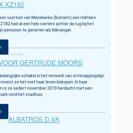
X XZ182
een voortuin van Mariekerke (Bornem) een militaire
Z182 had al een hele carrière achter de rug bij het
ijn pensioen te genieten als blikvanger.
e
Komeet
 VOOR GERTRUDE MOORS
elangrijke schakel in het netwerk van ontsnappingslijn
 moest ze het met haar leven bekopen. In haar
m is ze sedert november 2019 herdacht met een
park rond het stadhuis.
e
ALBATROS D.VA