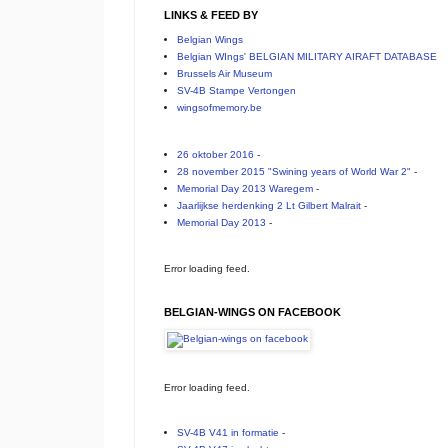
LINKS & FEED BY
Belgian Wings
Belgian WIngs' BELGIAN MILITARY AIRAFT DATABASE
Brussels Air Museum
SV-4B Stampe Vertongen
wingsofmemory.be
26 oktober 2016
-
28 november 2015 "Swining years of World War 2"
-
Memorial Day 2013 Waregem
-
Jaarlijkse herdenking 2 Lt Gilbert Malrait
-
Memorial Day 2013
-
Error loading feed.
BELGIAN-WINGS ON FACEBOOK
Error loading feed.
SV-4B V41 in formatie
-