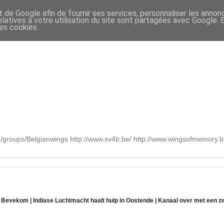
t de Google afin de fournir ses services, personnaliser les annon
relatives à votre utilisation du site sont partagées avec Google.
des cookies.
om/groups/Belgianwings http://www.sv4b.be/ http://www.wingsofmemory
 Bevekom | Indiase Luchtmacht haalt hulp in Oostende | Kanaal over met een zw