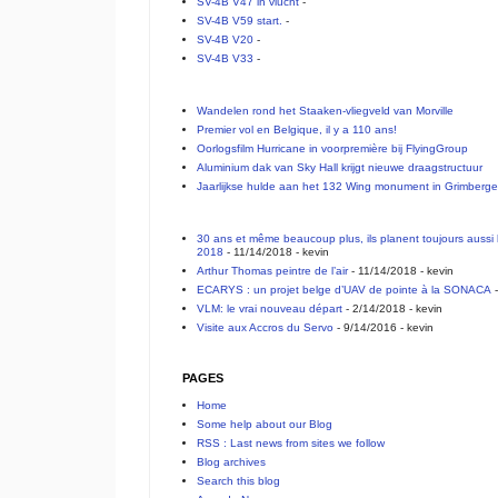
SV-4B V47 in vlucht
-
SV-4B V59 start.
-
SV-4B V20
-
SV-4B V33
-
Wandelen rond het Staaken-vliegveld van Morville
Premier vol en Belgique, il y a 110 ans!
Oorlogsfilm Hurricane in voorpremière bij FlyingGroup
Aluminium dak van Sky Hall krijgt nieuwe draagstructuur
Jaarlijkse hulde aan het 132 Wing monument in Grimberg
30 ans et même beaucoup plus, ils planent toujours aussi 
2018
- 11/14/2018
- kevin
Arthur Thomas peintre de l’air
- 11/14/2018
- kevin
ECARYS : un projet belge d’UAV de pointe à la SONACA
-
VLM: le vrai nouveau départ
- 2/14/2018
- kevin
Visite aux Accros du Servo
- 9/14/2016
- kevin
PAGES
Home
Some help about our Blog
RSS : Last news from sites we follow
Blog archives
Search this blog