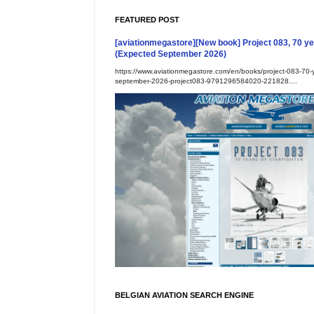
FEATURED POST
[aviationmegastore][New book] Project 083, 70 yea
(Expected September 2026)
https://www.aviationmegastore.com/en/books/project-083-70-ye
september-2026-project083-9791296584020-221828....
BELGIAN AVIATION SEARCH ENGINE