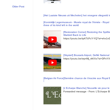
Older Post
[Het Laatste Nieuws uit Mechelen] het vroegere vliegveld
[Koninklijk Legermuseum - Musée royal de l'Armée - Royal 
three of its kind left in the world
[Restoration Corner] Restoring the Spitfi
Warbird Back to Life
https://youtu.be/tpKTcPcY-YQ?si=ehx1
[Skystef] Brussels Airport, Defilé Nationa
https://youtu.be/wynMj_rkKXo?si=DPxYX
[Belgian Air Force]Dernière chance de t'inscrire aux Royal
!
[L'Echarpe Blanche] Nouvelle vie pour le 
Forwarded message - From: L'Echarpe Bl