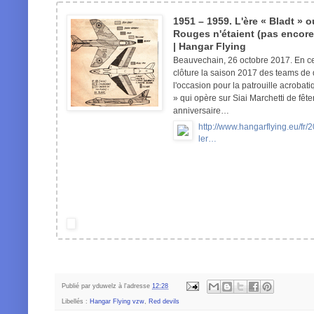
1951 – 1959. L'ère « Bladt » 
Rouges n'étaient (pas encore)
| Hangar Flying
Beauvechain, 26 octobre 2017. En ce
clôture la saison 2017 des teams de 
l'occasion pour la patrouille acroba
» qui opère sur Siai Marchetti de fê
anniversaire…
http://www.hangarflying.eu/fr
ler…
Publié par
yduwelz
à l'adresse
12:28
Libellés :
Hangar Flying vzw
,
Red devils