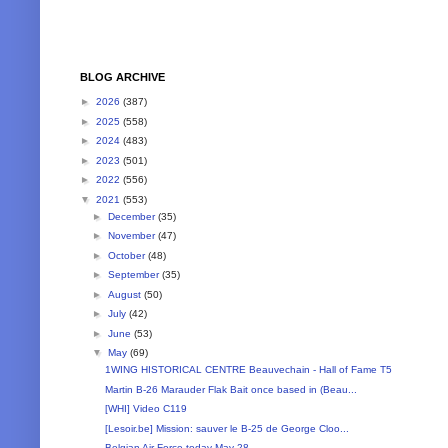
BLOG ARCHIVE
►
2026
(387)
►
2025
(558)
►
2024
(483)
►
2023
(501)
►
2022
(556)
▼
2021
(553)
►
December
(35)
►
November
(47)
►
October
(48)
►
September
(35)
►
August
(50)
►
July
(42)
►
June
(53)
▼
May
(69)
1WING HISTORICAL CENTRE Beauvechain - Hall of Fame T5
Martin B-26 Marauder Flak Bait once based in (Beau...
[WHI] Video C119
[Lesoir.be] Mission: sauver le B-25 de George Cloo...
Belgian Air Force today May 28