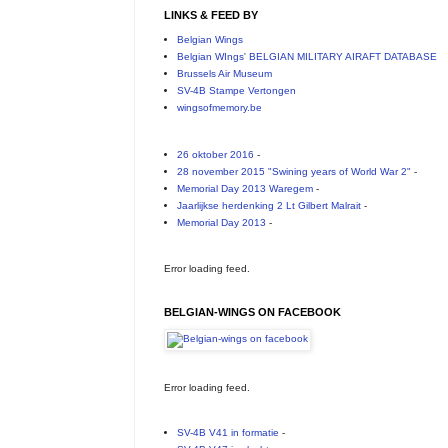
LINKS & FEED BY
Belgian Wings
Belgian WIngs' BELGIAN MILITARY AIRAFT DATABASE
Brussels Air Museum
SV-4B Stampe Vertongen
wingsofmemory.be
26 oktober 2016
-
28 november 2015 "Swining years of World War 2"
-
Memorial Day 2013 Waregem
-
Jaarlijkse herdenking 2 Lt Gilbert Malrait
-
Memorial Day 2013
-
Error loading feed.
BELGIAN-WINGS ON FACEBOOK
Error loading feed.
SV-4B V41 in formatie
-