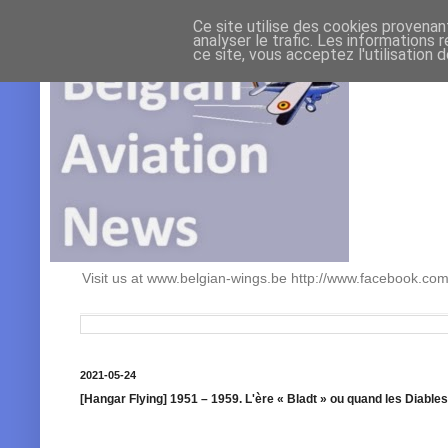
Ce site utilise des cookies provenan
analyser le trafic. Les informations 
ce site, vous acceptez l'utilisation 
Visit us at www.belgian-wings.be http://www.facebook.c
2021-05-24
[Hangar Flying] 1951 – 1959. L'ère « Bladt » ou quand les Diables