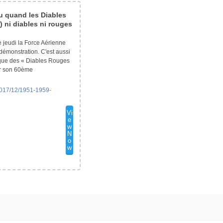
ou quand les Diables
 ni diables ni rouges
 jeudi la Force Aérienne
démonstration. C'est aussi
tique des « Diables Rouges
ter son 60ème
/2017/12/1951-1959-
Vi
e
w
N
o
w