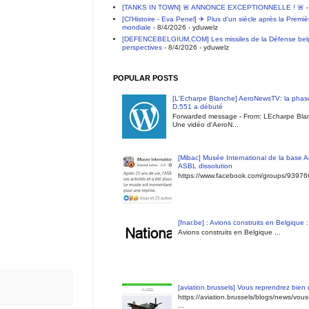
[TANKS IN TOWN] 🚨 ANNONCE EXCEPTIONNELLE ! 🚨
-
[Cl'Histoire - Eva Penel] ✈️ Plus d'un siècle après la Premi
mondiale
- 8/4/2026
- yduwelz
[DEFENCEBELGIUM.COM] Les missiles de la Défense belge 
perspectives
- 8/4/2026
- yduwelz
POPULAR POSTS
[L'Echarpe Blanche] AeroNewsTV: la phase
D.551 a débuté
Forwarded message - From: LEcharpe Blan
Une vidéo d'AeroN...
[Mibac] Musée International de la base A
ASBL dissolution
https://www.facebook.com/groups/9397
[fnar.be] : Avions construits en Belgique 
Avions construits en Belgique ...
[aviation.brussels] Vous reprendrez bien
https://aviation.brussels/blogs/news/vou
...