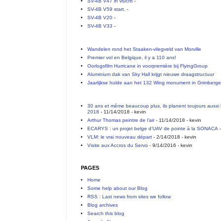
SV-4B V47 in vlucht
-
SV-4B V59 start.
-
SV-4B V20
-
SV-4B V33
-
Wandelen rond het Staaken-vliegveld van Morville
Premier vol en Belgique, il y a 110 ans!
Oorlogsfilm Hurricane in voorpremière bij FlyingGroup
Aluminium dak van Sky Hall krijgt nieuwe draagstructuur
Jaarlijkse hulde aan het 132 Wing monument in Grimberg
30 ans et même beaucoup plus, ils planent toujours aussi 
2018
- 11/14/2018
- kevin
Arthur Thomas peintre de l’air
- 11/14/2018
- kevin
ECARYS : un projet belge d’UAV de pointe à la SONACA
-
VLM: le vrai nouveau départ
- 2/14/2018
- kevin
Visite aux Accros du Servo
- 9/14/2016
- kevin
PAGES
Home
Some help about our Blog
RSS : Last news from sites we follow
Blog archives
Search this blog