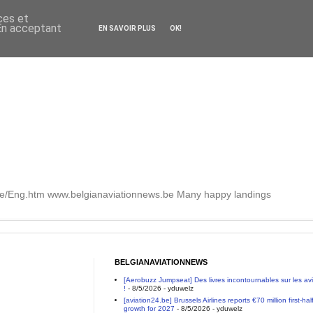
ces et
 En acceptant
EN SAVOIR PLUS
OK!
.be/Eng.htm www.belgianaviationnews.be Many happy landings
BELGIANAVIATIONNEWS
[Aerobuzz Jumpseat] Des livres incontournables sur les a
!
- 8/5/2026
- yduwelz
[aviation24.be] Brussels Airlines reports €70 million first-h
growth for 2027
- 8/5/2026
- yduwelz