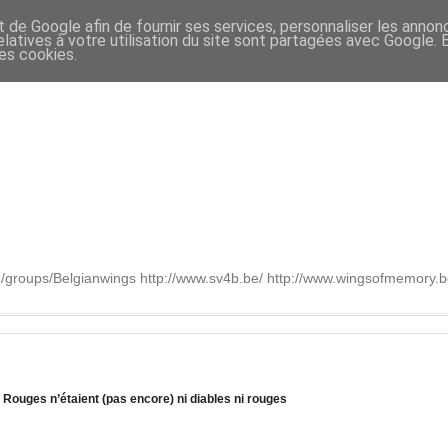
t de Google afin de fournir ses services, personnaliser les annon
relatives à votre utilisation du site sont partagées avec Google.
des cookies.
om/groups/Belgianwings http://www.sv4b.be/ http://www.wingsofmemory
 Rouges n’étaient (pas encore) ni diables ni rouges