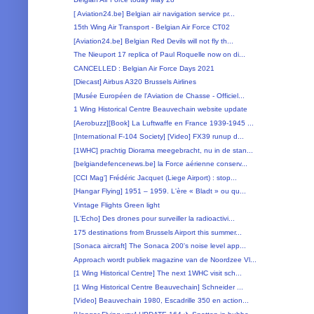
[ Aviation24.be] Belgian air navigation service pr...
15th Wing Air Transport - Belgian Air Force CT02
[Aviation24.be] Belgian Red Devils will not fly th...
The Nieuport 17 replica of Paul Roquelle now on di...
CANCELLED : Belgian Air Force Days 2021
[Diecast] Airbus A320 Brussels Airlines
[Musée Européen de l'Aviation de Chasse - Officiel...
1 Wing Historical Centre Beauvechain website update
[Aerobuzz][Book] La Luftwaffe en France 1939-1945 ...
[International F-104 Society] [Video] FX39 runup d...
[1WHC] prachtig Diorama meegebracht, nu in de stan...
[belgiandefencenews.be] la Force aérienne conserv...
[CCI Mag'] Frédéric Jacquet (Liege Airport) : stop...
[Hangar Flying] 1951 – 1959. L'ère « Bladt » ou qu...
Vintage Flights Green light
[L'Echo] Des drones pour surveiller la radioactivi...
175 destinations from Brussels Airport this summer...
[Sonaca aircraft] The Sonaca 200's noise level app...
Approach wordt publiek magazine van de Noordzee Vl...
[1 Wing Historical Centre] The next 1WHC visit sch...
[1 Wing Historical Centre Beauvechain] Schneider ...
[Video] Beauvechain 1980, Escadrille 350 en action...