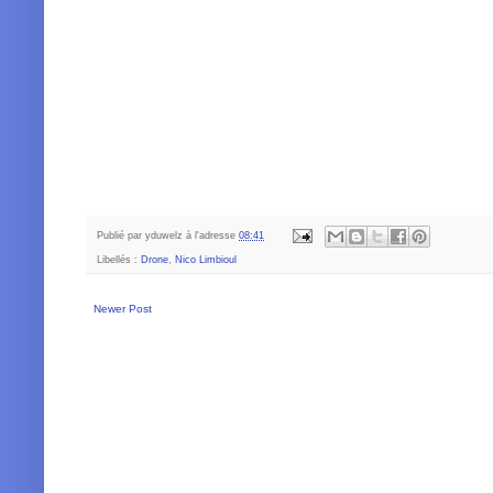
Publié par
yduwelz
à l'adresse
08:41
Libellés :
Drone
,
Nico Limbioul
Newer Post