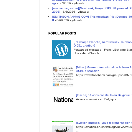
rijp
- 8/7/2026
- yduwelz
[aviationmegastore][New book] Project 083, 70 years of S
2026)
- 8/6/2026
- yduwelz
[SMITHSONIANMAG.COM] This American Pilot Downed 40 E
II
- 8/6/2026
- yduwelz
POPULAR POSTS
[L'Echarpe Blanche] AeroNewsTV: la phase
D.551 a débuté
Forwarded message - From: LEcharpe Blan
Une vidéo d'AeroN...
[Mibac] Musée International de la base A
ASBL dissolution
https://www.facebook.com/groups/9397
[fnar.be] : Avions construits en Belgique 
Avions construits en Belgique ...
[aviation.brussels] Vous reprendrez bien
https://aviation.brussels/blogs/news/vou
...