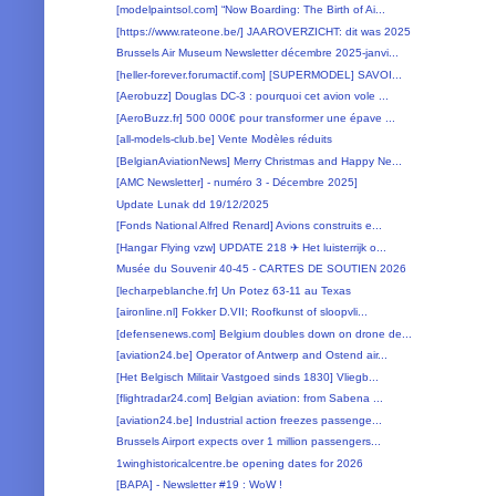
[modelpaintsol.com] “Now Boarding: The Birth of Ai...
[https://www.rateone.be/] JAAROVERZICHT: dit was 2025
Brussels Air Museum Newsletter décembre 2025-janvi...
[heller-forever.forumactif.com] [SUPERMODEL] SAVOI...
[Aerobuzz] Douglas DC-3 : pourquoi cet avion vole ...
[AeroBuzz.fr] 500 000€ pour transformer une épave ...
[all-models-club.be] Vente Modèles réduits
[BelgianAviationNews] Merry Christmas and Happy Ne...
[AMC Newsletter] - numéro 3 - Décembre 2025]
Update Lunak dd 19/12/2025
[Fonds National Alfred Renard] Avions construits e...
[Hangar Flying vzw] UPDATE 218 ✈ Het luisterrijk o...
Musée du Souvenir 40-45 - CARTES DE SOUTIEN 2026
[lecharpeblanche.fr] Un Potez 63-11 au Texas
[aironline.nl] Fokker D.VII; Roofkunst of sloopvli...
[defensenews.com] Belgium doubles down on drone de...
[aviation24.be] Operator of Antwerp and Ostend air...
[Het Belgisch Militair Vastgoed sinds 1830] Vliegb...
[flightradar24.com] Belgian aviation: from Sabena ...
[aviation24.be] Industrial action freezes passenge...
Brussels Airport expects over 1 million passengers...
1winghistoricalcentre.be opening dates for 2026
[BAPA] - Newsletter #19 : WoW !