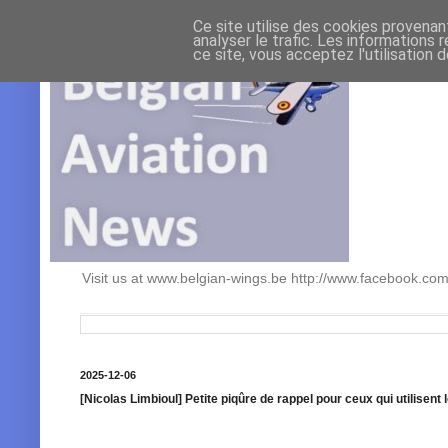
Ce site utilise des cookies provenan
analyser le trafic. Les informations 
ce site, vous acceptez l'utilisation 
Visit us at www.belgian-wings.be http://www.facebook.c
2025-12-06
[Nicolas Limbioul] Petite piqûre de rappel pour ceux qui utilisent 