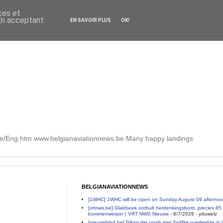
ces et
 En acceptant
EN SAVOIR PLUS
OK!
.be/Eng.htm www.belgianaviationnews.be Many happy landings
BELGIANAVIATIONNEWS
[1WHC] 1WHC will be open on Sunday August 09 afterno
[vrtnws.be] Glabbeek onthult herdenkingsbord, precies 85 j
bommenwerper | VRT NWS Nieuws
- 8/7/2026
- yduwelz
[nieuwsblad.be] Piloot die crash met Spitfire overleefde in