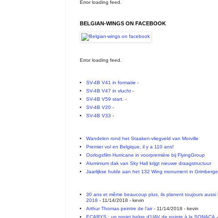
Error loading feed.
BELGIAN-WINGS ON FACEBOOK
Error loading feed.
SV-4B V41 in formatie
-
SV-4B V47 in vlucht
-
SV-4B V59 start.
-
SV-4B V20
-
SV-4B V33
-
Wandelen rond het Staaken-vliegveld van Morville
Premier vol en Belgique, il y a 110 ans!
Oorlogsfilm Hurricane in voorpremière bij FlyingGroup
Aluminium dak van Sky Hall krijgt nieuwe draagstructuur
Jaarlijkse hulde aan het 132 Wing monument in Grimberg
30 ans et même beaucoup plus, ils planent toujours aussi 
2018
- 11/14/2018
- kevin
Arthur Thomas peintre de l’air
- 11/14/2018
- kevin
ECARYS : un projet belge d’UAV de pointe à la SONACA
-