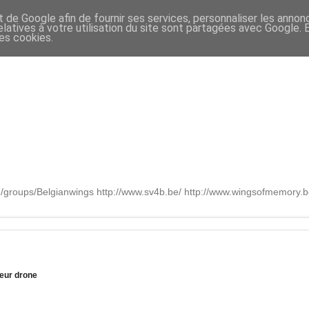
t de Google afin de fournir ses services, personnaliser les annon
relatives à votre utilisation du site sont partagées avec Google.
des cookies.
om/groups/Belgianwings http://www.sv4b.be/ http://www.wingsofmemory
leur drone