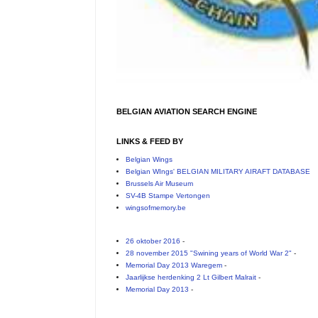
BELGIAN AVIATION SEARCH ENGINE
LINKS & FEED BY
Belgian Wings
Belgian WIngs' BELGIAN MILITARY AIRAFT DATABASE
Brussels Air Museum
SV-4B Stampe Vertongen
wingsofmemory.be
26 oktober 2016
-
28 november 2015 "Swining years of World War 2"
-
Memorial Day 2013 Waregem
-
Jaarlijkse herdenking 2 Lt Gilbert Malrait
-
Memorial Day 2013
-