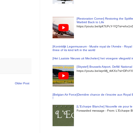
[Restoration Corner] Restoring the Spitfi
Warbird Back to Life
https://youtu.be/tpKTcPcY-YQ?si=ehx1
[Koninklijk Legermuseum - Musée royal de l'Armée - Royal 
three of its kind left in the world
[Het Laatste Nieuws uit Mechelen] het vroegere vliegveld
[Skystef] Brussels Airport, Defilé Nationa
https://youtu.be/wynMj_rkKXo?si=DPxYX
Older Post
[Belgian Air Force]Dernière chance de t'inscrire aux Royal
!
[L'Echarpe Blanche] Nouvelle vie pour le 
Forwarded message - From: L'Echarpe Bl