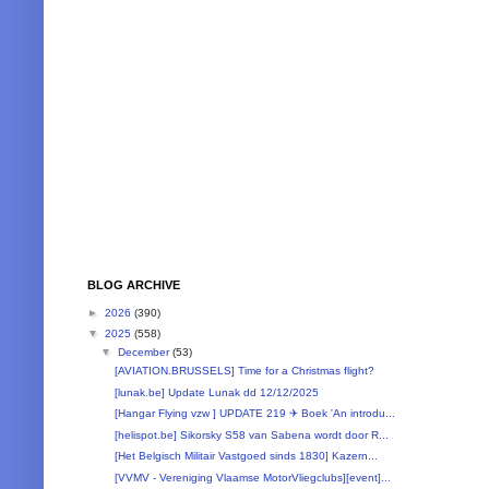
BLOG ARCHIVE
►
2026
(390)
▼
2025
(558)
▼
December
(53)
[AVIATION.BRUSSELS] Time for a Christmas flight?
[lunak.be] Update Lunak dd 12/12/2025
[Hangar Flying vzw ] UPDATE 219 ✈ Boek 'An introdu...
[helispot.be] Sikorsky S58 van Sabena wordt door R...
[Het Belgisch Militair Vastgoed sinds 1830] Kazern...
[VVMV - Vereniging Vlaamse MotorVliegclubs][event]...