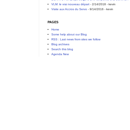
VLM: le vrai nouveau départ
- 2/14/2018
- kevin
Visite aux Accros du Servo
- 9/14/2016
- kevin
PAGES
Home
Some help about our Blog
RSS : Last news from sites we follow
Blog archives
Search this blog
Agenda New