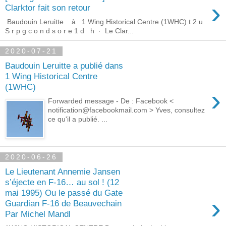
›
Clarktor fait son retour
‎ Baudouin Leruitte ‎ à 1 Wing Historical Centre (1WHC) t 2 u
S r p g c o n d s o r e 1 d h · Le Clar...
2020-07-21
Baudouin Leruitte a publié dans
1 Wing Historical Centre
(1WHC)
›
Forwarded message - De : Facebook <
notification@facebookmail.com > Yves, consultez
ce qu'il a publié. ...
2020-06-26
Le Lieutenant Annemie Jansen
s’éjecte en F-16… au sol ! (12
mai 1995) Ou le passé du Gate
›
Guardian F-16 de Beauvechain
Par Michel Mandl