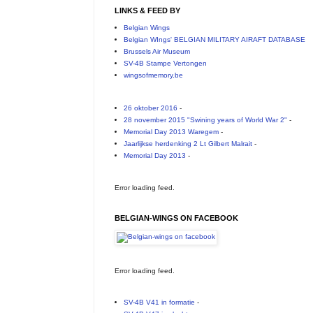
LINKS & FEED BY
Belgian Wings
Belgian WIngs' BELGIAN MILITARY AIRAFT DATABASE
Brussels Air Museum
SV-4B Stampe Vertongen
wingsofmemory.be
26 oktober 2016
-
28 november 2015 "Swining years of World War 2"
-
Memorial Day 2013 Waregem
-
Jaarlijkse herdenking 2 Lt Gilbert Malrait
-
Memorial Day 2013
-
Error loading feed.
BELGIAN-WINGS ON FACEBOOK
Error loading feed.
SV-4B V41 in formatie
-