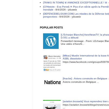
[TANKS IN TOWN] 🚨 ANNONCE EXCEPTIONNELLE ! 🚨
-
[Cl'Histoire - Eva Penel] ✈️ Plus d'un siècle après la Premi
mondiale
- 8/4/2026
- yduwelz
[DEFENCEBELGIUM.COM] Les missiles de la Défense belge 
perspectives
- 8/4/2026
- yduwelz
POPULAR POSTS
[L'Echarpe Blanche] AeroNewsTV: la phase
D.551 a débuté
Forwarded message - From: LEcharpe Blan
Une vidéo d'AeroN...
[Mibac] Musée International de la base A
ASBL dissolution
https://www.facebook.com/groups/9397
[fnar.be] : Avions construits en Belgique 
Avions construits en Belgique ...
[aviation.brussels] Vous reprendrez bien
https://aviation.brussels/blogs/news/vou
...