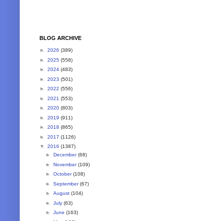
BLOG ARCHIVE
►
2026
(389)
►
2025
(558)
►
2024
(483)
►
2023
(501)
►
2022
(556)
►
2021
(553)
►
2020
(803)
►
2019
(911)
►
2018
(865)
►
2017
(1126)
▼
2016
(1387)
►
December
(68)
►
November
(109)
►
October
(108)
►
September
(67)
►
August
(104)
►
July
(63)
►
June
(163)