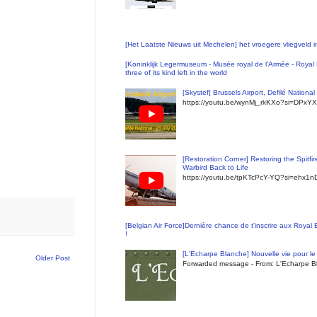
[Het Laatste Nieuws uit Mechelen] het vroegere vliegveld
[Koninklijk Legermuseum - Musée royal de l'Armée - Royal 
three of its kind left in the world
[Skystef] Brussels Airport, Defilé Nationa
https://youtu.be/wynMj_rkKXo?si=DPxYX
[Restoration Corner] Restoring the Spitfi
Warbird Back to Life
https://youtu.be/tpKTcPcY-YQ?si=ehx1
[Belgian Air Force]Dernière chance de t'inscrire aux Royal
!
[L'Echarpe Blanche] Nouvelle vie pour le 
Older Post
Forwarded message - From: L'Echarpe Bl