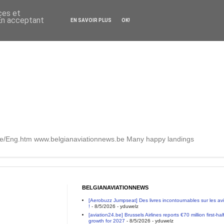
ces et
 En acceptant
EN SAVOIR PLUS
OK!
.be/Eng.htm www.belgianaviationnews.be Many happy landings
BELGIANAVIATIONNEWS
[Aerobuzz Jumpseat] Des livres incontournables sur les a
!
- 8/5/2026
- yduwelz
[aviation24.be] Brussels Airlines reports €70 million first-h
growth for 2027
- 8/5/2026
- yduwelz