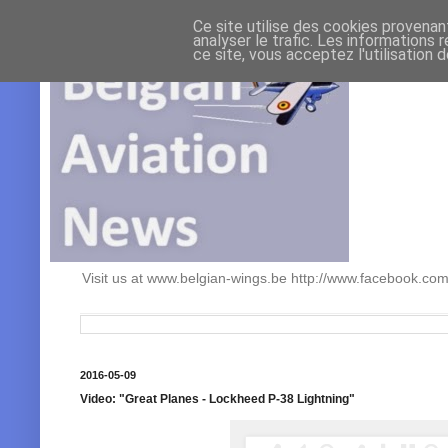
Ce site utilise des cookies provenan
analyser le trafic. Les informations 
ce site, vous acceptez l'utilisation 
Visit us at www.belgian-wings.be http://www.facebook.c
2016-05-09
Video: "Great Planes - Lockheed P-38 Lightning"