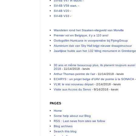
SV-4B V47 in vlucht
-
SV-4B V59 start.
-
SV-4B V20
-
SV-4B V33
-
Wandelen rond het Staaken-vliegveld van Morville
Premier vol en Belgique, il y a 110 ans!
Oorlogsfilm Hurricane in voorpremière bij FlyingGroup
Aluminium dak van Sky Hall krijgt nieuwe draagstructuur
Jaarlijkse hulde aan het 132 Wing monument in Grimberg
30 ans et même beaucoup plus, ils planent toujours aussi 
2018
- 11/14/2018
- kevin
Arthur Thomas peintre de l’air
- 11/14/2018
- kevin
ECARYS : un projet belge d’UAV de pointe à la SONACA
-
VLM: le vrai nouveau départ
- 2/14/2018
- kevin
Visite aux Accros du Servo
- 9/14/2016
- kevin
PAGES
Home
Some help about our Blog
RSS : Last news from sites we follow
Blog archives
Search this blog