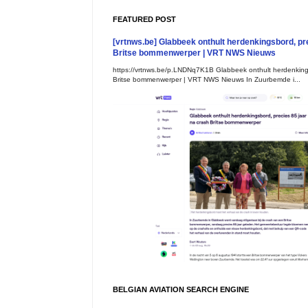
FEATURED POST
[vrtnws.be] Glabbeek onthult herdenkingsbord, pr
Britse bommenwerper | VRT NWS Nieuws
https://vrtnws.be/p.LNDNq7K1B Glabbeek onthult herdenkings
Britse bommenwerper | VRT NWS Nieuws In Zuurbemde i...
BELGIAN AVIATION SEARCH ENGINE