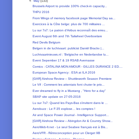
▼
May
(133)
Brussels Airport to provide 100% check-in capacity...
THPU 2016
From Wings of memory facebook page Memorial Day aa...
Exercices à la Côte belge: plus de 700 militaires ...
Lu sur 7s7: Le patron d'Airbus reconnaît des erreu...
Event August 6th and 7th Tailwheel Overboelare
Red Devils Belgium
Belgen in de luchtvaart: publicist Daniël Brackx |...
Luchtvaartnieuws.nl : 'Belgische en Nederlandse lu...
Event Sepember 17 & 19 RSAB Avernasse
Comics : CATALINA MON AMOUR - GILLES DURANCE 2 ED....
European Space Agency : ESA at ILA 2016
[GAR] Airshow Review – Shuttleworth Season Premiere
Le Vif : Comment les attentats font chuter le prix...
Ever dreamed to fly in a Mustang , "Hero for a day"
SBAP site update on 27-05-2016
Lu sur 7s7: Quand les Pays-Bas s'invitent dans le ...
Aerobuzz : Le F-35 explose… les comptes !
Air and Space Power Journal - Intelligence Support...
[GAR] Airshow Review – Abingdon Air & Country Show...
AeroWeb-fr.net - Le seul Seabee français est à Bis...
AeroVFR - Rétroconception pour un Clerget 9B