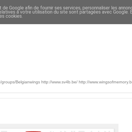
t de Google afin de fournir ses services, personnaliser les annon
relatives à votre utilisation du site sont partagées avec Google.
des cookies.
om/groups/Belgianwings http://www.sv4b.be/ http://www.wingsofmemory