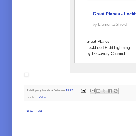
Great Planes - Lock
by
ElementalShield
Great Planes
Lockheed P-38 Lightning
by Discovery Channel
...
Publié par
yduwelz
à l'adresse
19:22
Libellés :
Video
Newer Post