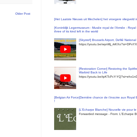
Older Post
[Het Laatste Nieuws uit Mechelen] het vroegere vliegveld
[Koninklijk Legermuseum - Musée royal de l'Armée - Royal 
three of its kind left in the world
[Skystef] Brussels Airport, Defilé Nationa
https://youtu.be/wynMj_rkKXo?si=DPxYX
[Restoration Corner] Restoring the Spitfi
Warbird Back to Life
https://youtu.be/tpKTcPcY-YQ?si=ehx1
[Belgian Air Force]Dernière chance de t'inscrire aux Royal
!
[L'Echarpe Blanche] Nouvelle vie pour le 
Forwarded message - From: L'Echarpe Bl