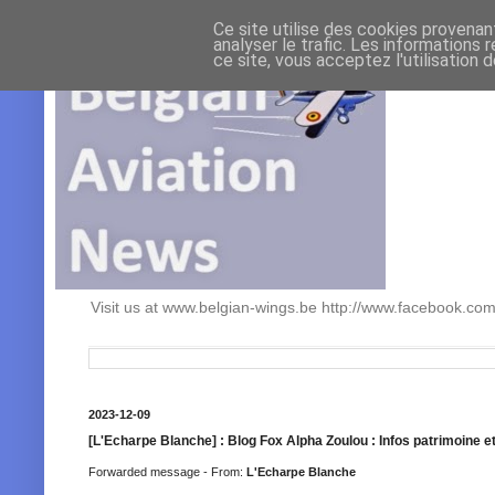
Ce site utilise des cookies provenan
analyser le trafic. Les informations 
ce site, vous acceptez l'utilisation 
Visit us at www.belgian-wings.be http://www.facebook.c
2023-12-09
[L'Echarpe Blanche] : Blog Fox Alpha Zoulou : Infos patrimoine
Forwarded message - From:
L'Echarpe Blanche