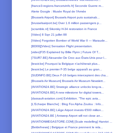
[france3-regions.francetvinfo.fr] Seconde Guerre m...
Alerte Google : Musée Royal de l'Armée
[Brussels Airport] Brussels Airport puts sustainab...
[brusselsairport.be] Over 1.6 million passengers p...
[scramble.nl] Sikorsky H-34 restoration in France
[Video] 8 Sqn 21 juillet 88
[Video] Forgotten Bomber of World War II — Maraude...
[BD09][Video] Sensation Flight presentation.
[video]F35 Explained by Billie Flynn | Future Of T...
[7SUR7.BE] Alexander De Croo aux États-Unis pour l...
[lesoir.be] Pourquoi la Belgique n'achèterait plus...
[lesoir.be] Le premier F-35 belge apparaît au gran...
[SUDINFO.BE] Deux F-16 belges interceptent des cha...
[Brussels Air Museum] Brussels Air Museum Newslett...
[AVIATION24.BE] Strategic alliance unlocks long-ra...
[AVIATION24.BE] A new milestone for digital towers...
[dassault-aviation.com] Exhibition. “The epic avia...
[L'Echarpe Blanche] : Blog Fox Alpha Zoulou : Info...
[AVIATION24.BE] Liège Airport invests €500 million...
[AVIATION24.BE ] Antwerp Airport will not close an...
[AVIATIONMEGASTORE.COM] [Scale modelling] Hanriot ...
[Beldefnews] | Belgique et France prennent le rela...