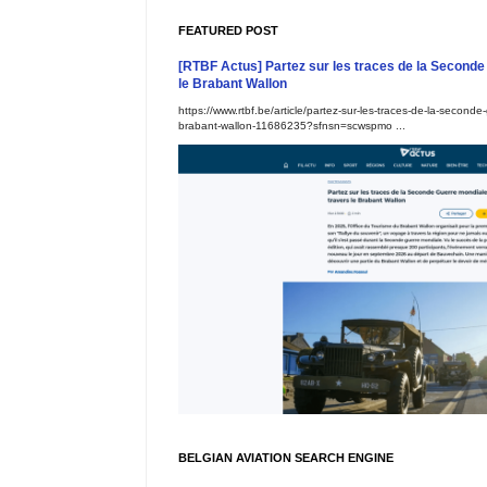
FEATURED POST
[RTBF Actus] Partez sur les traces de la Seconde
le Brabant Wallon
https://www.rtbf.be/article/partez-sur-les-traces-de-la-seconde
brabant-wallon-11686235?sfnsn=scwspmo ...
BELGIAN AVIATION SEARCH ENGINE