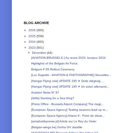
BLOG ARCHIVE
►
2026
(383)
►
2025
(558)
►
2024
(483)
▼
2023
(501)
▼
December
(44)
[AVIATION.BRUSSELS ] Au revoir 2023, bonjour 2024
Highlights of the Belgian Air Force.
Belgium F-35 Rollout Ceremony
[Luc Dujardin - AVIATION & PHOTOGRAPHIE] Nouvelles...
[Hangar Flying vzw] UPDATE 195 ✈️ Duits vliegtuig...
[Hangar Flying vzw] UPDATE 195 ✈ Un avion allemand...
Aviation News N° 87
[Airfix] Seeking for a Sea King?
[Press Office - Brussels Airport Company] The magi...
[European Space Agency] Testing seasons lead up to...
[European Space Agency] Ariane 6 : Point de situat...
[armahobbynews.pl] Article sur Le Roy du Vivier
[Belgian-wings.be] Gotha GV datafile
[AVIATION24.BE] Brussels Airlines’ first Airbus A3...