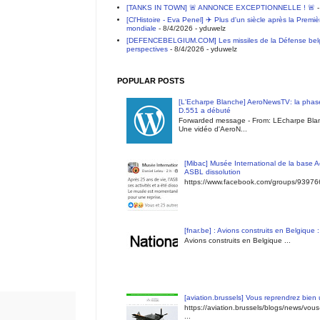
[TANKS IN TOWN] 🚨 ANNONCE EXCEPTIONNELLE ! 🚨
-
[Cl'Histoire - Eva Penel] ✈️ Plus d'un siècle après la Premi
mondiale
- 8/4/2026
- yduwelz
[DEFENCEBELGIUM.COM] Les missiles de la Défense belge 
perspectives
- 8/4/2026
- yduwelz
POPULAR POSTS
[L'Echarpe Blanche] AeroNewsTV: la phase
D.551 a débuté
Forwarded message - From: LEcharpe Blan
Une vidéo d'AeroN...
[Mibac] Musée International de la base A
ASBL dissolution
https://www.facebook.com/groups/9397
[fnar.be] : Avions construits en Belgique 
Avions construits en Belgique ...
[aviation.brussels] Vous reprendrez bien
https://aviation.brussels/blogs/news/vou
...