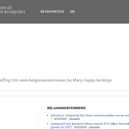
ces et
 En acceptant
EN SAVOIR PLUS
OK!
.be/Eng.htm www.belgianaviationnews.be Many happy landings
BELGIANAVIATIONNEWS
[Aerobuzz Jumpseat] Des livres incontournables sur les a
!
- 8/5/2026
- yduwelz
[aviation24.be] Brussels Airlines reports €70 million first-h
growth for 2027
- 8/5/2026
- yduwelz