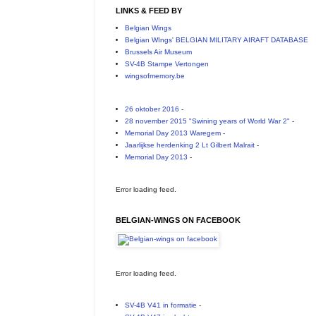
LINKS & FEED BY
Belgian Wings
Belgian WIngs' BELGIAN MILITARY AIRAFT DATABASE
Brussels Air Museum
SV-4B Stampe Vertongen
wingsofmemory.be
26 oktober 2016
-
28 november 2015 "Swining years of World War 2"
-
Memorial Day 2013 Waregem
-
Jaarlijkse herdenking 2 Lt Gilbert Malrait
-
Memorial Day 2013
-
Error loading feed.
BELGIAN-WINGS ON FACEBOOK
Error loading feed.
SV-4B V41 in formatie
-