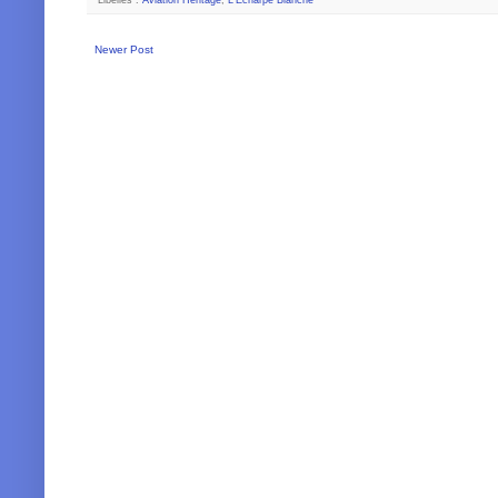
Libellés :
Aviation Heritage
,
L'Echarpe Blanche
Newer Post