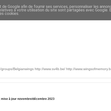
t de Google afin de fournir ses services, personnaliser les annon
relatives à votre utilisation du site sont partagées avec Google.
des cookies.
om/groups/Belgianwings http://www.sv4b.be/ http://www.wingsofmemory
 et mise à jour novembre/décembre 2023