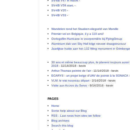
SV-4B V47 in vlucht
-
SV-4B V59 start.
-
SV-4B V20
-
SV-4B V33
-
Wandelen rond het Staaken-vliegveld van Morville
Premier vol en Belgique, il y a 110 ans!
Oorlogsfilm Hurricane in voorpremière bij FlyingGroup
Aluminium dak van Sky Hall krijgt nieuwe draagstructuur
Jaarlijkse hulde aan het 132 Wing monument in Grimberg
30 ans et même beaucoup plus, ils planent toujours aussi 
2018
- 11/14/2018
- kevin
Arthur Thomas peintre de l’air
- 11/14/2018
- kevin
ECARYS : un projet belge d’UAV de pointe à la SONACA
-
VLM: le vrai nouveau départ
- 2/14/2018
- kevin
Visite aux Accros du Servo
- 9/14/2016
- kevin
PAGES
Home
Some help about our Blog
RSS : Last news from sites we follow
Blog archives
Search this blog