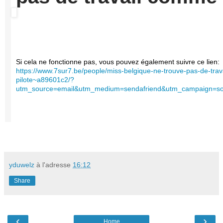
Si cela ne fonctionne pas, vous pouvez également suivre ce lien:
https://www.7sur7.be/people/miss-belgique-ne-trouve-pas-de-tra
pilote~a89601c2/?
utm_source=email&utm_medium=sendafriend&utm_campaign=soc
yduwelz
à l'adresse
16:12
Share
‹
›
Home