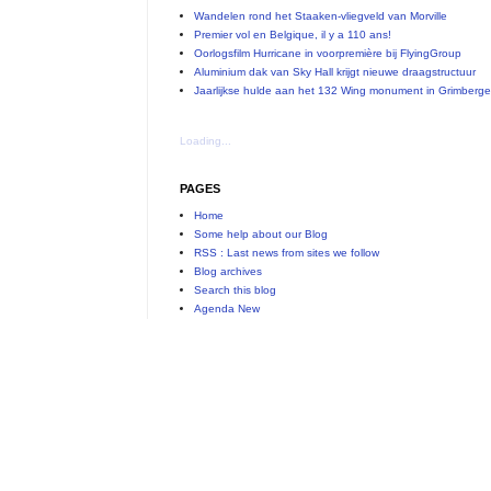
Wandelen rond het Staaken-vliegveld van Morville
Premier vol en Belgique, il y a 110 ans!
Oorlogsfilm Hurricane in voorpremière bij FlyingGroup
Aluminium dak van Sky Hall krijgt nieuwe draagstructuur
Jaarlijkse hulde aan het 132 Wing monument in Grimberg
Loading...
PAGES
Home
Some help about our Blog
RSS : Last news from sites we follow
Blog archives
Search this blog
Agenda New