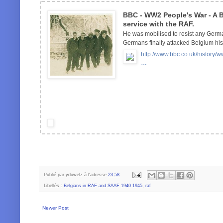
BBC - WW2 People's War - A Be
service with the RAF.
He was mobilised to resist any Germ
Germans finally attacked Belgium his
http://www.bbc.co.uk/history/
…
Publié par
yduwelz
à l'adresse
23:58
Libellés :
Belgians in RAF and SAAF 1940 1945
,
raf
Newer Post