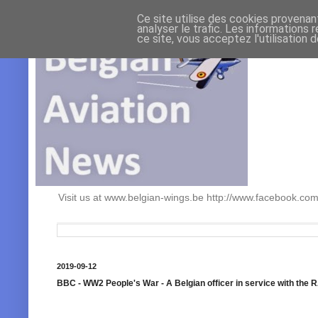
Ce site utilise des cookies provenan
analyser le trafic. Les informations 
ce site, vous acceptez l'utilisation 
Visit us at www.belgian-wings.be http://www.facebook.c
2019-09-12
BBC - WW2 People's War - A Belgian officer in service with the R