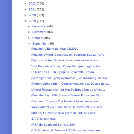
►
2022
(556)
►
2021
(553)
►
2020
(803)
▼
2019
(911)
►
December
(49)
►
November
(83)
►
October
(85)
▼
September
(86)
[Fnar.be] L'Echo du Fnar 03/2019
[Fnar.be] Avions Construits en Belgique Sabca-Ponc...
[flying-zone.be] l'édition de septembre est online
Visit DronePort during 'Open Bedrijvendag' on the ...
F16 4K UHD F-16 Flying Air To Air with Stefan...
[Verenigde Vleugels] nieuwsbrief_V3 maandag 16 sept
[Robert Verhegghen] Commémoration des 50 ans du pr...
[Atelier Restauration du Musée Européen de l'Aviat...
[Feel the Sky] 34th Stampe Sunset Formation Flight
Raymond Cuypers The Albatros have flow again
Willy Sabersky a publié dans Brussels LVG CVI rest...
[rtbf.be] La montre d'un pilote de l'US Air Force ...
BAPA latest news
[RSA de Belgique] Sonaca 200
[L'écho] Avec le Sonaca 200, l'industrie belge ren...