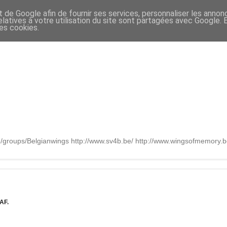
t de Google afin de fournir ses services, personnaliser les annon
relatives à votre utilisation du site sont partagées avec Google.
des cookies.
om/groups/Belgianwings http://www.sv4b.be/ http://www.wingsofmemory
AF.