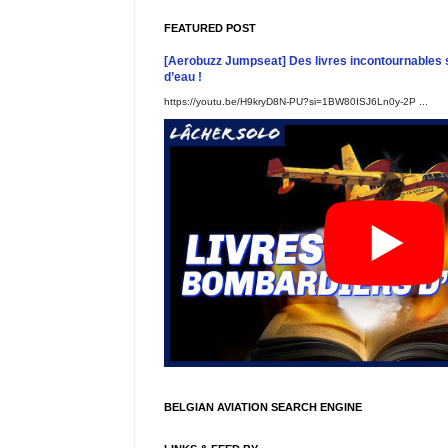
FEATURED POST
[Aerobuzz Jumpseat] Des livres incontournables 
d’eau !
https://youtu.be/H9kryD8N-PU?si=1BW80ISJ6Ln0y-2P ...
BELGIAN AVIATION SEARCH ENGINE