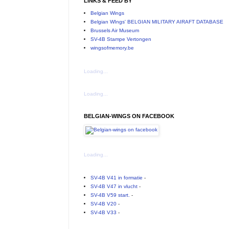
LINKS & FEED BY
Belgian Wings
Belgian WIngs' BELGIAN MILITARY AIRAFT DATABASE
Brussels Air Museum
SV-4B Stampe Vertongen
wingsofmemory.be
Loading...
Loading...
BELGIAN-WINGS ON FACEBOOK
Loading...
SV-4B V41 in formatie
-
SV-4B V47 in vlucht
-
SV-4B V59 start.
-
SV-4B V20
-
SV-4B V33
-