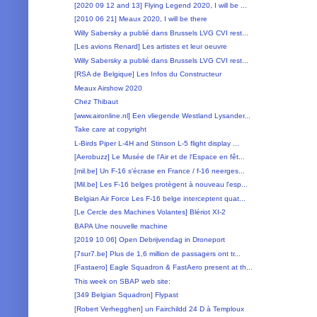
[2020 09 12 and 13] Flying Legend 2020, I will be ...
[2010 06 21] Meaux 2020, I will be there
Willy Sabersky a publié dans Brussels LVG CVI rest...
[Les avions Renard] Les artistes et leur oeuvre
Willy Sabersky a publié dans Brussels LVG CVI rest...
[RSA de Belgique] Les Infos du Constructeur
Meaux Airshow 2020
Chez Thibaut
[www.aironline.nl] Een vliegende Westland Lysander...
Take care at copyright
L-Birds Piper L-4H and Stinson L-5 flight display ...
[Aerobuzz] Le Musée de l'Air et de l'Espace en fêt...
[mil.be] Un F-16 s'écrase en France / f-16 neerges...
[Mil.be] Les F-16 belges protègent à nouveau l'esp...
Belgian Air Force Les F-16 belge interceptent quat...
[Le Cercle des Machines Volantes] Blériot XI-2
BAPA Une nouvelle machine
[2019 10 06] Open Debrijvendag in Droneport
[7sur7.be] Plus de 1,6 million de passagers ont tr...
[Fastaero] Eagle Squadron & FastAero present at th...
This week on SBAP web site:
[349 Belgian Squadron] Flypast
[Robert Verhegghen] un Fairchildd 24 D à Temploux