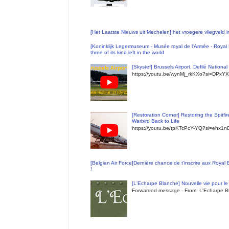
[Het Laatste Nieuws uit Mechelen] het vroegere vliegveld
[Koninklijk Legermuseum - Musée royal de l'Armée - Royal 
three of its kind left in the world
[Skystef] Brussels Airport, Defilé Nationa
https://youtu.be/wynMj_rkKXo?si=DPxYX
[Restoration Corner] Restoring the Spitfi
Warbird Back to Life
https://youtu.be/tpKTcPcY-YQ?si=ehx1
[Belgian Air Force]Dernière chance de t'inscrire aux Royal
!
[L'Echarpe Blanche] Nouvelle vie pour le 
Forwarded message - From: L'Echarpe Bl