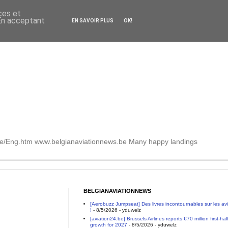
ces et
 En acceptant
EN SAVOIR PLUS
OK!
.be/Eng.htm www.belgianaviationnews.be Many happy landings
BELGIANAVIATIONNEWS
[Aerobuzz Jumpseat] Des livres incontournables sur les a
!
- 8/5/2026
- yduwelz
[aviation24.be] Brussels Airlines reports €70 million first-h
growth for 2027
- 8/5/2026
- yduwelz