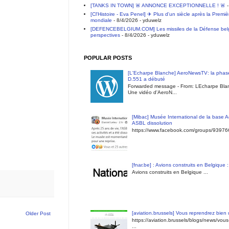
[TANKS IN TOWN] 🚨 ANNONCE EXCEPTIONNELLE ! 🚨
-
[Cl'Histoire - Eva Penel] ✈️ Plus d'un siècle après la Premi
mondiale
- 8/4/2026
- yduwelz
[DEFENCEBELGIUM.COM] Les missiles de la Défense belge 
perspectives
- 8/4/2026
- yduwelz
POPULAR POSTS
[L'Echarpe Blanche] AeroNewsTV: la phase
D.551 a débuté
Forwarded message - From: LEcharpe Blan
Une vidéo d'AeroN...
[Mibac] Musée International de la base A
ASBL dissolution
https://www.facebook.com/groups/9397
[fnar.be] : Avions construits en Belgique 
Avions construits en Belgique ...
[aviation.brussels] Vous reprendrez bien
Older Post
https://aviation.brussels/blogs/news/vou
...