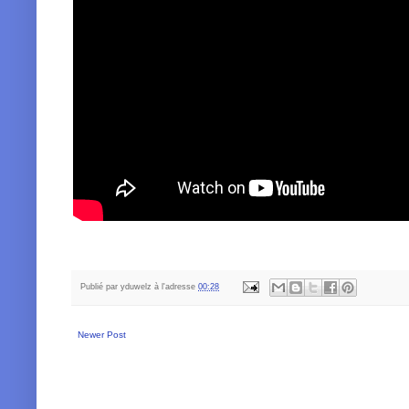
Publié par
yduwelz
à l'adresse
00:28
Newer Post