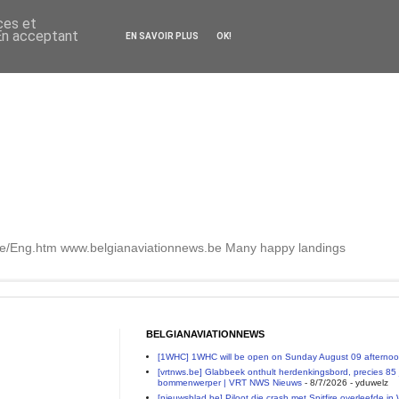
ces et
 En acceptant
EN SAVOIR PLUS
OK!
.be/Eng.htm www.belgianaviationnews.be Many happy landings
BELGIANAVIATIONNEWS
[1WHC] 1WHC will be open on Sunday August 09 afterno
[vrtnws.be] Glabbeek onthult herdenkingsbord, precies 85 j
bommenwerper | VRT NWS Nieuws
- 8/7/2026
- yduwelz
[nieuwsblad.be] Piloot die crash met Spitfire overleefde in