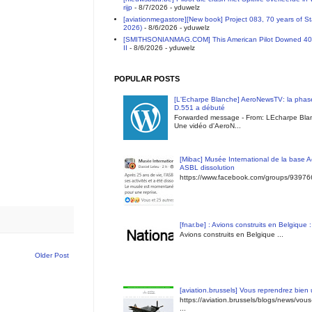
rijp
- 8/7/2026
- yduwelz
[aviationmegastore][New book] Project 083, 70 years of S
2026)
- 8/6/2026
- yduwelz
[SMITHSONIANMAG.COM] This American Pilot Downed 40 E
II
- 8/6/2026
- yduwelz
POPULAR POSTS
[L'Echarpe Blanche] AeroNewsTV: la phase
D.551 a débuté
Forwarded message - From: LEcharpe Blan
Une vidéo d'AeroN...
[Mibac] Musée International de la base A
ASBL dissolution
https://www.facebook.com/groups/9397
[fnar.be] : Avions construits en Belgique 
Avions construits en Belgique ...
Older Post
[aviation.brussels] Vous reprendrez bien
https://aviation.brussels/blogs/news/vou
...