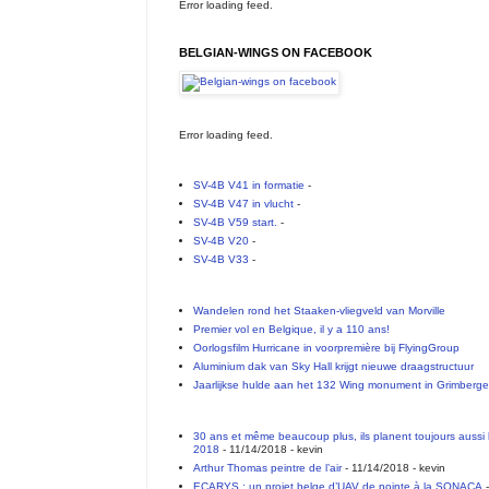
Error loading feed.
BELGIAN-WINGS ON FACEBOOK
Error loading feed.
SV-4B V41 in formatie
-
SV-4B V47 in vlucht
-
SV-4B V59 start.
-
SV-4B V20
-
SV-4B V33
-
Wandelen rond het Staaken-vliegveld van Morville
Premier vol en Belgique, il y a 110 ans!
Oorlogsfilm Hurricane in voorpremière bij FlyingGroup
Aluminium dak van Sky Hall krijgt nieuwe draagstructuur
Jaarlijkse hulde aan het 132 Wing monument in Grimberg
30 ans et même beaucoup plus, ils planent toujours aussi 
2018
- 11/14/2018
- kevin
Arthur Thomas peintre de l’air
- 11/14/2018
- kevin
ECARYS : un projet belge d’UAV de pointe à la SONACA
-