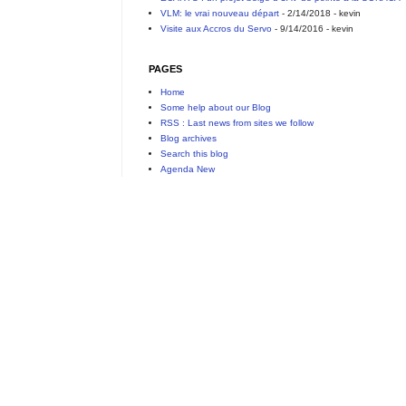
VLM: le vrai nouveau départ
- 2/14/2018
- kevin
Visite aux Accros du Servo
- 9/14/2016
- kevin
PAGES
Home
Some help about our Blog
RSS : Last news from sites we follow
Blog archives
Search this blog
Agenda New