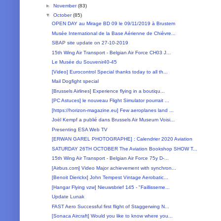
►
November
(83)
▼
October
(85)
OPEN DAY au Mirage BD 09 le 09/11/2019 à Brustem
Musée International de la Base Aérienne de Chièvre...
SBAP site update on 27-10-2019
15th Wing Air Transport - Belgian Air Force CH03 J...
Le Musée du Souvenir40-45
[Video] Eurocontrol Special thanks today to all th...
Mail Dogfight special
[Brussels Airlines] Experience flying in a boutiqu...
[PC Astuces] le nouveau Flight Simulator pourrait ...
[https://horizon-magazine.eu] Few aeroplanes land ...
Joël Kempf a publié dans Brussels Air Museum Voisi...
Presenting ESA Web TV
[ERWAN GAREL PHOTOGRAPHE] : Calendrier 2020 Aviation
SATURDAY 26TH OCTOBER The Aviation Bookshop SHOW T...
15th Wing Air Transport - Belgian Air Force 75y D-...
[Airbus.com] Video Major achievement with synchron...
[Benoit Dierickx] John Tempest‎ Vintage Aerobatic...
[Hangar Flying vzw] Nieuwsbrief 145 - "Faillisseme...
Update Lunak
FAST Aero Successful first flight of Staggerwing N...
[Sonaca Aircraft] Would you like to know where you...