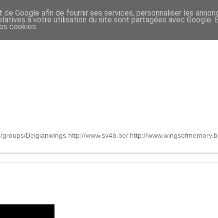
t de Google afin de fournir ses services, personnaliser les annon
relatives à votre utilisation du site sont partagées avec Google.
des cookies.
om/groups/Belgianwings http://www.sv4b.be/ http://www.wingsofmemory