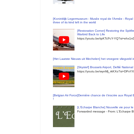
[Koninklijk Legermuseum - Musée royal de l'Armée - Royal 
three of its kind left in the world
[Restoration Corner] Restoring the Spitfi
Warbird Back to Life
https://youtu.be/tpKTcPcY-YQ?si=ehx1
[Het Laatste Nieuws uit Mechelen] het vroegere vliegveld
[Skystef] Brussels Airport, Defilé Nationa
https://youtu.be/wynMj_rkKXo?si=DPxYX
[Belgian Air Force]Dernière chance de t'inscrire aux Royal
!
[L'Echarpe Blanche] Nouvelle vie pour le 
Forwarded message - From: L'Echarpe Bl