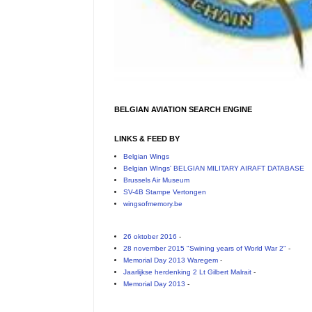
BELGIAN AVIATION SEARCH ENGINE
LINKS & FEED BY
Belgian Wings
Belgian WIngs' BELGIAN MILITARY AIRAFT DATABASE
Brussels Air Museum
SV-4B Stampe Vertongen
wingsofmemory.be
26 oktober 2016
-
28 november 2015 "Swining years of World War 2"
-
Memorial Day 2013 Waregem
-
Jaarlijkse herdenking 2 Lt Gilbert Malrait
-
Memorial Day 2013
-