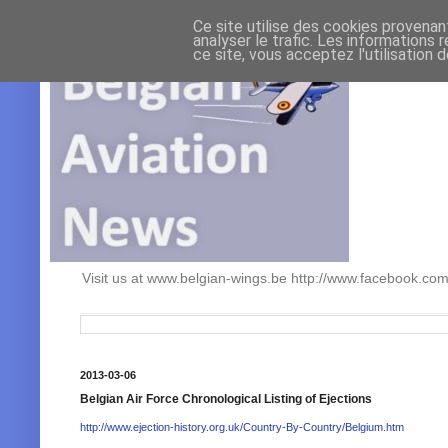
Ce site utilise des cookies provenan
analyser le trafic. Les informations 
ce site, vous acceptez l'utilisation 
Visit us at www.belgian-wings.be http://www.facebook.c
2013-03-06
Belgian Air Force Chronological Listing of Ejections
http://www.ejection-history.org.uk/Country-By-Country/Belgium.htm