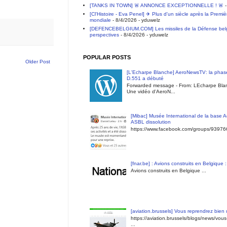
[TANKS IN TOWN] 🚨 ANNONCE EXCEPTIONNELLE ! 🚨
-
[Cl'Histoire - Eva Penel] ✈️ Plus d'un siècle après la Premi
mondiale
- 8/4/2026
- yduwelz
[DEFENCEBELGIUM.COM] Les missiles de la Défense belge 
perspectives
- 8/4/2026
- yduwelz
POPULAR POSTS
Older Post
[L'Echarpe Blanche] AeroNewsTV: la phase
D.551 a débuté
Forwarded message - From: LEcharpe Blan
Une vidéo d'AeroN...
[Mibac] Musée International de la base A
ASBL dissolution
https://www.facebook.com/groups/9397
[fnar.be] : Avions construits en Belgique 
Avions construits en Belgique ...
[aviation.brussels] Vous reprendrez bien
https://aviation.brussels/blogs/news/vou
...