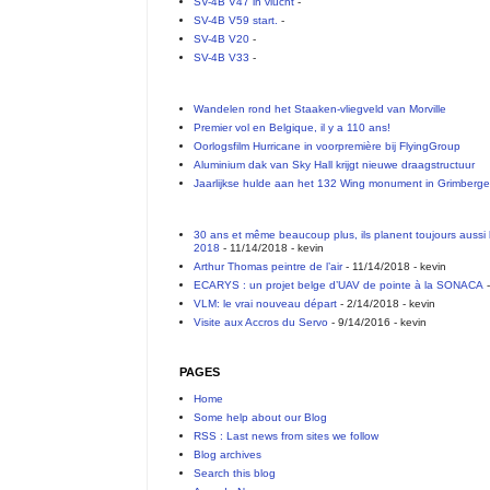
SV-4B V47 in vlucht
-
SV-4B V59 start.
-
SV-4B V20
-
SV-4B V33
-
Wandelen rond het Staaken-vliegveld van Morville
Premier vol en Belgique, il y a 110 ans!
Oorlogsfilm Hurricane in voorpremière bij FlyingGroup
Aluminium dak van Sky Hall krijgt nieuwe draagstructuur
Jaarlijkse hulde aan het 132 Wing monument in Grimberg
30 ans et même beaucoup plus, ils planent toujours aussi 
2018
- 11/14/2018
- kevin
Arthur Thomas peintre de l’air
- 11/14/2018
- kevin
ECARYS : un projet belge d’UAV de pointe à la SONACA
-
VLM: le vrai nouveau départ
- 2/14/2018
- kevin
Visite aux Accros du Servo
- 9/14/2016
- kevin
PAGES
Home
Some help about our Blog
RSS : Last news from sites we follow
Blog archives
Search this blog