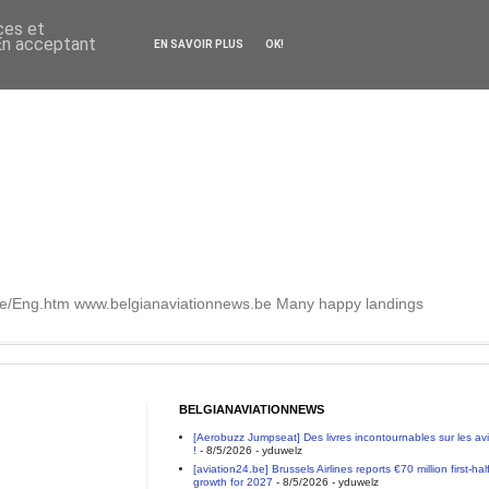
ces et
 En acceptant
EN SAVOIR PLUS
OK!
.be/Eng.htm www.belgianaviationnews.be Many happy landings
BELGIANAVIATIONNEWS
[Aerobuzz Jumpseat] Des livres incontournables sur les a
!
- 8/5/2026
- yduwelz
[aviation24.be] Brussels Airlines reports €70 million first-h
growth for 2027
- 8/5/2026
- yduwelz