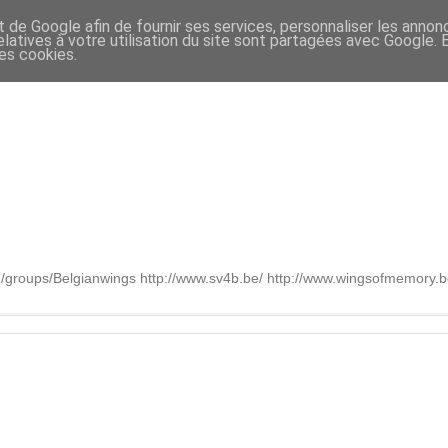
t de Google afin de fournir ses services, personnaliser les annon
relatives à votre utilisation du site sont partagées avec Google.
des cookies.
om/groups/Belgianwings http://www.sv4b.be/ http://www.wingsofmemory