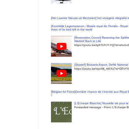
[Het Laatste Nieuws uit Mechelen] het vroegere vliegveld
[Koninklijk Legermuseum - Musée royal de l'Armée - Royal 
three of its kind left in the world
[Restoration Corner] Restoring the Spitfi
Warbird Back to Life
https://youtu.be/tpKTcPcY-YQ?si=ehx1
[Skystef] Brussels Airport, Defilé Nationa
https://youtu.be/wynMj_rkKXo?si=DPxYX
[Belgian Air Force]Dernière chance de t'inscrire aux Royal
!
[L'Echarpe Blanche] Nouvelle vie pour le 
Forwarded message - From: L'Echarpe Bl