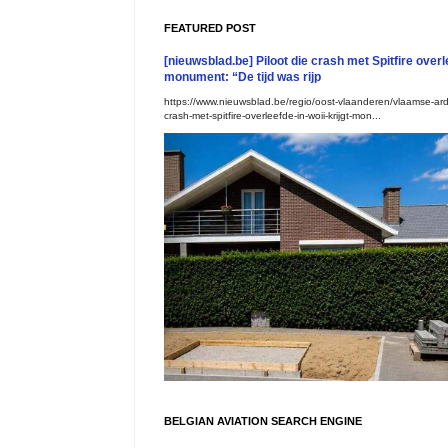
FEATURED POST
[nieuwsblad.be] Piloot die crash met Spitfire overle
monument: “De tijd was rijp
https://www.nieuwsblad.be/regio/oost-vlaanderen/vlaamse-ard
crash-met-spitfire-overleefde-in-woii-krijgt-mon...
BELGIAN AVIATION SEARCH ENGINE