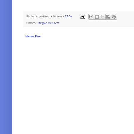
Publié par
yduwelz
à l'adresse
23:36
Libellés :
Belgian Air Force
Newer Post