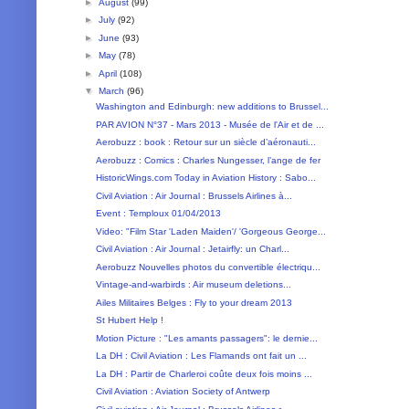
►
August
(99)
►
July
(92)
►
June
(93)
►
May
(78)
►
April
(108)
▼
March
(96)
Washington and Edinburgh: new additions to Brussel...
PAR AVION N°37 - Mars 2013 - Musée de l'Air et de ...
Aerobuzz : book : Retour sur un siècle d’aéronauti...
Aerobuzz : Comics : Charles Nungesser, l’ange de fer
HistoricWings.com Today in Aviation History : Sabo...
Civil Aviation : Air Journal : Brussels Airlines à...
Event : Temploux 01/04/2013
Video: "Film Star 'Laden Maiden'/ 'Gorgeous George...
Civil Aviation : Air Journal : Jetairfly: un Charl...
Aerobuzz Nouvelles photos du convertible électriqu...
Vintage-and-warbirds : Air museum deletions...
Ailes Militaires Belges : Fly to your dream 2013
St Hubert Help !
Motion Picture : "Les amants passagers": le dernie...
La DH : Civil Aviation : Les Flamands ont fait un ...
La DH : Partir de Charleroi coûte deux fois moins ...
Civil Aviation : Aviation Society of Antwerp